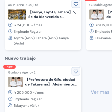
AD PLANNER Co., Ltd.
Guidable Agenc
【Pr
【Kariya, Toyota, Tahara】＼
de
Se da bienvenida a
personas con habilidades
SSW
241,800
205,00
￥
~ /
mes
￥
especiales o nacionales de
bu
tecnología／Trabajo de
co
Empleado Regular
Empleado 
inspección y
Toyota (Aichi), Tahara (Aichi), Kariya
Takayama (
mantenimiento de grúas
(Aichi)
en la fábrica de Toyota.
Nuevo trabajo
New
Guidable Agency 2
【Prefectura de Gifu, ciudad
de Takayama】¡Alojamiento
SSW / Con apoyo de visa! ¡Se
Ver mas
chevr
205,000
￥
~ /
mes
busca empleado a tiempo
completo!
Empleado Regular
Takayama (Gifu)