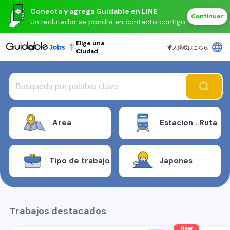
Conecta y agrega Guidable en LINE
Continuar
Un reclutador se pondrá en contacto contigo
Elige una
language
求人掲載はこちら
Ciudad
Area
Estacion . Ruta
Tipo de trabajo
Japones
Trabajos destacados
New