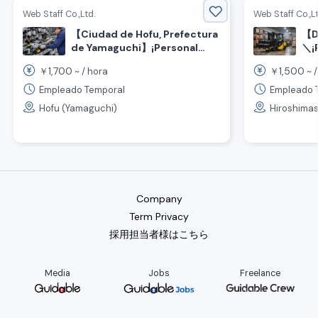
Web Staff Co.,Ltd.
Web Staff Co.,Lt
【Ciudad de Hofu, Prefectura
【Di
de Yamaguchi】¡Personal
＼¡P
extranjero trabajando
de
1,700
1,500
￥
~ /
hora
￥
~ 
activamente! Trabajo de
Tra
procesamiento de piezas de
au
Empleado Temporal
Empleado 
automóviles de un gran
mo
Hofu (Yamaguchi)
Hiroshimas
fabricante.
Company
Term Privacy
採用担当者様はこちら
Media
Jobs
Freelance