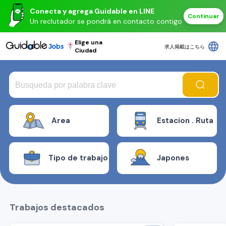
Conecta y agrega Guidable en LINE
Continuar
Un reclutador se pondrá en contacto contigo
Elige una
language
求人掲載はこちら
Ciudad
Area
Estacion . Ruta
Tipo de trabajo
Japones
Trabajos destacados