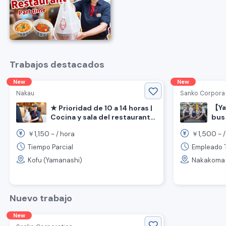
Trabajos destacados
New
New
Nakau
Sanko Corpora
【Ya
★ Prioridad de 10 a 14 horas |
Cocina y sala del restaurante
bus
"Nakau" 《Kofu, Prefectura de
ins
1,150
1,500
￥
~ /
hora
￥
~ 
aut
Yamanashi, Estación
sin 
Ryugasaki》
Tiempo Parcial
Empleado 
Kofu (Yamanashi)
Nakakomag
Nuevo trabajo
New