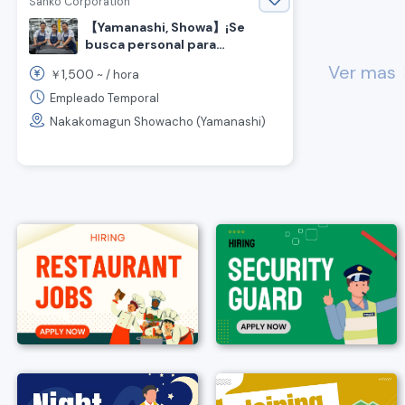
Sanko Corporation
【Yamanashi, Showa】¡Se
busca personal para
inspección de piezas de
Ver mas
chevr
1,500
￥
~ /
hora
automóvil, bien remunerado y
sin experiencia requerida! 🚗
Empleado Temporal
Nakakomagun Showacho (Yamanashi)