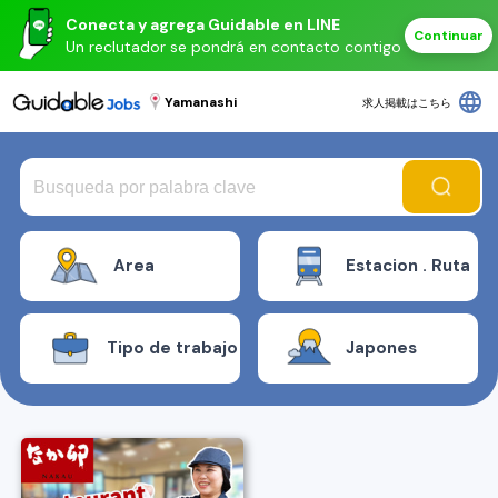
Conecta y agrega Guidable en LINE
Continuar
Un reclutador se pondrá en contacto contigo
language
Yamanashi
求人掲載はこちら
Area
Estacion . Ruta
Tipo de trabajo
Japones