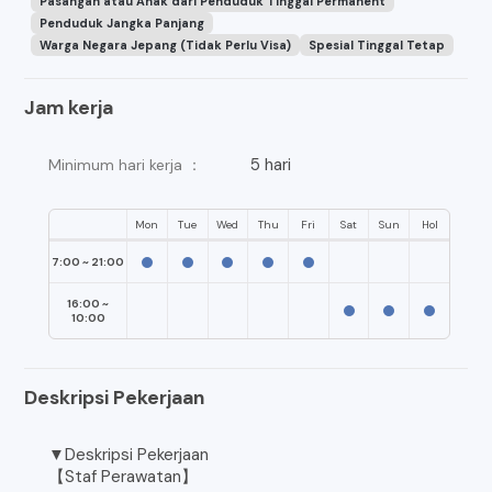
Pasangan atau Anak dari Penduduk Tinggal Permanent
Penduduk Jangka Panjang
Warga Negara Jepang (Tidak Perlu Visa)
Spesial Tinggal Tetap
Jam kerja
5 hari
Minimum hari kerja ：
Mon
Tue
Wed
Thu
Fri
Sat
Sun
Hol
7:00 ~ 21:00
16:00 ~
10:00
Deskripsi Pekerjaan
▼Deskripsi Pekerjaan
【Staf Perawatan】