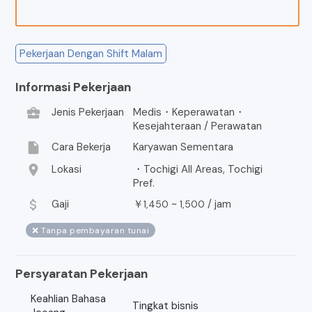
Pekerjaan Dengan Shift Malam
Informasi Pekerjaan
business_center
Jenis Pekerjaan
Medis・Keperawatan・
Kesejahteraan / Perawatan
insert_drive_file
Cara Bekerja
Karyawan Sementara
location_on
Lokasi
・Tochigi All Areas, Tochigi
Pref.
attach_money
Gaji
￥
~
/
jam
1,450
1,500
❌ Tanpa pembayaran tunai
Persyaratan Pekerjaan
Keahlian Bahasa
Tingkat bisnis