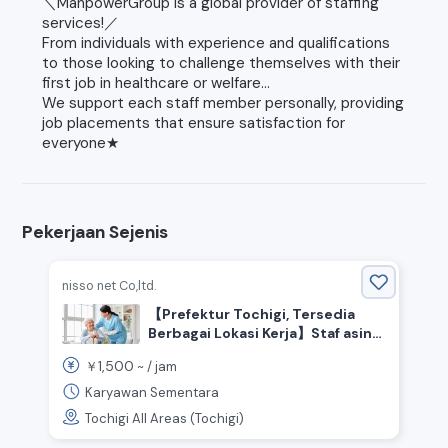
＼ManpowerGroup is a global provider of staffing
services!／
From individuals with experience and qualifications
to those looking to challenge themselves with their
first job in healthcare or welfare...
We support each staff member personally, providing
job placements that ensure satisfaction for
everyone★
Pekerjaan Sejenis
nisso net Co,ltd.
【Prefektur Tochigi, Tersedia
Berbagai Lokasi Kerja】Staf asing
aktif! Dicari tenaga perawat
1,500
￥
~ /
jam
berpengalaman
Karyawan Sementara
Tochigi All Areas (Tochigi)