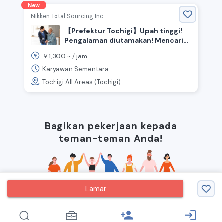
New
Nikken Total Sourcing Inc.
【Prefektur Tochigi】Upah tinggi!
Pengalaman diutamakan! Mencari
staf perawatan.
1,300
￥
~ /
jam
Karyawan Sementara
Tochigi All Areas (Tochigi)
Bagikan pekerjaan kepada
teman-teman Anda!
Lamar
person_add
login