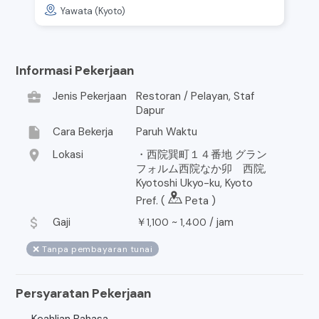
Yawata (Kyoto)
Informasi Pekerjaan
business_center
Jenis Pekerjaan
Restoran / Pelayan, Staf
Dapur
insert_drive_file
Cara Bekerja
Paruh Waktu
location_on
Lokasi
・西院巽町１４番地 グラン
フォルム西院なか卯 西院,
Kyotoshi Ukyo-ku, Kyoto
Pref. (
Peta
)
attach_money
Gaji
￥
~
/
jam
1,100
1,400
❌ Tanpa pembayaran tunai
Persyaratan Pekerjaan