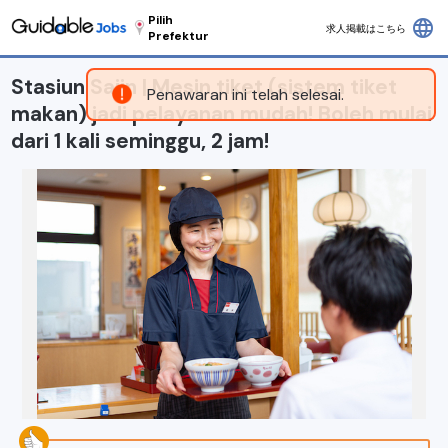
Pilih
language
求人掲載はこちら
Prefektur
Stasiun Saiin | Mesin tiket (sistem tiket
Penawaran ini telah selesai.
makan) jadi pelayanan mudah! Boleh mulai
dari 1 kali seminggu, 2 jam!