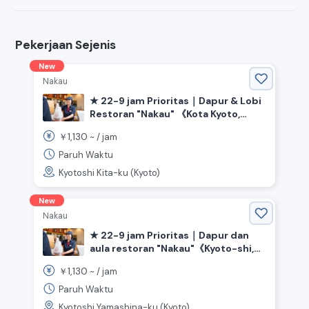
Pekerjaan Sejenis
New
Nakau
★ 22-9 jam Prioritas｜Dapur & Lobi
Restoran "Nakau" 《Kota Kyoto,
Distrik Kitaku, Prefektur Kyoto》
1,130
￥
~ /
jam
Paruh Waktu
Kyotoshi Kita-ku (Kyoto)
New
Nakau
★ 22-9 jam Prioritas｜Dapur dan
aula restoran "Nakau"《Kyoto-shi,
Yamashina-ku, Prefektur Kyoto,
1,130
￥
~ /
jam
Stasiun Yamashina》
Paruh Waktu
Kyotoshi Yamashina-ku (Kyoto)