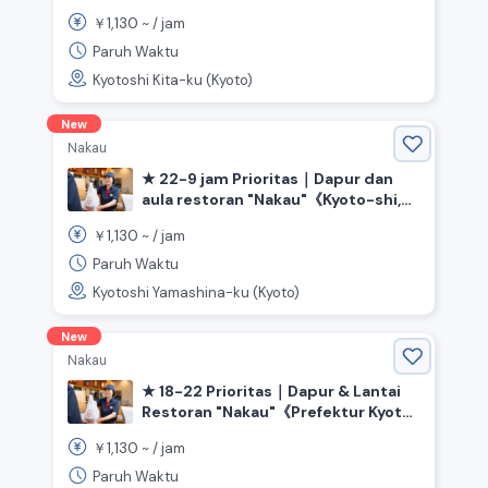
Distrik Kitaku, Prefektur Kyoto》
1,130
￥
~ /
jam
Paruh Waktu
Kyotoshi Kita-ku (Kyoto)
New
Nakau
★ 22-9 jam Prioritas｜Dapur dan
aula restoran "Nakau"《Kyoto-shi,
Yamashina-ku, Prefektur Kyoto,
1,130
￥
~ /
jam
Stasiun Yamashina》
Paruh Waktu
Kyotoshi Yamashina-ku (Kyoto)
New
Nakau
★ 18-22 Prioritas｜Dapur & Lantai
Restoran "Nakau"《Prefektur Kyoto,
Kota Yawata, Stasiun Yawata》
1,130
￥
~ /
jam
Paruh Waktu