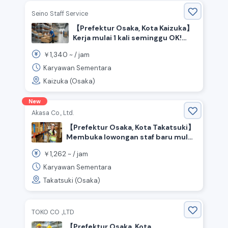
Seino Staff Service
【Prefektur Osaka, Kota Kaizuka】
Kerja mulai 1 kali seminggu OK!
Bahasa Jepang dasar OK!
1,340
￥
~ /
jam
Pekerjaan mudah di dalam
gudang ◎
Karyawan Sementara
Kaizuka (Osaka)
New
Akasa Co., Ltd.
【Prefektur Osaka, Kota Takatsuki】
Membuka lowongan staf baru mulai
September! Rekrutmen untuk
1,262
￥
~ /
jam
pekerjaan ringan di dalam gudang.
Karyawan Sementara
Takatsuki (Osaka)
TOKO CO .,LTD
【Prefektur Osaka, Kota