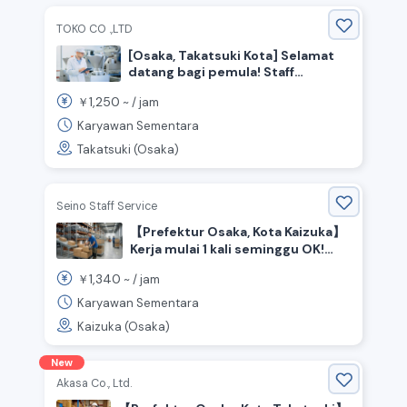
TOKO CO .,LTD
[Osaka, Takatsuki Kota] Selamat
datang bagi pemula! Staff
pekerjaan ringan
1,250
￥
~ /
jam
Karyawan Sementara
Takatsuki (Osaka)
Seino Staff Service
【Prefektur Osaka, Kota Kaizuka】
Kerja mulai 1 kali seminggu OK!
Bahasa Jepang dasar OK!
1,340
￥
~ /
jam
Pekerjaan mudah di dalam
gudang ◎
Karyawan Sementara
Kaizuka (Osaka)
New
Akasa Co., Ltd.