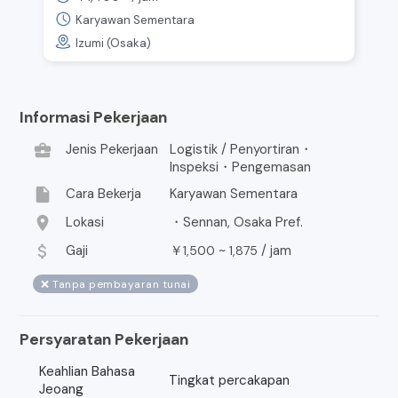
Karyawan Sementara
Izumi (Osaka)
Informasi Pekerjaan
business_center
Jenis Pekerjaan
Logistik / Penyortiran・
Inspeksi・Pengemasan
insert_drive_file
Cara Bekerja
Karyawan Sementara
location_on
Lokasi
・Sennan, Osaka Pref.
attach_money
Gaji
￥
~
/
jam
1,500
1,875
❌ Tanpa pembayaran tunai
Persyaratan Pekerjaan
Keahlian Bahasa
Tingkat percakapan
Jeoang