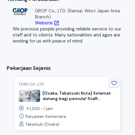
GROP Co., LTD. (Kansai, West Japan Area
Branch)
Website
open_in_new
We precious people providing reliable service to our
staff and to clients. Many nationalities and ages are
working for us with peace of mind.
Pekerjaan Sejenis
TOKO CO .,LTD
[Osaka, Takatsuki Kota] Selamat
datang bagi pemula! Staff
pekerjaan ringan
1,250
￥
~ /
jam
Karyawan Sementara
Takatsuki (Osaka)