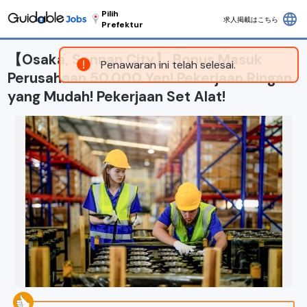
Pilih
language
求人掲載はこちら
Prefektur
【Osaka, Sennan City】 Bonus Masuk
Penawaran ini telah selesai.
Perusahaan 50.000 Yen! Pekerjaan Ringan
yang Mudah! Pekerjaan Set Alat!