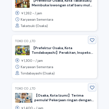
【Prefektur Osaka, Kota Takatsuki】
Membuka lowongan staf baru mulai
September! Rekrutmen untuk
1,262
￥
~ /
jam
pekerjaan ringan di dalam gudang.
Karyawan Sementara
Takatsuki (Osaka)
TOKO CO .,LTD
【Prefektur Osaka, Kota
Tondabayashi】Perakitan, Inspeksi,
Pengemasan, dan Pengiriman
1,300
￥
~ /
jam
seperti pekerjaan ringan di dalam
pabrik
Karyawan Sementara
Tondabayashi (Osaka)
TOKO CO .,LTD
【Osaka, Kota Izumi】Terima
pemula! Pekerjaan ringan dengan
bagian kecil, gaji per jam tinggi
1,400
￥
~ /
jam