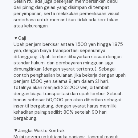
Selain itu, ada juga pekerjaan membersihkan debu
dari piring dan gelas yang disimpan di tempat
penyimpanan, serta melakukan pemeriksaan visual
sederhana untuk memastikan tidak ada keretakan
atau kekurangan.
▼Gaji
Upah per jam berkisar antara 1,500 yen hingga 1,875
yen, dengan biaya transportasi sepenuhnya
ditanggung. Upah lembur dibayarkan sesuai dengan
standar hukum, dan pembayaran mingguan juga
dimungkinkan (dengan syarat tertentu). Sebagai
contoh penghasilan bulanan, jika bekerja dengan upah
per jam 1,500 yen selama 8 jam dalam 21 hari,
totalnya akan menjadi 252,200 yen, ditambah
dengan biaya transportasi dan upah lembur. Sebuah
bonus sebesar 50,000 yen akan diberikan sebagai
insentif bergabung, dengan syarat harus memiliki
kehadiran paling sedikit 80% setelah 90 hari
bergabung.
▼Jangka Waktu Kontrak
Mulai segera untuk jangka panjang, tanggal masuk