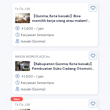
I's Co., Ltd.
【Gunma, Kota Isesaki】Bisa
memilih kerja siang atau malam!
Tidak membutuhkan bahasa
1,400
￥
~ /
jam
Jepang yang sulit! Dibutuhkan staf
produksi lini daging!
Karyawan Sementara
Isesaki (Gunma)
NIHON WORK PLACE Inc.
【Kabupaten Gunma, Kota Isesaki】
Pembuatan Suku Cadang Otomotif
／Upah per jam 1500 yen／Sistem
1,500
￥
~ /
jam
Bergiliran
Karyawan Sementara
Isesaki (Gunma)
New
I's Co., Ltd.