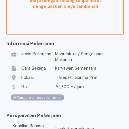
kerja dengan tenang tanpa harus
mengeluarkan biaya tambahan♪
Informasi Pekerjaan
business_center
Jenis Pekerjaan
Manufaktur / Pengolahan
Makanan
insert_drive_file
Cara Bekerja
Karyawan Sementara
location_on
Lokasi
・Isesaki, Gunma Pref.
attach_money
Gaji
￥
~ /
jam
1,300
❌ Tanpa pembayaran tunai
Persyaratan Pekerjaan
Keahlian Bahasa
Tingkat percakapan