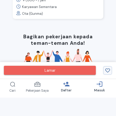
1,800
￥
~ /
jam
Pekerjaan pembuatan mobil 🚕/
Banyak pria aktif di lokasi kerja
Karyawan Sementara
Ota (Gunma)
Bagikan pekerjaan kepada
teman-teman Anda!
Lamar
person_add
login
Daftar
Masuk
Cari
Pekerjaan Saya