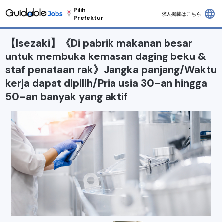
Pilih
language
求人掲載はこちら
Prefektur
【Isezaki】《Di pabrik makanan besar
untuk membuka kemasan daging beku &
staf penataan rak》Jangka panjang/Waktu
kerja dapat dipilih/Pria usia 30-an hingga
50-an banyak yang aktif