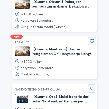
【Gunma, Oizumi】Pekerjaan
pembuatan makanan beku, bisa
memilih siang atau malam ♪
1,300
￥
~ /
jam
Karyawan Sementara
Oragun Oizumimachi (Gunma)
New
I's Co., Ltd.
【Gunma, Maebashi】Tanpa
Pengalaman OK! Hanya Kerja Siang!!
Pabrik makanan produk plum,
1,250
￥
~ /
jam
dukungan manufaktur.
Karyawan Sementara
Maebashi (Gunma)
SANKYO TECHNO STAFF Co. Ltd.
【Gunma, Ōta】Mulai bekerja dari
bulan September! Gaji per jam
1,800 yen～◎ Biaya asrama gratis!