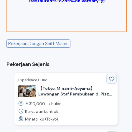
Restaurants-c25thAnniversary-g1
Pekerjaan Dengan Shift Malam
Pekerjaan Sejenis
Experience D, Inc.
【Tokyo, Minami-Aoyama】
Lowongan Staf Pembukaan di Pizza
& Kafe Berpusat di Merek Honda!
310,000
￥
~ /
bulan
Karyawan kontrak
Minato-ku (Tokyo)