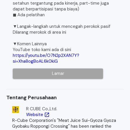
setahun tergantung pada kinerja, part-time juga
dapat berpartisipasi tanpa biaya)
◼︎ Ada pelatihan
▼Langak-langkah untuk mencegah perokok pasif
Dilarang merokok di area ini
▼Komen Lainnya
YouTube toko kami ada di sini
https://youtu.be/O7N2p2XAN7Y?
si=Xha8ogBoAL6k0kiG
Lamar
Tentang Perusahaan
R CUBE Co.,Ltd.
Website
open_in_new
R-Cube Corporation's "Meat Juice Sui-Gyoza Gyoza
Gyobaku Roppongi Crossing" has been ranked the