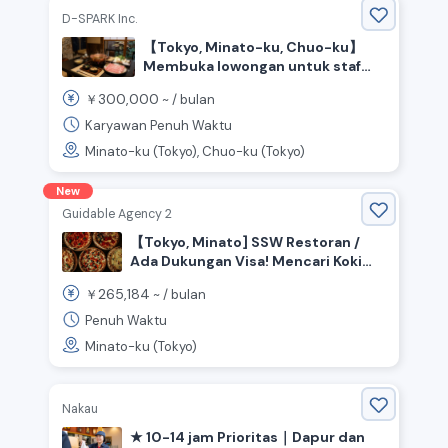
D-SPARK Inc.
【Tokyo, Minato-ku, Chuo-ku】
Membuka lowongan untuk staf
dapur dan lantai di restoran
300,000
￥
~ /
bulan
hidangan daging babi
Karyawan Penuh Waktu
Minato-ku (Tokyo), Chuo-ku (Tokyo)
New
Guidable Agency 2
【Tokyo, Minato] SSW Restoran /
Ada Dukungan Visa! Mencari Koki
yang Aktif di Dapur Terbuka!
265,184
￥
~ /
bulan
Penuh Waktu
Minato-ku (Tokyo)
Nakau
★ 10-14 jam Prioritas｜Dapur dan