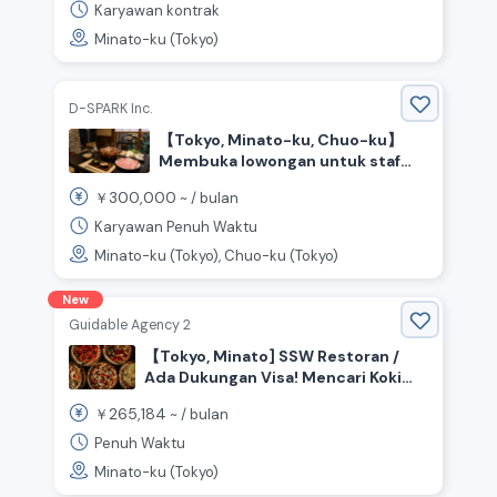
Karyawan kontrak
Minato-ku (Tokyo)
D-SPARK Inc.
【Tokyo, Minato-ku, Chuo-ku】
Membuka lowongan untuk staf
dapur dan lantai di restoran
300,000
￥
~ /
bulan
hidangan daging babi
Karyawan Penuh Waktu
Minato-ku (Tokyo), Chuo-ku (Tokyo)
New
Guidable Agency 2
【Tokyo, Minato] SSW Restoran /
Ada Dukungan Visa! Mencari Koki
yang Aktif di Dapur Terbuka!
265,184
￥
~ /
bulan
Penuh Waktu
Minato-ku (Tokyo)