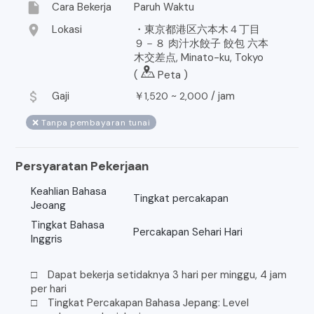
insert_drive_file
Cara Bekerja
Paruh Waktu
location_on
Lokasi
・東京都港区六本木４丁目
９－８ 肉汁水餃子 餃包 六本
木交差点, Minato-ku, Tokyo
(
Peta
)
attach_money
Gaji
￥
~
/
jam
1,520
2,000
❌ Tanpa pembayaran tunai
Persyaratan Pekerjaan
Keahlian Bahasa
Tingkat percakapan
Jeoang
Tingkat Bahasa
Percakapan Sehari Hari
Inggris
□ Dapat bekerja setidaknya 3 hari per minggu, 4 jam
per hari
□ Tingkat Percakapan Bahasa Jepang: Level