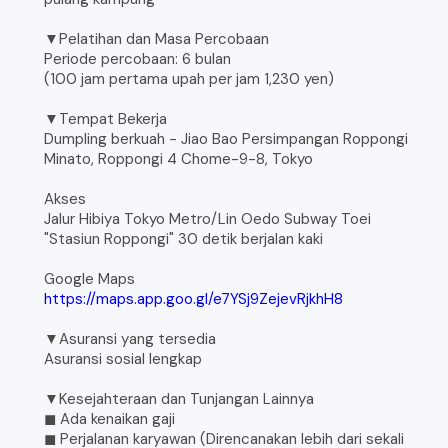
▼Pelatihan dan Masa Percobaan
Periode percobaan: 6 bulan
(100 jam pertama upah per jam 1,230 yen)
▼Tempat Bekerja
Dumpling berkuah - Jiao Bao Persimpangan Roppongi
Minato, Roppongi 4 Chome-9-8, Tokyo
Akses
Jalur Hibiya Tokyo Metro/Lin Oedo Subway Toei
"Stasiun Roppongi" 30 detik berjalan kaki
Google Maps
https://maps.app.goo.gl/e7YSj9ZejevRjkhH8
▼Asuransi yang tersedia
Asuransi sosial lengkap
▼Kesejahteraan dan Tunjangan Lainnya
◼︎ Ada kenaikan gaji
◼︎ Perjalanan karyawan (Direncanakan lebih dari sekali