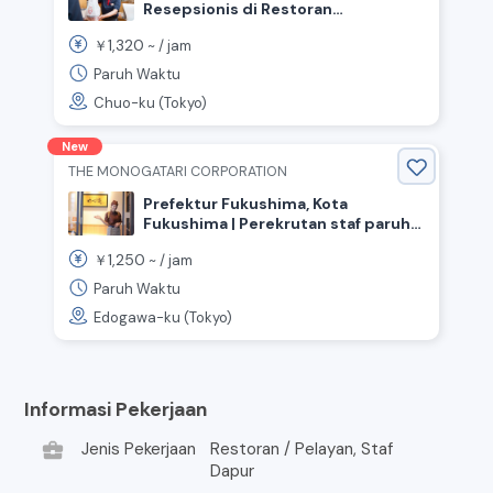
Resepsionis di Restoran
“Nakau”《Chuo-ku, Tokyo, Stasiun
1,320
￥
~ /
jam
Tsukiji》
Paruh Waktu
Chuo-ku (Tokyo)
New
THE MONOGATARI CORPORATION
Prefektur Fukushima, Kota
Fukushima | Perekrutan staf paruh
waktu internasional! Restoran
1,250
￥
~ /
jam
Ramen dapur & ruang makan
Paruh Waktu
Edogawa-ku (Tokyo)
Informasi Pekerjaan
business_center
Jenis Pekerjaan
Restoran / Pelayan, Staf
Dapur