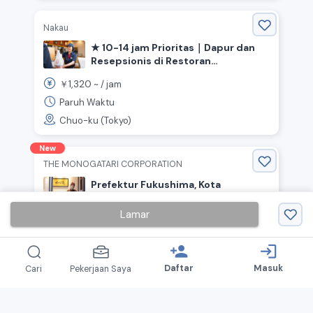
Nakau
★ 10-14 jam Prioritas｜Dapur dan
Resepsionis di Restoran
“Nakau”《Chuo-ku, Tokyo, Stasiun
1,320
￥
~ /
jam
Tsukiji》
Paruh Waktu
Chuo-ku (Tokyo)
New
THE MONOGATARI CORPORATION
Prefektur Fukushima, Kota
Fukushima | Perekrutan staf paruh
waktu internasional! Restoran
Lamar
1,250
￥
~ /
jam
Ramen dapur & ruang makan
Paruh Waktu
person_add
login
Edogawa-ku (Tokyo)
Daftar
Masuk
Cari
Pekerjaan Saya