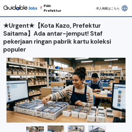
Pilih
language
求人掲載はこちら
Prefektur
★Urgent★【Kota Kazo, Prefektur
Saitama】Ada antar-jemput! Staf
pekerjaan ringan pabrik kartu koleksi
populer