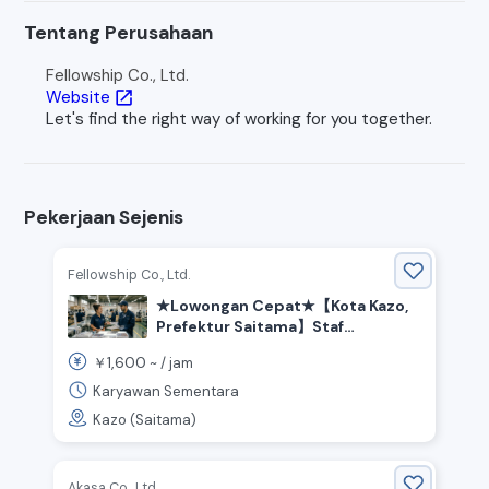
Tentang Perusahaan
Fellowship Co., Ltd.
Website
open_in_new
Let's find the right way of working for you together.
Pekerjaan Sejenis
Fellowship Co., Ltd.
★Lowongan Cepat★【Kota Kazo,
Prefektur Saitama】Staf
Penerjemah + Pekerja Ringan di
1,600
￥
~ /
jam
Pabrik Kartu Trading Populer
Karyawan Sementara
Kazo (Saitama)
Akasa Co., Ltd.