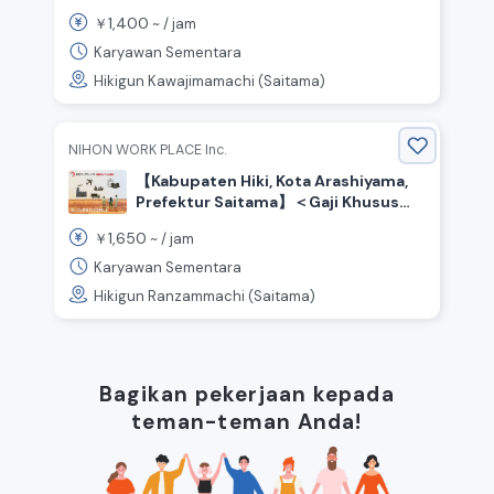
Kawajima, Distrik Hiki, Prefektur
1,400
￥
~ /
jam
Saitama
Karyawan Sementara
Hikigun Kawajimamachi (Saitama)
NIHON WORK PLACE Inc.
【Kabupaten Hiki, Kota Arashiyama,
Prefektur Saitama】＜Gaji Khusus
Dikembalikan!＞Pembuatan
1,650
￥
~ /
jam
minuman/Gaji per jam 1650
yen/Sistem shift bergantian
Karyawan Sementara
Hikigun Ranzammachi (Saitama)
Bagikan pekerjaan kepada
teman-teman Anda!