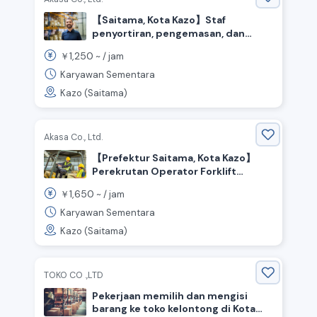
【Saitama, Kota Kazo】Staf
penyortiran, pengemasan, dan
pemilihan yang bekerja dengan shift
1,250
￥
~ /
jam
yang fleksibel.
Karyawan Sementara
Kazo (Saitama)
Akasa Co., Ltd.
【Prefektur Saitama, Kota Kazo】
Perekrutan Operator Forklift
dengan Gaji Tinggi
1,650
￥
~ /
jam
Karyawan Sementara
Kazo (Saitama)
TOKO CO .,LTD
Pekerjaan memilih dan mengisi
barang ke toko kelontong di Kota