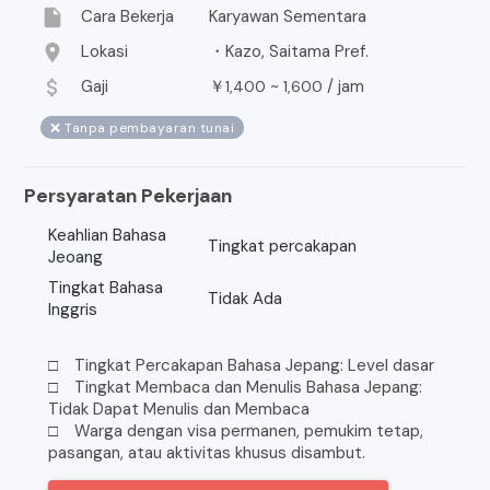
insert_drive_file
Cara Bekerja
Karyawan Sementara
location_on
Lokasi
・Kazo, Saitama Pref.
attach_money
Gaji
￥
~
/
jam
1,400
1,600
❌ Tanpa pembayaran tunai
Persyaratan Pekerjaan
Keahlian Bahasa
Tingkat percakapan
Jeoang
Tingkat Bahasa
Tidak Ada
Inggris
□ Tingkat Percakapan Bahasa Jepang: Level dasar
□ Tingkat Membaca dan Menulis Bahasa Jepang:
Tidak Dapat Menulis dan Membaca
□ Warga dengan visa permanen, pemukim tetap,
pasangan, atau aktivitas khusus disambut.