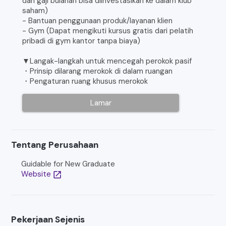
dari gaji bulanan bisa diinvestasikan ke dalam klub
saham)
- Bantuan penggunaan produk/layanan klien
- Gym (Dapat mengikuti kursus gratis dari pelatih
pribadi di gym kantor tanpa biaya)
▼Langak-langkah untuk mencegah perokok pasif
・Prinsip dilarang merokok di dalam ruangan
・Pengaturan ruang khusus merokok
Lamar
Tentang Perusahaan
Guidable for New Graduate
Website
open_in_new
Pekerjaan Sejenis