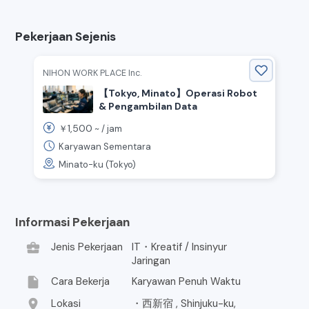
Pekerjaan Sejenis
NIHON WORK PLACE Inc.
【Tokyo, Minato】Operasi Robot
& Pengambilan Data
1,500
￥
~ /
jam
Karyawan Sementara
Minato-ku (Tokyo)
Informasi Pekerjaan
business_center
Jenis Pekerjaan
IT・Kreatif / Insinyur
Jaringan
insert_drive_file
Cara Bekerja
Karyawan Penuh Waktu
location_on
Lokasi
・西新宿 , Shinjuku-ku,