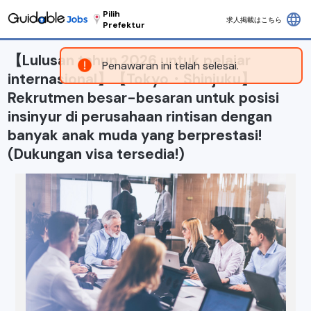
Pilih
language
求人掲載はこちら
Prefektur
【Lulusan tahun 2026 untuk pelajar
Penawaran ini telah selesai.
internasional】【Tokyo・Shinjuku】
Rekrutmen besar-besaran untuk posisi
insinyur di perusahaan rintisan dengan
banyak anak muda yang berprestasi!
(Dukungan visa tersedia!)