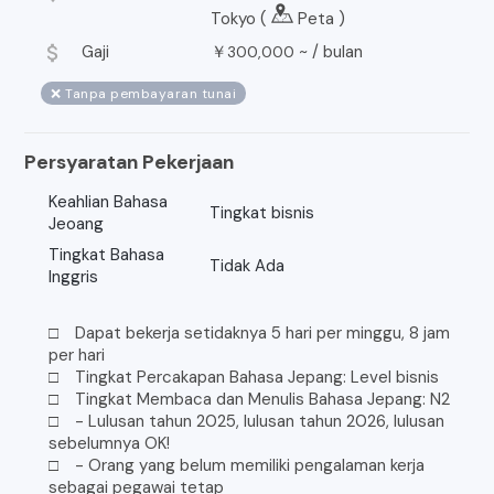
Tokyo (
Peta
)
attach_money
Gaji
￥
~ /
bulan
300,000
❌ Tanpa pembayaran tunai
Persyaratan Pekerjaan
Keahlian Bahasa
Tingkat bisnis
Jeoang
Tingkat Bahasa
Tidak Ada
Inggris
□ Dapat bekerja setidaknya 5 hari per minggu, 8 jam
per hari
□ Tingkat Percakapan Bahasa Jepang: Level bisnis
□ Tingkat Membaca dan Menulis Bahasa Jepang: N2
□ - Lulusan tahun 2025, lulusan tahun 2026, lulusan
sebelumnya OK!
□ - Orang yang belum memiliki pengalaman kerja
sebagai pegawai tetap