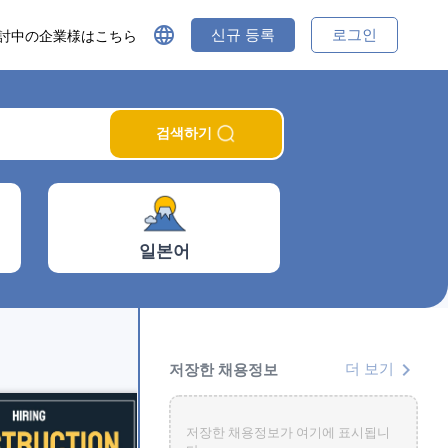
language
신규 등록
로그인
討中の企業様はこちら
검색하기
일본어
chevron_right
저장한 채용정보
더 보기
저장한 채용정보가 여기에 표시됩니