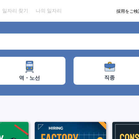
일자리 찾기
나의 일자리
採用をご検
직종
역・노선