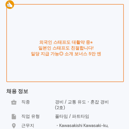
외국인 스태프도 대활약 중⭐︎
일본인 스태프도 친절합니다!
일당 지급 가능◎ 소개 보너스 5만 엔
채용 정보
business_center
직종
경비 / 교통 유도・혼잡 경비
(2호)
insert_drive_file
직업 유형
풀타임 / 파트타임
location_on
근무지
・Kawasakishi Kawasaki-ku,