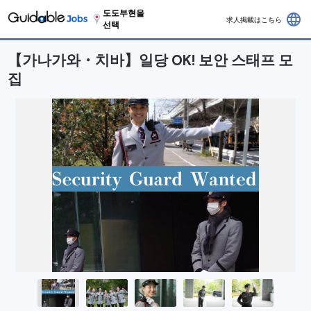
도도부현을
language
求人掲載はこちら
선택
【가나가와・치바】일당 OK! 보안 스태프 모
집