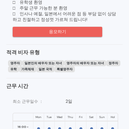
□ 유학생 환영
□ 주말 근무 가능한 분 환영
□ 인사나 예절, 일본에서 어려운 점 등 부담 없이 상담
하고 친절하고 정성껏 가르쳐 드립니다!
응모하기
적격 비자 유형
영주자
일본인의 배우자 또는 자녀
영주자의 배우자 또는 자녀
정주자
유학
가족체재
일본 국적
특별영주자
근무 시간
2일
최소 근무일수 ：
Mon
Tue
Wed
Thu
Fri
Sat
Sun
Hol
16:00 ~