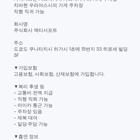
치바현 우라야스시의 가게 주차장
직행 직귀 가능
회사명
주식회사 액티서포트
주소
도쿄도 쿠니타치시 히가시 1초메 15번지 33 히로세 빌딩
3F
▼가입보험
고용보험, 사회보험, 산재보험에 가입합니다.
▼복리 후생 등
- 교통비 전액 지급
- 직행 직퇴 가능
- 마이카 통근 가능
- 주차장 있음
- 제복 대여
- 일당·주당 가능
▼흡연 정보