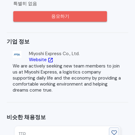
특별히 없음
응모하기
기업 정보
Miyoshi Express Co., Ltd.
Website
open_in_new
We are actively seeking new team members to join
us at Miyoshi Express, a logistics company
supporting daily life and the economy by providing a
comfortable working environment and helping
dreams come true.
비슷한 채용정보
T.T.D