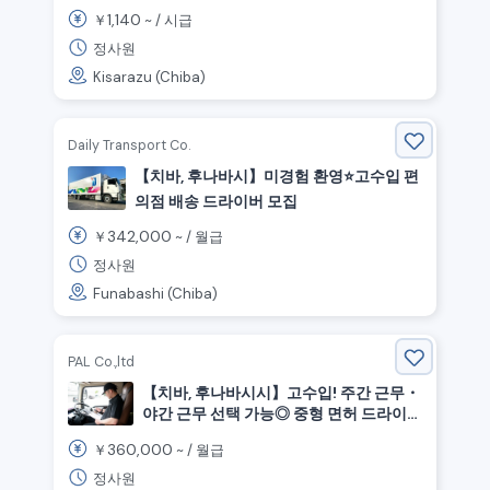
상 된 코미나토 철도 그룹!
1,140
￥
~ /
시급
정사원
Kisarazu (Chiba)
Daily Transport Co.
【치바, 후나바시】미경험 환영⭐️고수입 편
의점 배송 드라이버 모집
342,000
￥
~ /
월급
정사원
Funabashi (Chiba)
PAL Co.,ltd
【치바, 후나바시시】고수입! 주간 근무・
야간 근무 선택 가능◎ 중형 면허 드라이
버! 최신 물류 기업!
360,000
￥
~ /
월급
정사원