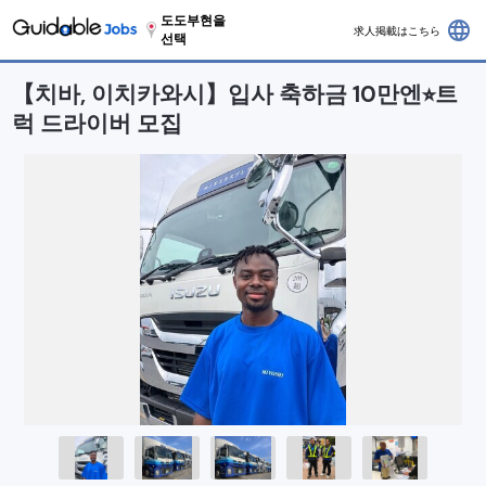
도도부현을
language
求人掲載はこちら
선택
【치바, 이치카와시】입사 축하금 10만엔⭐︎트
럭 드라이버 모집