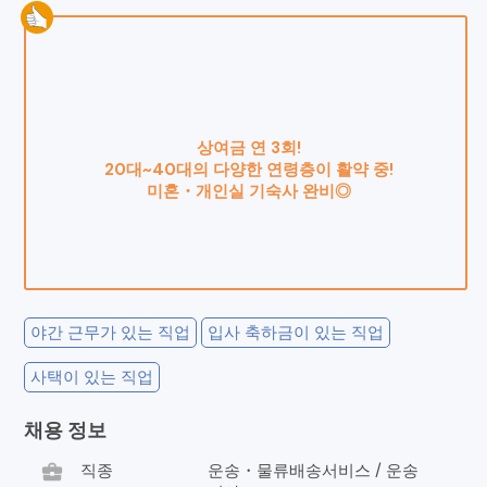
상여금 연 3회!
20대~40대의 다양한 연령층이 활약 중!
미혼・개인실 기숙사 완비◎
야간 근무가 있는 직업
입사 축하금이 있는 직업
사택이 있는 직업
채용 정보
business_center
직종
운송・물류배송서비스 / 운송