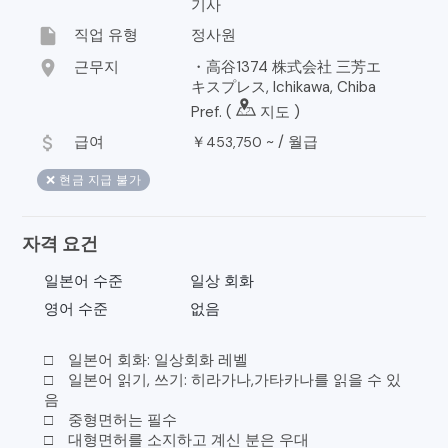
기사
insert_drive_file
직업 유형
정사원
location_on
근무지
・高谷1374 株式会社 三芳エ
キスプレス, Ichikawa, Chiba
Pref. (
지도
)
attach_money
급여
￥
~ /
월급
453,750
❌ 현금 지급 불가
자격 요건
일본어 수준
일상 회화
영어 수준
없음
□ 일본어 회화: 일상회화 레벨
□ 일본어 읽기, 쓰기: 히라가나,가타카나를 읽을 수 있
음
□ 중형면허는 필수
□ 대형면허를 소지하고 계신 분은 우대