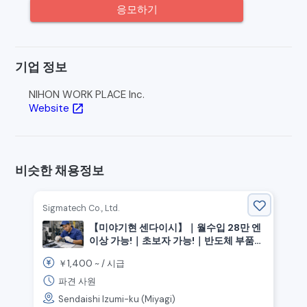
응모하기
기업 정보
NIHON WORK PLACE Inc.
Website
open_in_new
비슷한 채용정보
Sigmatech Co., Ltd.
【미야기현 센다이시】｜월수입 28만 엔
이상 가능!｜초보자 가능!｜반도체 부품
경작업⚙️
1,400
￥
~ /
시급
파견 사원
Sendaishi Izumi-ku (Miyagi)