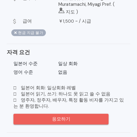
Muratamachi, Miyagi Pref. (
지도
)
attach_money
급여
￥
~ /
시급
1,500
❌ 현금 지급 불가
자격 요건
일본어 수준
일상 회화
영어 수준
없음
□ 일본어 회화: 일상회화 레벨
□ 일본어 읽기, 쓰기: 하나도 못 읽고 쓸 수 없음
□ 영주자, 정주자, 배우자, 특정 활동 비자를 가지고 있
는 분 환영합니다.
응모하기