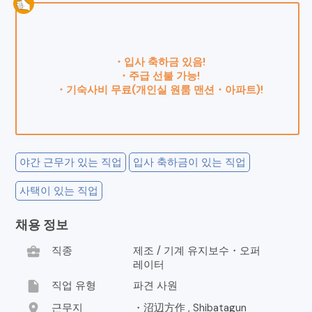
・입사 축하금 있음!
・주급 선불 가능!
・기숙사비 무료(개인실 원룸 맨션・아파트)!
야간 근무가 있는 직업
입사 축하금이 있는 직업
사택이 있는 직업
채용 정보
business_center
직종
제조 / 기계 유지보수・오퍼
레이터
insert_drive_file
직업 유형
파견 사원
location_on
근무지
・沼辺方作 , Shibatagun