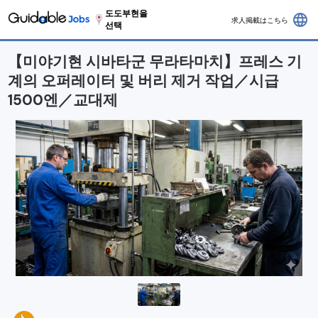
도도부현을
language
求人掲載はこちら
선택
【미야기현 시바타군 무라타마치】프레스 기
계의 오퍼레이터 및 버리 제거 작업／시급
1500엔／교대제