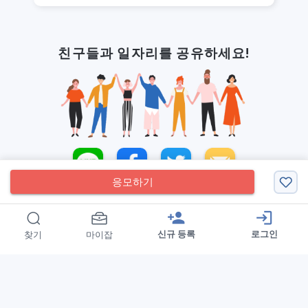
친구들과 일자리를 공유하세요!
응모하기
person_add
login
신규 등록
로그인
찾기
마이잡