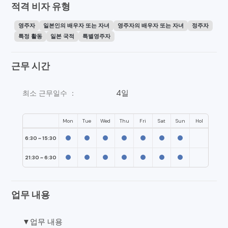
적격 비자 유형
영주자
일본인의 배우자 또는 자녀
영주자의 배우자 또는 자녀
정주자
특정 활동
일본 국적
특별영주자
근무 시간
4일
최소 근무일수 ：
Mon
Tue
Wed
Thu
Fri
Sat
Sun
Hol
6:30 ~ 15:30
21:30 ~ 6:30
업무 내용
▼업무 내용