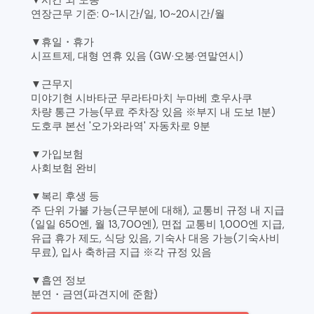
연장근무 기준: 0~1시간/일, 10~20시간/월
▼휴일・휴가
시프트제, 대형 연휴 있음 (GW·오봉·연말연시)
▼근무지
미야기현 시바타군 무라타마치 누마베 호우사쿠
차량 통근 가능(무료 주차장 있음 ※부지 내 도보 1분)
도호쿠 본선 '오가와라역' 자동차로 9분
▼가입보험
사회보험 완비
▼복리 후생 등
주 단위 가불 가능(근무분에 대해), 교통비 규정 내 지급
(일일 650엔, 월 13,700엔), 면접 교통비 1,000엔 지급,
유급 휴가 제도, 식당 있음, 기숙사 대응 가능(기숙사비
무료), 입사 축하금 지급 ※각 규정 있음
▼흡연 정보
분연・금연(파견지에 준함)