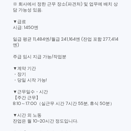
※ 회사에서 정한 근무 장소(파견처) 및 업무에 배치 상
담 가능성 있음.
▼급료
시급: 1450엔
일급 평균 11,484엔/월급 241,164엔 (잔업 포함 277,414
엔)
주급 임시 지급 가능/작업분
▼계약 기간
・장기
・당일 시작 가능!
▼근무일수・시간
【주간 근무】
8:10～17:00（실근무 시간 7시간 55분, 휴식 50분）
▼시간 외 노동
잔업은 월 10~20시간 정도입니다.