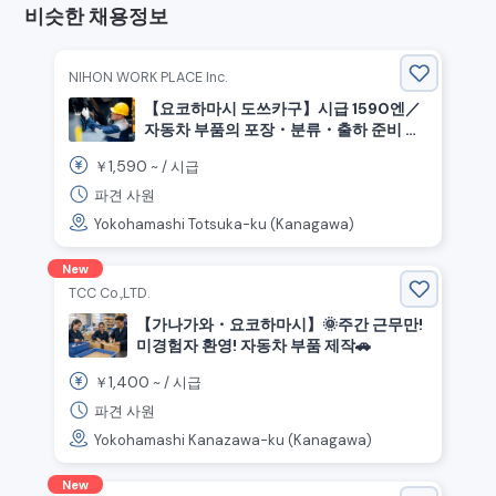
비슷한 채용정보
NIHON WORK PLACE Inc.
【요코하마시 도쓰카구】시급 1590엔／
자동차 부품의 포장・분류・출하 준비 작
업 (창고 내 작업)
1,590
￥
~ /
시급
파견 사원
Yokohamashi Totsuka-ku (Kanagawa)
New
TCC Co.,LTD.
【가나가와・요코하마시】🌞주간 근무만!
미경험자 환영! 자동차 부품 제작🚗
1,400
￥
~ /
시급
파견 사원
Yokohamashi Kanazawa-ku (Kanagawa)
New