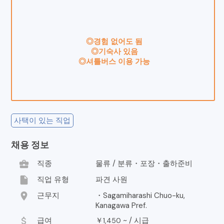
◎경험 없어도 됨
◎기숙사 있음
◎셔틀버스 이용 가능
사택이 있는 직업
채용 정보
business_center
직종
물류 / 분류・포장・출하준비
insert_drive_file
직업 유형
파견 사원
location_on
근무지
・Sagamiharashi Chuo-ku,
Kanagawa Pref.
attach_money
급여
￥
~ /
시급
1,450