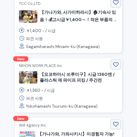
TCC Co.,LTD.
【가나가와, 사가미하라시】🏠기숙사 있
음！💰고시급￥1,400～！작은 부품의 간
단한 피킹 & 포장 스태프 모집!
1,400
￥
~ /
시급
파견 사원
Sagamiharashi Minami-ku (Kanagawa)
New
NIHON WORK PLACE Inc.
【요코하마시 쓰루미구】시급 1360엔 /
플라스틱 제 파이프 피킹 / 주간전
1,360
￥
~ /
시급
파견 사원
Yokohamashi Tsurumi-ku (Kanagawa)
New
Will Agency Inc.
【가나가와, 가와사키시】미경험자 가능!