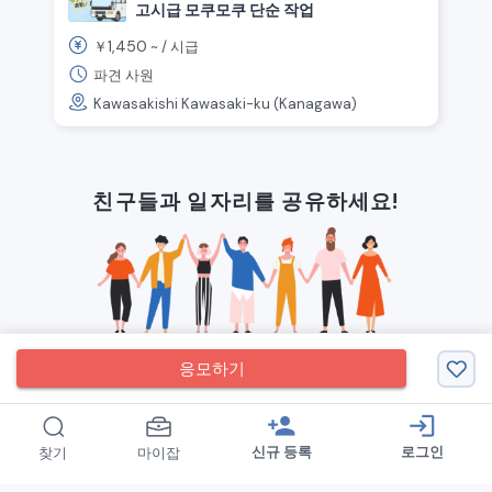
고시급 모쿠모쿠 단순 작업
1,450
￥
~ /
시급
파견 사원
Kawasakishi Kawasaki-ku (Kanagawa)
친구들과 일자리를 공유하세요!
응모하기
person_add
login
신규 등록
로그인
찾기
마이잡