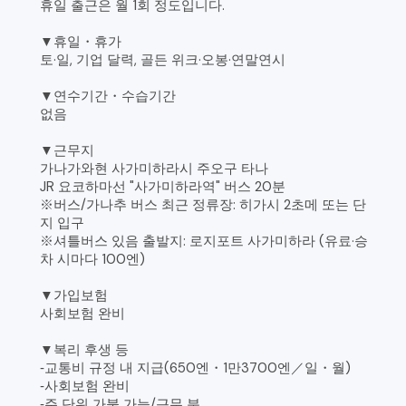
휴일 출근은 월 1회 정도입니다.
▼휴일・휴가
토·일, 기업 달력, 골든 위크·오봉·연말연시
▼연수기간・수습기간
없음
▼근무지
가나가와현 사가미하라시 주오구 타나
JR 요코하마선 "사가미하라역" 버스 20분
※버스/가나추 버스 최근 정류장: 히가시 2초메 또는 단
지 입구
※셔틀버스 있음 출발지: 로지포트 사가미하라 (유료·승
차 시마다 100엔)
▼가입보험
사회보험 완비
▼복리 후생 등
‐교통비 규정 내 지급(650엔・1만3700엔／일・월)
‐사회보험 완비
‐주 단위 가불 가능/근무 분