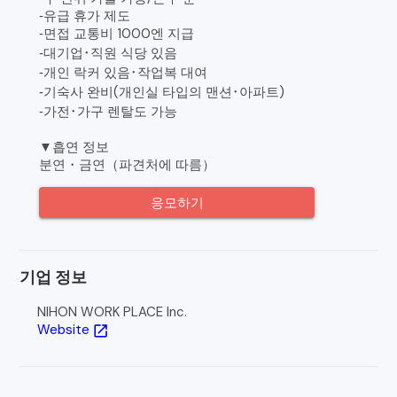
‐유급 휴가 제도
‐면접 교통비 1000엔 지급
‐대기업･직원 식당 있음
‐개인 락커 있음･작업복 대여
‐기숙사 완비(개인실 타입의 맨션･아파트)
‐가전･가구 렌탈도 가능
▼흡연 정보
분연・금연（파견처에 따름）
응모하기
기업 정보
NIHON WORK PLACE Inc.
Website
open_in_new