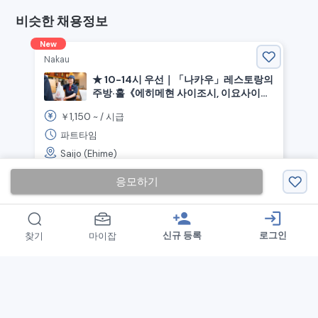
비슷한 채용정보
New
Nakau
★ 10-14시 우선｜「나카우」레스토랑의
주방·홀《에히메현 사이조시, 이요사이조
역》
1,150
￥
~ /
시급
파트타임
Saijo (Ehime)
응모하기
person_add
login
신규 등록
로그인
찾기
마이잡