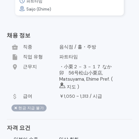
파트타임
Saijo (Ehime)
채용 정보
business_center
직종
음식점 / 홀・주방
insert_drive_file
직업 유형
파트타임
location_on
근무지
・小栗２－３－１７ なか
卯 56号松山小栗店,
Matsuyama, Ehime Pref. (
지도
)
attach_money
급여
￥
~
/
시급
1,050
1,313
❌ 현금 지급 불가
자격 요건