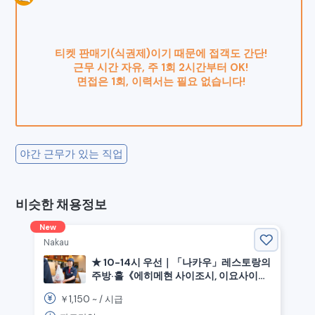
티켓 판매기(식권제)이기 때문에 접객도 간단!
근무 시간 자유, 주 1회 2시간부터 OK!
면접은 1회, 이력서는 필요 없습니다!
야간 근무가 있는 직업
비슷한 채용정보
New
Nakau
★ 10-14시 우선｜「나카우」레스토랑의
주방·홀《에히메현 사이조시, 이요사이조
역》
1,150
￥
~ /
시급