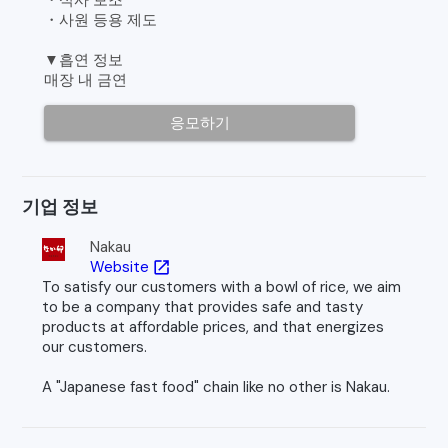
・식사 보조
・사원 등용 제도
▼흡연 정보
매장 내 금연
응모하기
기업 정보
Nakau
Website
open_in_new
To satisfy our customers with a bowl of rice, we aim
to be a company that provides safe and tasty
products at affordable prices, and that energizes
our customers.
A "Japanese fast food" chain like no other is Nakau.