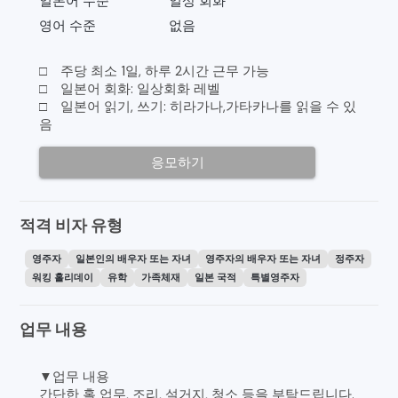
일본어 수준
일상 회화
영어 수준
없음
□ 주당 최소 1일, 하루 2시간 근무 가능
□ 일본어 회화: 일상회화 레벨
□ 일본어 읽기, 쓰기: 히라가나,가타카나를 읽을 수 있
음
응모하기
적격 비자 유형
영주자
일본인의 배우자 또는 자녀
영주자의 배우자 또는 자녀
정주자
워킹 홀리데이
유학
가족체재
일본 국적
특별영주자
업무 내용
▼업무 내용
간단한 홀 업무, 조리, 설거지, 청소 등을 부탁드립니다.