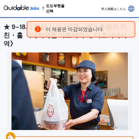
도도부현을
language
求人掲載はこちら
선택
★ 9-18시 우선｜「나카우」레스토랑의 키
이 채용은 마감되었습니다.
친・홀 《에히메현 마츠야마시, 마츠야마시
역》