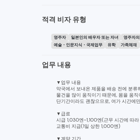
적격 비자 유형
영주자
일본인의 배우자 또는 자녀
영주자의
예술・인문지식・국제업무
유학
가족체재
업무 내용
▼업무 내용
약국에서 보내온 제품을 배송 전에 분류
물건을 많이 움직이기 때문에, 몸을 움
단기간이라도 괜찮으므로, 여가 시간에만
▼급료
시급 1,030엔~1,100엔(근무 시간에 따라
교통비 지급(1일 상한 1,000엔)
▼계약 기간