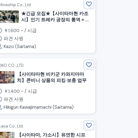
llowship Co., Ltd.
★긴급 모집★【사이타마현 카조
시】인기 트레카 공장의 통역＋경
작업 스태프
￥
~ /
시급
1,600
파견 사원
Kazo (Saitama)
OKO CO .,LTD
【사이타마현 비키군 카와지마마
치】콘비니 상품의 피킹·보충 업무
￥
~ /
시급
1,400
파견 사원
Hikigun Kawajimamachi (Saitama)
asa Co., Ltd.
【사이타마, 가소시】유연한 시프