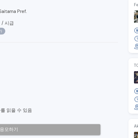
Fe
aitama Pref.
/
시급
0
가
T
를 읽을 수 있음
Ak
응모하기