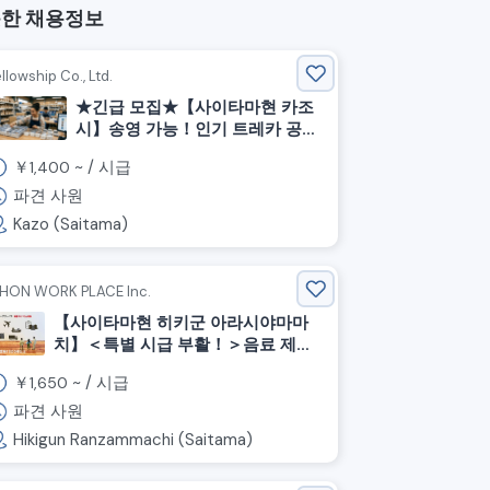
한 채용정보
llowship Co., Ltd.
★긴급 모집★【사이타마현 카조
시】송영 가능！인기 트레카 공장
의 간단 작업 스태프
￥
~ /
시급
1,400
파견 사원
Kazo (Saitama)
IHON WORK PLACE Inc.
【사이타마현 히키군 아라시야마마
치】＜특별 시급 부활！＞음료 제
조/시급 1650엔/교대제
￥
~ /
시급
1,650
파견 사원
Hikigun Ranzammachi (Saitama)