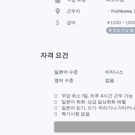
location_on
근무지
・Yoshikawa, S
attach_money
급여
￥
~
1,030
1,10
❌ 현금 지급 불
자격 요건
일본어 수준
비지니스
영어 수준
없음
□ 주당 최소 1일, 하루 4시간 근무 가능
□ 일본어 회화: 상급 일상회화 레벨
□ 일본어 읽기, 쓰기: 히라가나,가타카나
□ 특기사항 없음