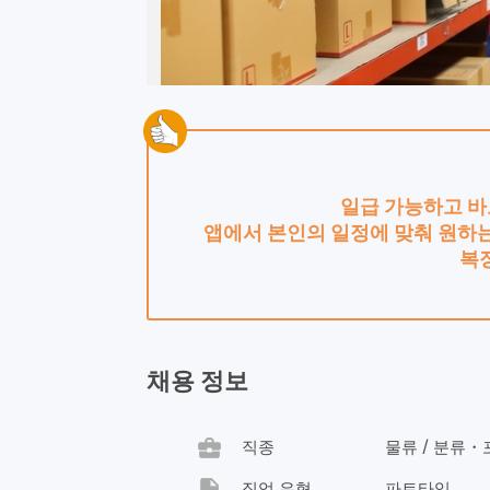
일급 가능하고 바
앱에서 본인의 일정에 맞춰 원하는
복
채용 정보
business_center
직종
물류 / 분류
insert_drive_file
직업 유형
파트타임