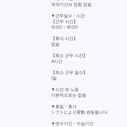
계약기간의 정함 없음
▼근무일수・시간
【근무 시간】
13:00 ~ 19:00
【휴식 시간】
없음
【최소 근무 시간】
4시간
【최소 근무 일수】
1일
▼시간 외 노동
기본적으로는 없음
▼휴일・휴가
シフトにより変動 변동됩니다
▼연수기간・수습기간