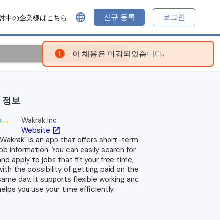
language
신규 등록
로그인
討中の企業様はこちら
응모하기
이 채용은 마감되었습니다.
 정보
Wakrak inc
Website
open_in_new
"Wakrak" is an app that offers short-term
job information. You can easily search for
and apply to jobs that fit your free time,
with the possibility of getting paid on the
same day. It supports flexible working and
helps you use your time efficiently.