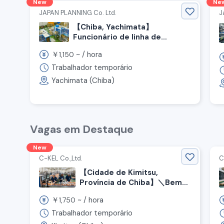
New
Ne
JAPAN PLANNING Co. Ltd.
J
【Chiba, Yachimata】
Funcionário de linha de
produção em fábrica de Oden
￥
~ /
hora
1,150
Trabalhador temporário
Yachimata (Chiba)
Vagas em Destaque
New
C-KEL Co.,Ltd.
C
【Cidade de Kimitsu,
Província de Chiba】＼Bem-
vindo sem experiência！／
￥
~ /
hora
1,750
Trabalho de inspeção de
ovos e criação de galinhas
Trabalhador temporário