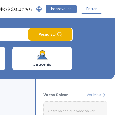
language
Inscreva-se
Entrar
中の企業様はこちら
Pesquisar
Japonês
chevron_right
Vagas Salvas
Ver Mais
Os trabalhos que você salvar