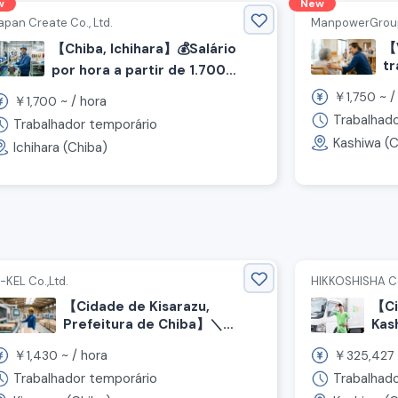
w
New
apan Create Co., Ltd.
ManpowerGroup 
【V
【Chiba, Ichihara】💰️Salário
tr
por hora a partir de 1.700
C
ienes! Descanso aos sábados,
￥
~ 
1,750
￥
~ /
hora
pa
1,700
domingos e feriados!
s
Trabalhad
Recrutamento de equipe de
Trabalhador temporário
de
fabricação◎
Kashiwa (C
Ichihara (Chiba)
be
r
Nã
qu
-KEL Co.,Ltd.
HIKKOSHISHA Co.
【Cidade de Kisarazu,
【Ci
Prefeitura de Chiba】＼
Kas
Bônus por indicação de
máx
￥
~ /
hora
￥
1,430
325,427
amigos!／Recrutamento de
ien
funcionários para inspeção
Rec
Trabalhador temporário
Trabalhado
de madeira!
de 