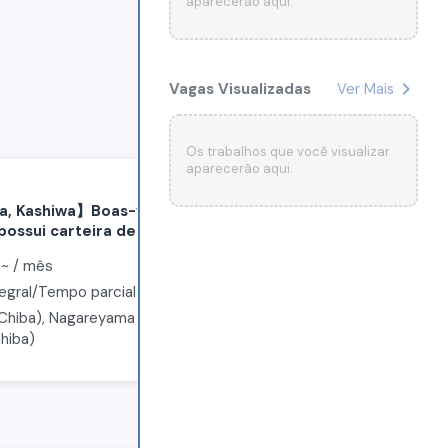
aparecerão aqui.
chevron_right
Vagas Visualizadas
Ver Mais
Os trabalhos que você visualizar
aparecerão aqui.
Japan Work Place Keiyo Inc.
a, Kashiwa】Boas-vindas a
【Cidade de Noda, Prov
ossui carteira de
Chiba】＼Atuação femin
de inspeção, verificaç
ista normal⭐
~ /
mês
￥
~ /
hora
1,300
e empacotamento de p
tamento de equipe de
egral/Tempo parcial
Trabalhador temporári
e visitante
Chiba), Nagareyama (Chiba),
Noda (Chiba)
hiba)