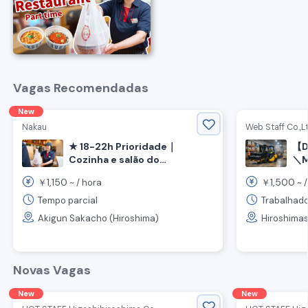
Vagas Recomendadas
New
Nakau
Web Staff Co.,Lt
【Di
★ 18-22h Prioridade｜
＼Ma
Cozinha e salão do
restaurante "Nakau" 《Saka-
mê
1,150
1,500
￥
~ /
hora
￥
~ 
machi, Aki-gun, Prefeitura de
de
Hiroshima, Estação Yano》
em
Tempo parcial
Trabalhado
Akigun Sakacho (Hiroshima)
Hiroshimas
Novas Vagas
New
New