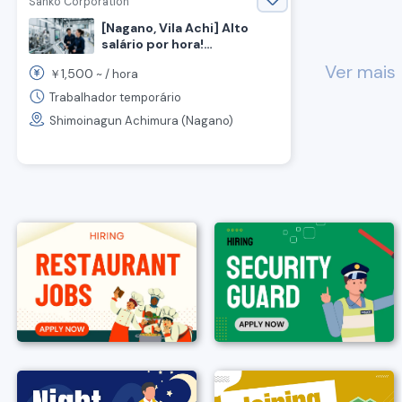
Sanko Corporation
[Nagano, Vila Achi] Alto
salário por hora!
Recrutamento de operador
Ver mais
chev
1,500
￥
~ /
hora
de máquinas.
Trabalhador temporário
Shimoinagun Achimura (Nagano)