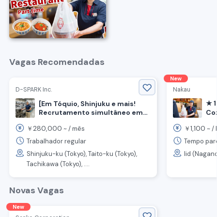
Vagas Recomendadas
New
D-SPARK Inc.
Nakau
★ 
[Em Tóquio, Shinjuku e mais!
Recrutamento simultâneo em
Coz
todo o país] Recrutamento de
Re
280,000
1,100
￥
~ /
mês
￥
~ /
equipe de vendas para
《Ci
proposta de equipamentos de
de
Trabalhador regular
Tempo parc
cozinha para restaurantes
Ze
Shinjuku-ku (Tokyo), Taito-ku (Tokyo),
Iid (Nagan
Tachikawa (Tokyo), ....
Novas Vagas
New