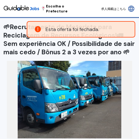
Escolha o
language
求人掲載はこちら
Prefecture
🌱Recrutamento de Motorista para
Esta oferta foi fechada.
Reciclagem de Recursos Ecológicos!🚛
Sem experiência OK / Possibilidade de sair
mais cedo / Bônus 2 a 3 vezes por ano 🌱