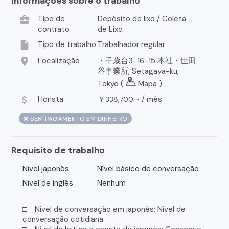
Informações sobre o trabalho
business_center
Tipo de
Depósito de lixo / Coleta
contrato
de Lixo
insert_drive_file
Tipo de trabalho
Trabalhador regular
location_on
Localização
・千歳台3-16-15 本社・世田
谷事業所, Setagaya-ku,
Tokyo (
Mapa
)
attach_money
Horista
￥
~ /
mês
338,700
❌ SEM PAGAMENTO EM DINHEIRO
Requisito de trabalho
Nível japonês
Nível básico de conversação
Nível de inglês
Nenhum
□ Nível de conversação em japonês: Nível de
conversação cotidiana