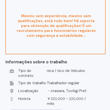
Mesmo sem experiência, mesmo sem
qualificações, está tudo bem! Há suporte
para obtenção de qualificações! É um
recrutamento para funcionários regulares
com segurança e estabilidade.♪
Informações sobre o trabalho
business_center
Tipo de
nica / nico de Veículos
contrato
insert_drive_file
Tipo de trabalho
Trabalhador regular
location_on
Localização
・otawara, Tochigi Pref.
attach_money
Horista
￥
~
/
220,000
220,000
mês