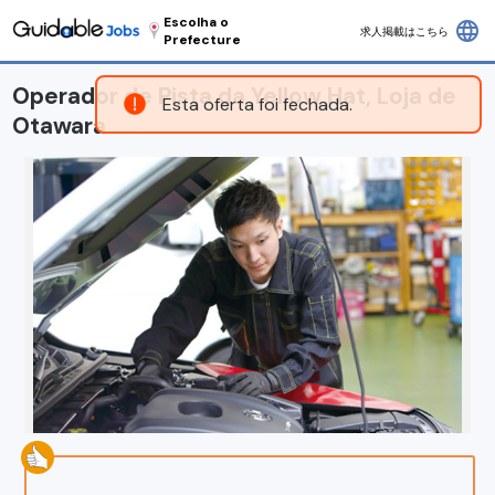
Escolha o
language
求人掲載はこちら
Prefecture
Operador de Pista da Yellow Hat, Loja de
Esta oferta foi fechada.
Otawara