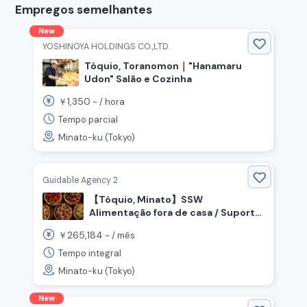
Empregos semelhantes
New
YOSHINOYA HOLDINGS CO.,LTD.
Tóquio, Toranomon｜"Hanamaru
Udon" Salão e Cozinha
1,350
￥
~ /
hora
Tempo parcial
Minato-ku (Tokyo)
Guidable Agency 2
【Tóquio, Minato】SSW
Alimentação fora de casa / Suporte
de visto disponível! Estamos
265,184
￥
~ /
mês
recrutando chef para atuar em
cozinha aberta!
Tempo integral
Minato-ku (Tokyo)
New