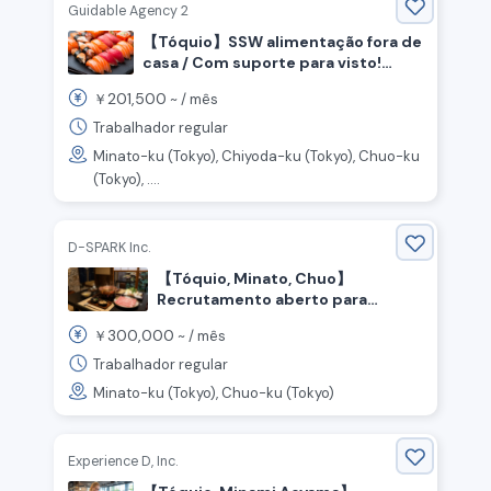
Guidable Agency 2
【Tóquio】SSW alimentação fora de
casa / Com suporte para visto!
Recrutamento de chef de sushi e
201,500
￥
~ /
mês
pessoal de salão!
Trabalhador regular
Minato-ku (Tokyo), Chiyoda-ku (Tokyo), Chuo-ku
(Tokyo), ....
D-SPARK Inc.
【Tóquio, Minato, Chuo】
Recrutamento aberto para
funcionários de cozinha e salão
300,000
￥
~ /
mês
em restaurante de pratos de
carne de porco
Trabalhador regular
Minato-ku (Tokyo), Chuo-ku (Tokyo)
Experience D, Inc.