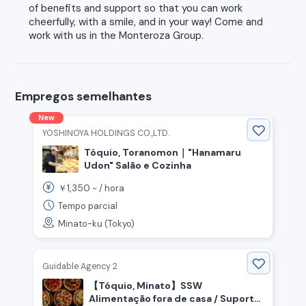
of benefits and support so that you can work
cheerfully, with a smile, and in your way! Come and
work with us in the Monteroza Group.
Empregos semelhantes
New
YOSHINOYA HOLDINGS CO.,LTD.
Tóquio, Toranomon｜"Hanamaru
Udon" Salão e Cozinha
1,350
￥
~ /
hora
Tempo parcial
Minato-ku (Tokyo)
Guidable Agency 2
【Tóquio, Minato】SSW
Alimentação fora de casa / Suporte