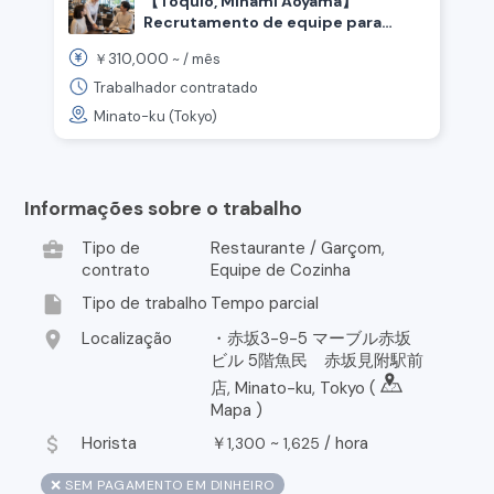
【Tóquio, Minami Aoyama】
Recrutamento de equipe para
inauguração de pizzaria e café da
310,000
￥
~ /
mês
marca Honda! ☕️
Trabalhador contratado
Minato-ku (Tokyo)
Informações sobre o trabalho
business_center
Tipo de
Restaurante / Garçom,
contrato
Equipe de Cozinha
insert_drive_file
Tipo de trabalho
Tempo parcial
location_on
Localização
・赤坂3-9-5 マーブル赤坂
ビル 5階魚民 赤坂見附駅前
店, Minato-ku, Tokyo (
Mapa
)
attach_money
Horista
￥
~
/
hora
1,300
1,625
❌ SEM PAGAMENTO EM DINHEIRO