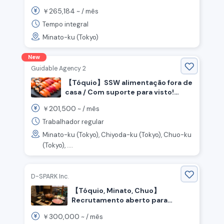
de visto disponível! Estamos
265,184
￥
~ /
mês
recrutando chef para atuar em
cozinha aberta!
Tempo integral
Minato-ku (Tokyo)
New
Guidable Agency 2
【Tóquio】SSW alimentação fora de
casa / Com suporte para visto!
Recrutamento de chef de sushi e
201,500
￥
~ /
mês
pessoal de salão!
Trabalhador regular
Minato-ku (Tokyo), Chiyoda-ku (Tokyo), Chuo-ku
(Tokyo), ....
D-SPARK Inc.
【Tóquio, Minato, Chuo】
Recrutamento aberto para
funcionários de cozinha e salão
300,000
￥
~ /
mês
em restaurante de pratos de