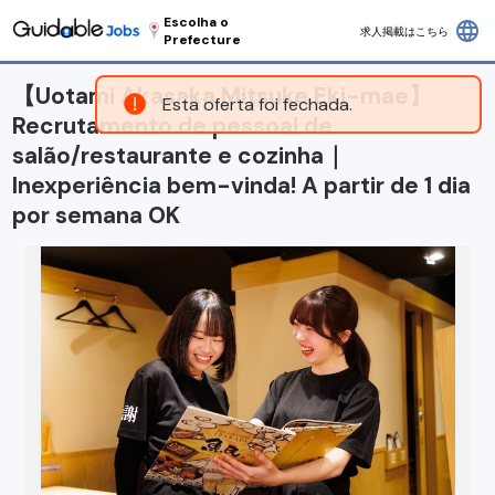
Escolha o
language
求人掲載はこちら
Prefecture
【Uotami Akasaka Mitsuke Eki-mae】
Esta oferta foi fechada.
Recrutamento de pessoal de
salão/restaurante e cozinha｜
Inexperiência bem-vinda! A partir de 1 dia
por semana OK