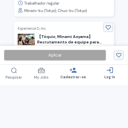
carne de porco
Trabalhador regular
Minato-ku (Tokyo), Chuo-ku (Tokyo)
Experience D, Inc.
【Tóquio, Minami Aoyama】
Recrutamento de equipe para
inauguração de pizzaria e café da
310,000
￥
~ /
mês
marca Honda! ☕️
Aplicar
Trabalhador contratado
Minato-ku (Tokyo)
person_add
login
Cadastrar-se
Log In
Pesquisar
My Jobs