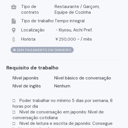
business_center
Tipo de
Restaurante / Garçom,
contrato
Equipe de Cozinha
insert_drive_file
Tipo de trabalho
Tempo integral
location_on
Localização
・Kiyosu, Aichi Pref.
attach_money
Horista
￥
~ /
mês
250,000
❌ SEM PAGAMENTO EM DINHEIRO
Requisito de trabalho
Nível japonês
Nível básico de conversação
Nível de inglês
Nenhum
□ Poder trabalhar no mínimo 5 dias por semana, 8
horas por dia
□ Nível de conversação em japonês: Nível de
conversação cotidiana
□ Nivel de leitura e escrita de japonês: Consegue