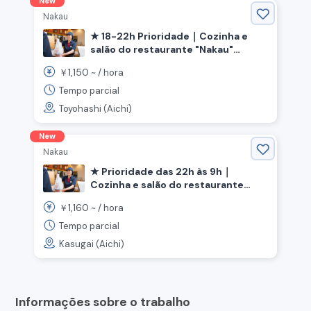
New
Nakau
★ 18-22h Prioridade｜Cozinha e
salão do restaurante "Nakau"
《Toyoashi, Estação Ashihara,
1,150
￥
~ /
hora
Província de Aichi》
Tempo parcial
Toyohashi (Aichi)
New
Nakau
★ Prioridade das 22h às 9h｜
Cozinha e salão do restaurante
"Nakau"《Cidade de Kasugai,
1,160
￥
~ /
hora
Província de Aichi, Estação Jinryo》
Tempo parcial
Kasugai (Aichi)
Informações sobre o trabalho