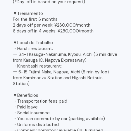
(*Day-off is based on your request)
▼Treinamento
For the first 3 months
2 days off per week: ¥230,000/month
6 days off in 4 weeks: ¥250,000/month
▼Local de Trabalho
・Haruhi restaurant:
ー 34-1 Kasuga-Nakanuma, Kiyosu, Aichi (3 min drive
from Kasuga IC, Nagoya Expressway)
・Kinenbashi restaurant:
ー 6-15 Fujimi, Naka, Nagoya, Aichi (8 min by foot
from Kamimaezu Station and Higashi Betsuin
Station)
▼Benefícios
・Transportation fees paid
・Paid leave
・Social insurance
・You can commute by car (parking available)
・Uniforms distributed
・Company dormitory available (1K, furnished,