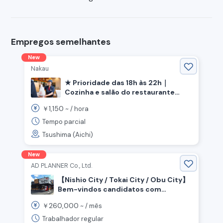
Empregos semelhantes
New
Nakau
★ Prioridade das 18h às 22h｜
Cozinha e salão do restaurante
"Nakau" 《Cidade de Tsushima,
1,150
￥
~ /
hora
Província de Aichi》
Tempo parcial
Tsushima (Aichi)
New
AD PLANNER Co., Ltd.
【Nishio City / Tokai City / Obu City】
Bem-vindos candidatos com
habilidades específicas!
260,000
￥
~ /
mês
Recrutamento para gerente de
restaurante e equipe de loja.
Trabalhador regular