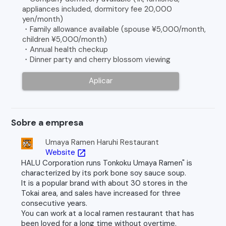
appliances included, dormitory fee 20,000
yen/month)
・Family allowance available (spouse ¥5,000/month,
children ¥5,000/month)
・Annual health checkup
・Dinner party and cherry blossom viewing
Aplicar
Sobre a empresa
Umaya Ramen Haruhi Restaurant
Website
open_in_new
HALU Corporation runs Tonkoku Umaya Ramen" is
characterized by its pork bone soy sauce soup.
It is a popular brand with about 30 stores in the
Tokai area, and sales have increased for three
consecutive years.
You can work at a local ramen restaurant that has
been loved for a long time without overtime.