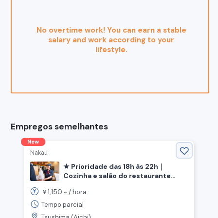
No overtime work! You can earn a stable
salary and work according to your
lifestyle.
Empregos semelhantes
New
Nakau
★ Prioridade das 18h às 22h｜
Cozinha e salão do restaurante
"Nakau" 《Cidade de Tsushima,
1,150
￥
~ /
hora
Província de Aichi》
Tempo parcial
Tsushima (Aichi)