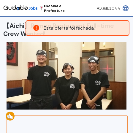
Escolha o
language
求人掲載はこちら
Prefecture
【Aichi】Ramen Restaurant Full-time
Esta oferta foi fechada.
Crew Wanted!