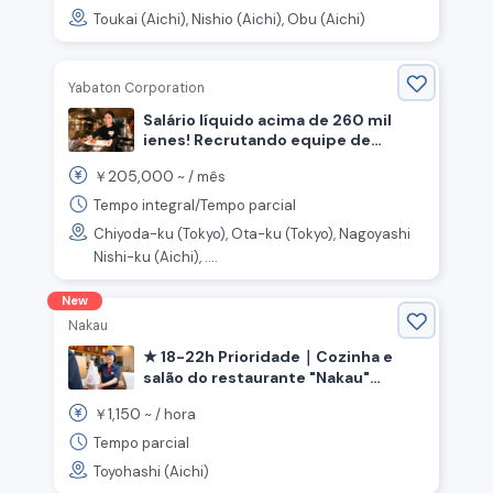
Toukai (Aichi), Nishio (Aichi), Obu (Aichi)
Yabaton Corporation
Salário líquido acima de 260 mil
ienes! Recrutando equipe de
cozinha e atendimento em
205,000
￥
~ /
mês
restaurante de tonkatsu de missô.
Tempo integral/Tempo parcial
Chiyoda-ku (Tokyo), Ota-ku (Tokyo), Nagoyashi
Nishi-ku (Aichi), ....
New
Nakau
★ 18-22h Prioridade｜Cozinha e
salão do restaurante "Nakau"
《Toyoashi, Estação Ashihara,
1,150
￥
~ /
hora
Província de Aichi》
Tempo parcial
Toyohashi (Aichi)