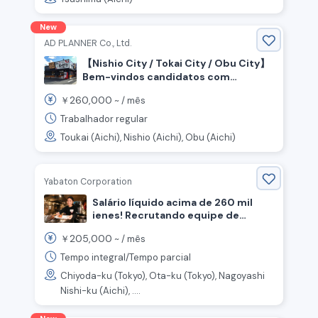
New
AD PLANNER Co., Ltd.
【Nishio City / Tokai City / Obu City】
Bem-vindos candidatos com
habilidades específicas!
260,000
￥
~ /
mês
Recrutamento para gerente de
restaurante e equipe de loja.
Trabalhador regular
Toukai (Aichi), Nishio (Aichi), Obu (Aichi)
Yabaton Corporation
Salário líquido acima de 260 mil
ienes! Recrutando equipe de
cozinha e atendimento em
205,000
￥
~ /
mês
restaurante de tonkatsu de missô.
Tempo integral/Tempo parcial
Chiyoda-ku (Tokyo), Ota-ku (Tokyo), Nagoyashi
Nishi-ku (Aichi), ....