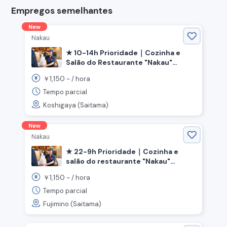
Empregos semelhantes
New
Nakau
★ 10-14h Prioridade｜Cozinha e
Salão do Restaurante "Nakau"
《Cidade de Koshigaya, Província de
1,150
￥
~ /
hora
Saitama, Estação Shin-Koshigaya》
Tempo parcial
Koshigaya (Saitama)
New
Nakau
★ 22-9h Prioridade｜Cozinha e
salão do restaurante "Nakau"
《Fujimino, Saitama, Estação
1,150
￥
~ /
hora
Kamifukuoka》
Tempo parcial
Fujimino (Saitama)