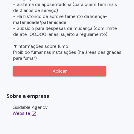
- Sistema de aposentadoria (para quem tem mais
de 3 anos de serviço)
- Há histórico de aproveitamento da licença-
maternidade/paternidade
- Subsídio para despesas de mudança (com limite
de até 100.000 ienes, sujeito a regulamento)
▼Informações sobre fumo
Proibido fumar nas instalações (há áreas designadas
para fumar)
Aplicar
Sobre a empresa
Guidable Agency
Website
open_in_new