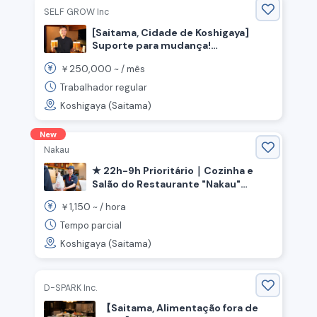
SELF GROW Inc
[Saitama, Cidade de Koshigaya]
Suporte para mudança!
Recrutamento de funcionários para
250,000
￥
~ /
mês
restaurante de ramen! Habilidade
específica (Alimentação fora de
Trabalhador regular
casa)
Koshigaya (Saitama)
New
Nakau
★ 22h-9h Prioritário｜Cozinha e
Salão do Restaurante "Nakau"
《Cidade de Koshigaya, Província de
1,150
￥
~ /
hora
Saitama, Estação Sengendai》
Tempo parcial
Koshigaya (Saitama)
D-SPARK Inc.
【Saitama, Alimentação fora de