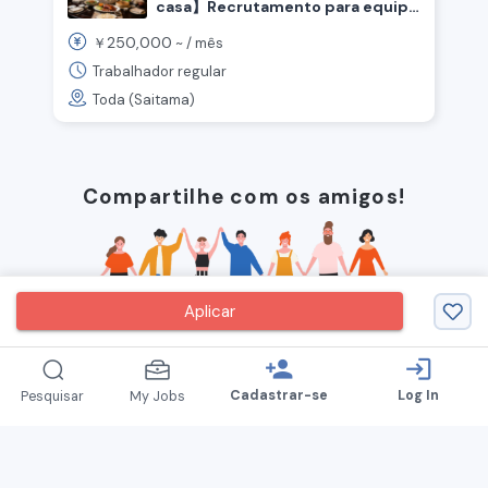
casa】Recrutamento para equipe
de cozinha em restaurante
250,000
￥
~ /
mês
chinês de luxo
Trabalhador regular
Toda (Saitama)
Compartilhe com os amigos!
Aplicar
person_add
login
Cadastrar-se
Log In
Pesquisar
My Jobs