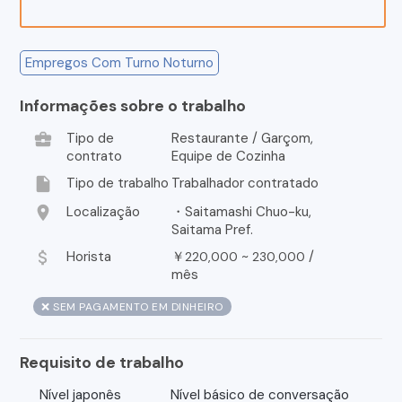
Empregos Com Turno Noturno
Informações sobre o trabalho
business_center
Tipo de
Restaurante / Garçom,
contrato
Equipe de Cozinha
insert_drive_file
Tipo de trabalho
Trabalhador contratado
location_on
Localização
・Saitamashi Chuo-ku,
Saitama Pref.
attach_money
Horista
￥
~
/
220,000
230,000
mês
❌ SEM PAGAMENTO EM DINHEIRO
Requisito de trabalho
Nível japonês
Nível básico de conversação