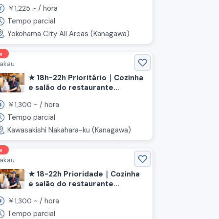
temporário da loja de gyudon
￥
~ /
hora
1,225
"Yoshinoya"
Tempo parcial
Yokohama City All Areas (Kanagawa)
w
akau
★ 18h-22h Prioritário｜Cozinha
e salão do restaurante
"Nakau" 《Nakahara-ku,
￥
~ /
hora
1,300
Kawasaki, Kanagawa, estação
Musashi-Nakahara》
Tempo parcial
Kawasakishi Nakahara-ku (Kanagawa)
w
akau
★ 18-22h Prioridade｜Cozinha
e salão do restaurante
"Nakau" 《Kawasaki-ku,
￥
~ /
hora
1,300
Kawasaki, Prefeitura de
Kanagawa, Estação Kawasaki》
Tempo parcial