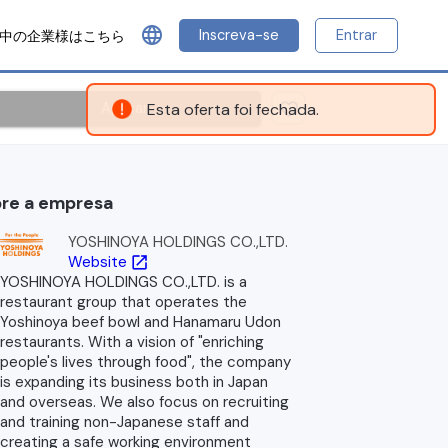
language
Inscreva-se
Entrar
中の企業様はこちら
Aplicar
Esta oferta foi fechada.
re a empresa
YOSHINOYA HOLDINGS CO.,LTD.
Website
open_in_new
YOSHINOYA HOLDINGS CO.,LTD. is a
restaurant group that operates the
Yoshinoya beef bowl and Hanamaru Udon
restaurants. With a vision of "enriching
people's lives through food", the company
is expanding its business both in Japan
and overseas. We also focus on recruiting
and training non-Japanese staff and
creating a safe working environment