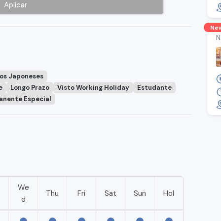
Aplicar
Ne
N
ãos Japoneses
e
Longo Prazo
Visto Working Holiday
Estudante
anente Especial
We
e
Thu
Fri
Sat
Sun
Hol
d