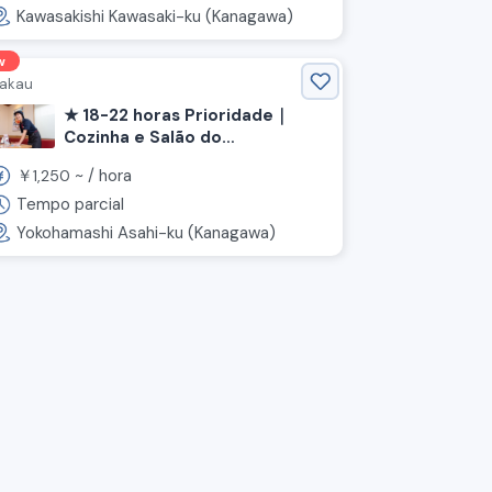
Kawasakishi Kawasaki-ku (Kanagawa)
w
akau
★ 18-22 horas Prioridade｜
Cozinha e Salão do
restaurante "Nakau" 《Asahi-
￥
~ /
hora
1,250
ku, Yokohama, Kanagawa》
Tempo parcial
Yokohamashi Asahi-ku (Kanagawa)