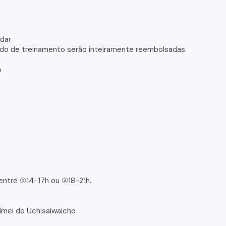
ndar
odo de treinamento serão inteiramente reembolsadas
o
 entre ①14-17h ou ②18-21h.
eimei de Uchisaiwaicho