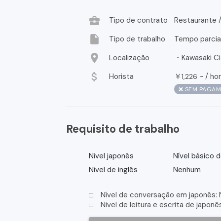
business_center
Tipo de contrato
Restaurante 
insert_drive_file
Tipo de trabalho
Tempo parcia
location_on
Localização
・Kawasaki Cit
attach_money
Horista
￥
~ /
ho
1,226
❌ SEM PAGAM
Requisito de trabalho
Nível japonês
Nível básico 
Nível de inglês
Nenhum
□ Nível de conversação em japonês: N
□ Nivel de leitura e escrita de japonê