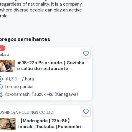
regardless of nationality. It is a company
where diverse people can play an active
role.
pregos semelhantes
w
akau
★ 18-22h Prioridade｜Cozinha
e salão do restaurante
"Nakau" 《Kanagawa,
￥
~ /
hora
1,310
Yokohama, Tsuzuki Ward,
Estação Center Minami》
Tempo parcial
Yokohamashi Tsuzuki-ku (Kanagawa)
OSHINOYA HOLDINGS CO.,LTD.
【Madrugada | 23h~8h】
Ibaraki, Tsukuba | Funcionário