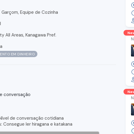
/ Garçom, Equipe de Cozinha
l
Ne
y All Areas, Kanagawa Pref.
N
ra
ENTO EM DINHEIRO
Ne
de conversação
N
ível de conversação cotidiana
s: Consegue ler hiragana e katakana