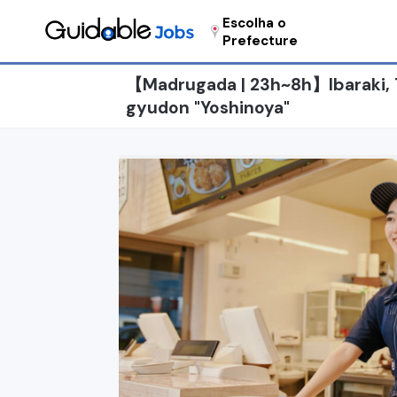
Escolha o
Prefecture
【Madrugada | 23h~8h】Ibaraki, T
gyudon "Yoshinoya"