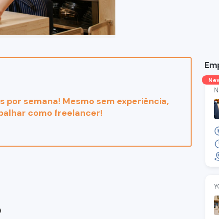
Em
Ne
N
dias por semana! Mesmo sem experiência,
balhar como freelancer!
Y
o