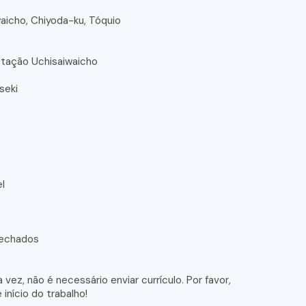
waicho, Chiyoda-ku, Tóquio
stação Uchisaiwaicho
seki
el
fechados
vez, não é necessário enviar currículo. Por favor,
nício do trabalho!