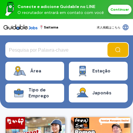
Conecte e adicione Guidable no LINE
Continuar
O recrutador entrará em contato com você
language
Saitama
求人掲載はこちら
Área
Estação
Tipo de
Japonês
Emprego