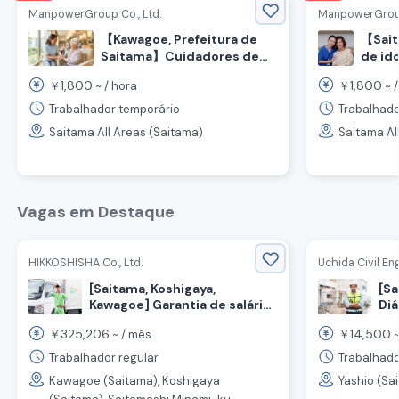
ManpowerGroup Co., Ltd.
ManpowerGroup 
【Kawagoe, Prefeitura de
【Sait
Saitama】Cuidadores de
de id
Não é
alta remuneração! Sem
1,800
1,800
￥
~ /
hora
￥
~ 
pagam
necessidade de
qualificação e pagamento
Trabalhador temporário
Trabalhado
semanal OK
Saitama All Areas (Saitama)
Saitama Al
Vagas em Destaque
HIKKOSHISHA Co., Ltd.
Uchida Civil Eng
[Saitama, Koshigaya,
[Sa
Kawagoe] Garantia de salário
Diá
mensal de até 370.000
ie
325,206
14,500
￥
~ /
mês
￥
~
ienes! Bônus de boas-vindas!
fun
Recrutamento de equipe de
con
Trabalhador regular
Trabalhado
apoio a mudanças.
Kawagoe (Saitama), Koshigaya
Yashio (Sa