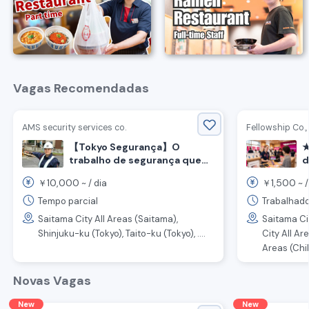
Vagas Recomendadas
AMS security services co.
Fellowship Co., 
【Tokyo Segurança】O
★
trabalho de segurança que
d
suporta a segurança da
t
10,000
1,500
￥
~ /
dia
￥
~ 
região.
K
A
Tempo parcial
Trabalhado
v
Saitama City All Areas (Saitama),
Saitama Ci
c
Shinjuku-ku (Tokyo), Taito-ku (Tokyo), ....
City All Ar
Areas (Chiba
Novas Vagas
New
New