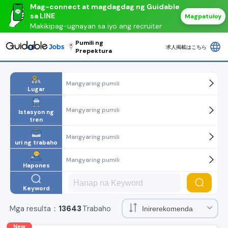
Mag-connect at magdagdag ng Guidable
sa LINE
Magpatuloy
Makikipag-ugnayan sa iyo ang recruiter
Pumili ng
language
求人掲載はこちら
Prepektura
Mangyaring pumili
Lugar
Mangyaring pumili
Istasyon ng
tren
Mangyaring pumili
uri ng trabaho
Mangyaring pumili
Hapones
Keyword
Mga resulta：
13643
Trabaho
New