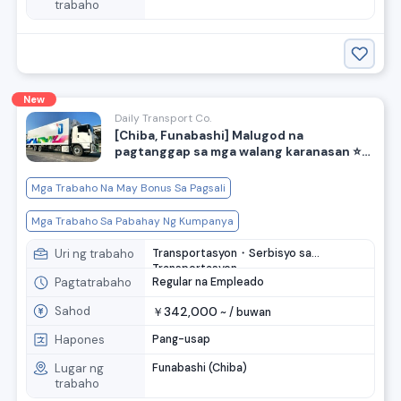
trabaho
New
Daily Transport Co.
[Chiba, Funabashi] Malugod na
pagtanggap sa mga walang karanasan ⭐️
Mataas na kita para sa mga driver ng
delivery ng convenience store.
Mga Trabaho Na May Bonus Sa Pagsali
Mga Trabaho Sa Pabahay Ng Kumpanya
Uri ng trabaho
Transportasyon・Serbisyo sa
Transportasyon
Pagtatrabaho
Regular na Empleado
Sahod
342,000
￥
~ /
buwan
Hapones
Pang-usap
Lugar ng
Funabashi (Chiba)
trabaho