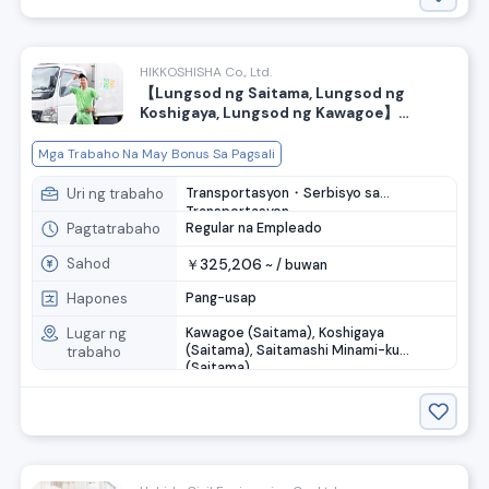
HIKKOSHISHA Co., Ltd.
【Lungsod ng Saitama, Lungsod ng
Koshigaya, Lungsod ng Kawagoe】
Pinakamataas na buwanang sahod na
370,000 yen na garantisado! May bonus
Mga Trabaho Na May Bonus Sa Pagsali
para sa bagong empleyado! Naghahanap
ng mga staff para sa suporta sa paglipat.
Uri ng trabaho
Transportasyon・Serbisyo sa
Transportasyon
Pagtatrabaho
Regular na Empleado
Sahod
325,206
￥
~ /
buwan
Hapones
Pang-usap
Lugar ng
Kawagoe (Saitama), Koshigaya
(Saitama), Saitamashi Minami-ku
trabaho
(Saitama)