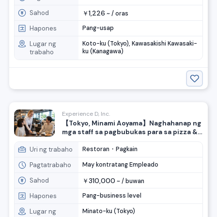
Sahod
1,226
￥
~ /
oras
Hapones
Pang-usap
Lugar ng
Koto-ku (Tokyo), Kawasakishi Kawasaki-
ku (Kanagawa)
trabaho
Experience D, Inc.
【Tokyo, Minami Aoyama】Naghahanap ng
mga staff sa pagbubukas para sa pizza &
cafe ng Honda Brand!
Uri ng trabaho
Restoran・Pagkain
Pagtatrabaho
May kontratang Empleado
Sahod
310,000
￥
~ /
buwan
Hapones
Pang-business level
Lugar ng
Minato-ku (Tokyo)