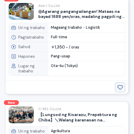
Aile-i Co.,Ltd.
◎Agarang pangangailangan! Mataas na
bayad 1688 yen/oras, madaling pagpili ng
mga kargamento, 7 minuto lakad mula sa
Heiwajima Distribution Center Station,
Uri ng trabaho
Magaang trabaho・Logistik
aktibo ang kababaihan
Pagtatrabaho
Full-time
Sahod
1,350
￥
~ /
oras
Hapones
Pang-usap
Lugar ng
Ota-ku (Tokyo)
trabaho
New
C-KEL Co.,Ltd.
【Lungsod ng Kisarazu, Prepektura ng
Chiba】＼Walang karanasan na
kinakailangan!／Trabaho sa pag-
inspeksyon ng mga itlog at pag-aalaga ng
Uri ng trabaho
Agrikultura