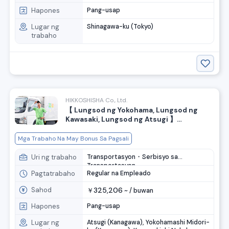
Hapones
Pang-usap
Lugar ng
Shinagawa-ku (Tokyo)
trabaho
HIKKOSHISHA Co., Ltd.
【 Lungsod ng Yokohama, Lungsod ng
Kawasaki, Lungsod ng Atsugi 】
Garantisadong maximum na buwanang
sahod na 37 lapad! Mayroong bonus
Mga Trabaho Na May Bonus Sa Pagsali
pagpasok! Naghahanap ng staff na
sumusuporta sa paglipat.
Uri ng trabaho
Transportasyon・Serbisyo sa
Transportasyon
Pagtatrabaho
Regular na Empleado
Sahod
325,206
￥
~ /
buwan
Hapones
Pang-usap
Lugar ng
Atsugi (Kanagawa), Yokohamashi Midori-