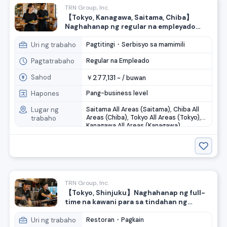
TRN Group, Inc.
【Tokyo, Kanagawa, Saitama, Chiba】
Naghahanap ng regular na empleyado
para sa pag-aasikaso sa kusina at
serbisyo sa customer!
Uri ng trabaho
Pagtitingi・Serbisyo sa mamimili
Pagtatrabaho
Regular na Empleado
Sahod
277,131
￥
~ /
buwan
Hapones
Pang-business level
Lugar ng
Saitama All Areas (Saitama), Chiba All
Areas (Chiba), Tokyo All Areas (Tokyo),
trabaho
Kanagawa All Areas (Kanagawa)
TRN Group, Inc.
【Tokyo, Shinjuku】Naghahanap ng full-
time na kawani para sa tindahan ng
ramen! Kahit walang karanasan ay maayos
din◎
Uri ng trabaho
Restoran・Pagkain