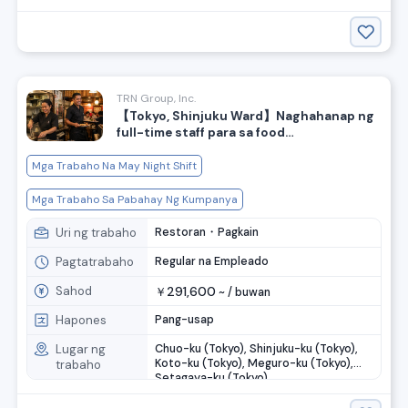
TRN Group, Inc.
【Tokyo, Shinjuku Ward】Naghahanap ng
full-time staff para sa food
establishment! May night shift◎
Mga Trabaho Na May Night Shift
Mga Trabaho Sa Pabahay Ng Kumpanya
Uri ng trabaho
Restoran・Pagkain
Pagtatrabaho
Regular na Empleado
Sahod
291,600
￥
~ /
buwan
Hapones
Pang-usap
Lugar ng
Chuo-ku (Tokyo), Shinjuku-ku (Tokyo),
Koto-ku (Tokyo), Meguro-ku (Tokyo),
trabaho
Setagaya-ku (Tokyo), ....