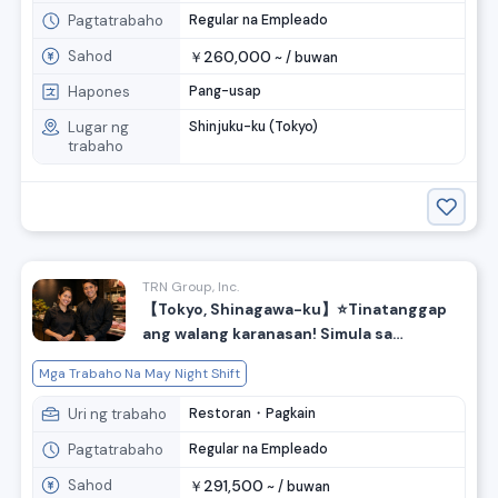
Pagtatrabaho
Regular na Empleado
Sahod
260,000
￥
~ /
buwan
Hapones
Pang-usap
Lugar ng
Shinjuku-ku (Tokyo)
trabaho
TRN Group, Inc.
【Tokyo, Shinagawa-ku】⭐️Tinatanggap
ang walang karanasan! Simula sa
buwanang sahod na 29万～！⭐️Pag-
Mga Trabaho Na May Night Shift
recruit ng mga cook para sa espesyalista
sa kuroge wagyu na tindahan
Uri ng trabaho
Restoran・Pagkain
Pagtatrabaho
Regular na Empleado
Sahod
291,500
￥
~ /
buwan