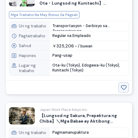
Ota・Lungsod ng Kunitachi】
Pinakamataas na buwanang sahod na
370,000 yen garantisado! Mayroon
Mga Trabaho Na May Bonus Sa Pagsali
pasalubong sa pagpasok! Naghahanap
kami ng mga tauhan para sa suporta sa
Uri ng trabaho
Transportasyon・Serbisyo sa
paglipat.
Transportasyon
Pagtatrabaho
Regular na Empleado
Sahod
325,206
￥
~ /
buwan
Hapones
Pang-usap
Lugar ng
Ota-ku (Tokyo), Edogawa-ku (Tokyo),
Kunitachi (Tokyo)
trabaho
Japan Work Place Keiyo Inc.
【Lungsod ng Sakura, Prepektura ng
Chiba】＼Mga Babae ay Aktibong
Nakikibahagi!／Operator ng Makina para
sa Paggawa ng Produktong Goma
Uri ng trabaho
Pagmamanupaktura