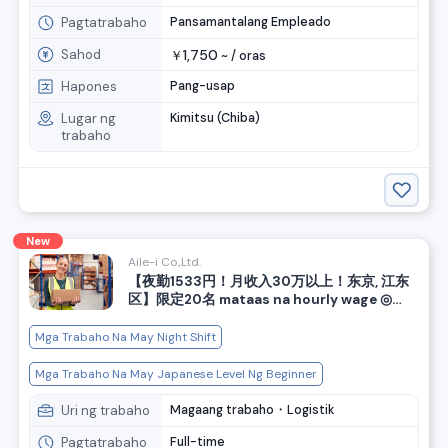
mga manok
Pagtatrabaho
Pansamantalang Empleado
Sahod
1,750
￥
~ /
oras
Hapones
Pang-usap
Lugar ng
Kimitsu (Chiba)
trabaho
New
Aile-i Co.,Ltd.
【夜勤1533円！月收入30万以上！东京, 江东
区】限定20名 mataas na hourly wage ◎
Pumili mula sa umaga, hapon, gabi shift!
Trabaho sa magaan na operasyon sa
Mga Trabaho Na May Night Shift
warehouse, mayroon ding Kawazaki
Mga Trabaho Na May Japanese Level Ng Beginner
Uri ng trabaho
Magaang trabaho・Logistik
Pagtatrabaho
Full-time