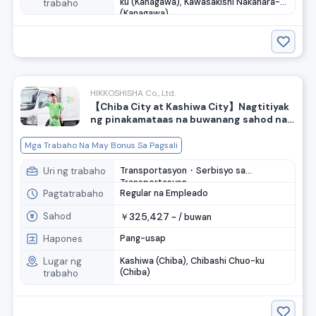
ku (Kanagawa), Kawasakishi Nakahara-ku
trabaho
(Kanagawa)
HIKKOSHISHA Co., Ltd.
【Chiba City at Kashiwa City】Nagtitiyak
ng pinakamataas na buwanang sahod na
370,000 yen! May pasalubong na pera sa
pagpasok! Naghahanap ng mga tauhan
Mga Trabaho Na May Bonus Sa Pagsali
para sa suporta sa paglipat.
Uri ng trabaho
Transportasyon・Serbisyo sa
Transportasyon
Pagtatrabaho
Regular na Empleado
Sahod
325,427
￥
~ /
buwan
Hapones
Pang-usap
Lugar ng
Kashiwa (Chiba), Chibashi Chuo-ku
(Chiba)
trabaho