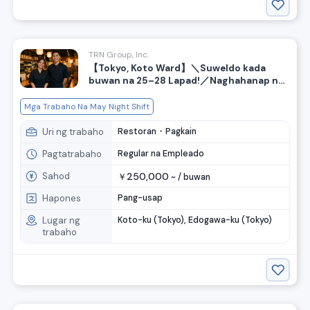
TRN Group, Inc.
【Tokyo, Koto Ward】＼Suweldo kada
buwan na 25–28 Lapad!／Naghahanap ng
staff para sa pagluluto at pag-aasikaso
sa izakaya
Mga Trabaho Na May Night Shift
Uri ng trabaho
Restoran・Pagkain
Pagtatrabaho
Regular na Empleado
Sahod
250,000
￥
~ /
buwan
Hapones
Pang-usap
Lugar ng
Koto-ku (Tokyo), Edogawa-ku (Tokyo)
trabaho