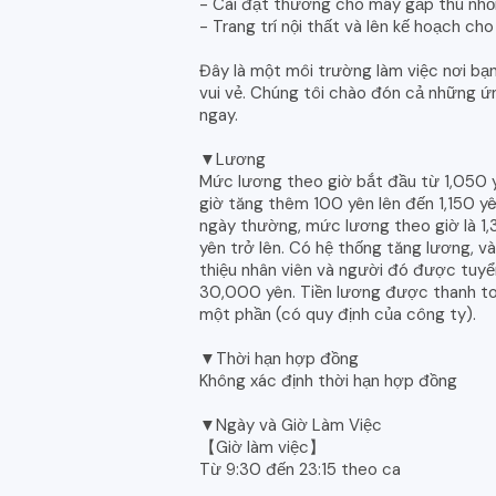
- Cài đặt thưởng cho máy gắp thú nhồ
- Trang trí nội thất và lên kế hoạch cho
Đây là một môi trường làm việc nơi bạ
vui vẻ. Chúng tôi chào đón cả những ứn
ngay.
▼Lương
Mức lương theo giờ bắt đầu từ 1,050 y
giờ tăng thêm 100 yên lên đến 1,150 yê
ngày thường, mức lương theo giờ là 1,31
yên trở lên. Có hệ thống tăng lương, v
thiệu nhân viên và người đó được tuy
30,000 yên. Tiền lương được thanh toán
một phần (có quy định của công ty).
▼Thời hạn hợp đồng
Không xác định thời hạn hợp đồng
▼Ngày và Giờ Làm Việc
【Giờ làm việc】
Từ 9:30 đến 23:15 theo ca