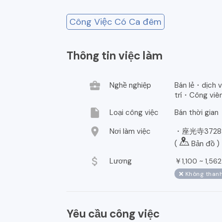
Công Việc Có Ca đêm
Thông tin việc làm
business_center
Nghề nghiệp
Bán lẻ・dịch v
trí・Công viên 
insert_drive_file
Loại công việc
Bán thời gian
location_on
Nơi làm việc
・座光寺3728-1
(
Bản đồ
)
attach_money
Lương
￥
~
1,100
1,562
❌ Không thanh
Yêu cầu công việc