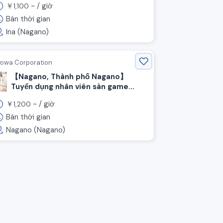
￥
~ /
giờ
1,100
vẻ!
Bán thời gian
Ina (Nagano)
yowa Corporation
【Nagano, Thành phố Nagano】
Tuyển dụng nhân viên sàn game
center, không yêu cầu kinh nghiệm!
￥
~ /
giờ
1,200
Bán thời gian
Nagano (Nagano)