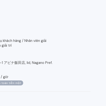
ụ khách hàng / Nhân viên giải
giải trí
 アピナ飯田店, Iid, Nagano Pref.
/
giờ
 toán tiền mặt