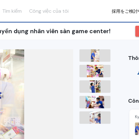
Tìm kiếm
Công việc của tôi
採用をご検討
Tuyển dụng nhân viên sàn game center!
Thô
Côn
K