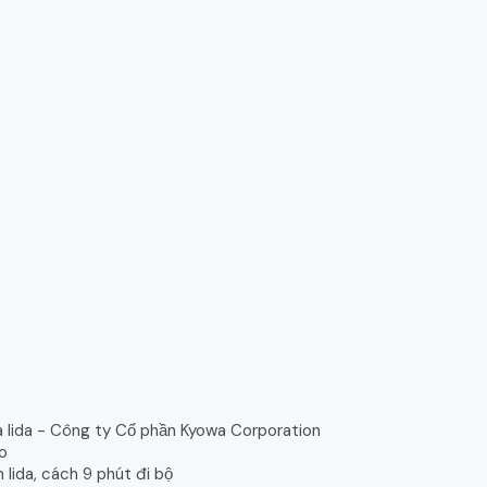
 Iida - Công ty Cổ phần Kyowa Corporation
no
 Iida, cách 9 phút đi bộ