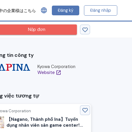
language
Đăng ký
Đăng nhập
中の企業様はこちら
Nộp đơn
ng tin công ty
Kyowa Corporation
Website
open_in_new
g việc tương tự
yowa Corporation
【Nagano, Thành phố Ina】Tuyển
dụng nhân viên sàn game center!
Công việc phục vụ khách hàng vui