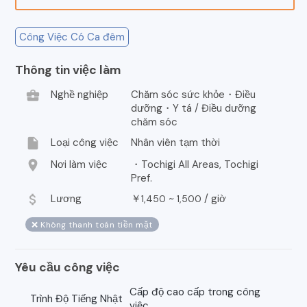
Công Việc Có Ca đêm
Thông tin việc làm
business_center
Nghề nghiệp
Chăm sóc sức khỏe・Điều
dưỡng・Y tá / Điều dưỡng
chăm sóc
insert_drive_file
Loại công việc
Nhân viên tạm thời
location_on
Nơi làm việc
・Tochigi All Areas, Tochigi
Pref.
attach_money
Lương
￥
~
/
giờ
1,450
1,500
❌ Không thanh toán tiền mặt
Yêu cầu công việc
Cấp độ cao cấp trong công
Trình Độ Tiếng Nhật
việc