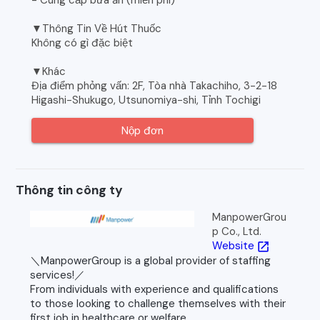
- Cung cấp bữa ăn (miễn phí)
▼Thông Tin Về Hút Thuốc
Không có gì đặc biệt
▼Khác
Địa điểm phỏng vấn: 2F, Tòa nhà Takachiho, 3-2-18
Higashi-Shukugo, Utsunomiya-shi, Tỉnh Tochigi
Nộp đơn
Thông tin công ty
ManpowerGrou
p Co., Ltd.
Website
open_in_new
＼ManpowerGroup is a global provider of staffing
services!／
From individuals with experience and qualifications
to those looking to challenge themselves with their
first job in healthcare or welfare...