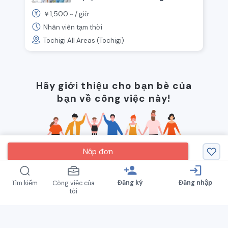
hoạt động sôi nổi! Tuyển dụng
1,500
￥
~ /
giờ
nhân viên chăm sóc có kinh
nghiệm.
Nhân viên tạm thời
Tochigi All Areas (Tochigi)
Hãy giới thiệu cho bạn bè của
bạn về công việc này!
Nộp đơn
person_add
login
Đăng ký
Đăng nhập
Tìm kiếm
Công việc của
tôi