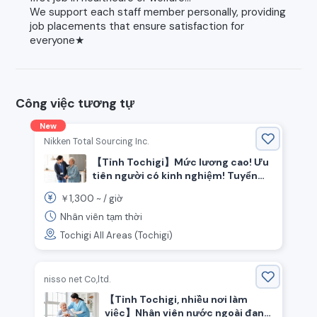
We support each staff member personally, providing
job placements that ensure satisfaction for
everyone★
Công việc tương tự
New
Nikken Total Sourcing Inc.
【Tỉnh Tochigi】Mức lương cao! Ưu
tiên người có kinh nghiệm! Tuyển
dụng nhân viên chăm sóc
1,300
￥
~ /
giờ
Nhân viên tạm thời
Tochigi All Areas (Tochigi)
nisso net Co,ltd.
【Tỉnh Tochigi, nhiều nơi làm
việc】Nhân viên nước ngoài đang