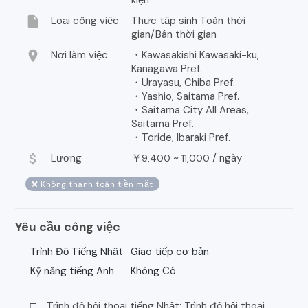
insert_drive_file
Loại công việc
Thực tập sinh Toàn thời
gian/Bán thời gian
location_on
Nơi làm việc
・Kawasakishi Kawasaki-ku,
Kanagawa Pref.
・Urayasu, Chiba Pref.
・Yashio, Saitama Pref.
・Saitama City All Areas,
Saitama Pref.
・Toride, Ibaraki Pref.
attach_money
Lương
￥
~
/
ngày
9,400
11,000
❌ Không thanh toán tiền mặt
Yêu cầu công việc
Trình Độ Tiếng Nhật
Giao tiếp cơ bản
Kỹ năng tiếng Anh
Không Có
□ Trình độ hội thoại tiếng Nhật: Trình độ hội thoại