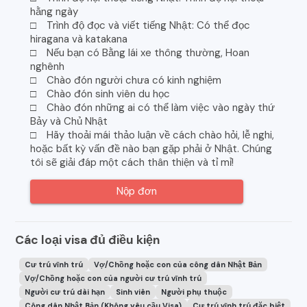
hằng ngày
□ Trình độ đọc và viết tiếng Nhật: Có thể đọc
hiragana và katakana
□ Nếu bạn có Bằng lái xe thông thường, Hoan
nghênh
□ Chào đón người chưa có kinh nghiệm
□ Chào đón sinh viên du học
□ Chào đón những ai có thể làm việc vào ngày thứ
Bảy và Chủ Nhật
□ Hãy thoải mái thảo luận về cách chào hỏi, lễ nghi,
hoặc bất kỳ vấn đề nào bạn gặp phải ở Nhật. Chúng
tôi sẽ giải đáp một cách thân thiện và tỉ mỉ!
Nộp đơn
Các loại visa đủ điều kiện
Cư trú vĩnh trú
Vợ/Chồng hoặc con của công dân Nhật Bản
Vợ/Chồng hoặc con của người cư trú vĩnh trú
Người cư trú dài hạn
Sinh viên
Người phụ thuộc
Công dân Nhật Bản (Không yêu cầu Visa)
Cư trú vĩnh trú đặc biệt