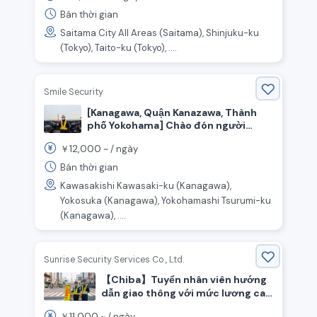
Bán thời gian
Saitama City All Areas (Saitama), Shinjuku-ku
(Tokyo), Taito-ku (Tokyo), ....
Smile Security
[Kanagawa, Quận Kanazawa, Thành
phố Yokohama] Chào đón người
chưa có kinh nghiệm! Tuyển dụng
12,000
￥
~ /
ngày
nhân viên bảo vệ hướng dẫn giao
thông.
Bán thời gian
Kawasakishi Kawasaki-ku (Kanagawa),
Yokosuka (Kanagawa), Yokohamashi Tsurumi-ku
(Kanagawa), ....
Sunrise Security Services Co., Ltd.
【Chiba】Tuyển nhân viên hướng
dẫn giao thông với mức lương cao
12,000 yên/ngày⭐️!
11,000
￥
~ /
ngày