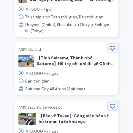
khi nhập công tối đa 200,000 yên! Công
1,500
￥
~ /
giờ
việc bảo vệ!
Thực tập sinh Toàn thời gian/Bán thời gian
Urayasu (Chiba), Shinjuku-ku (Tokyo), Shibuya-
ku (Tokyo), ....
ASKY Co., Ltd.
【Tỉnh Saitama, Thành phố
Saitama】Hỗ trợ chi phí đi lại! Có thể
thanh toán hàng ngày! Tuyển dụng
10,000
￥
~ /
ngày
nhân viên an ninh hướng dẫn giao
thông
Bán thời gian
Saitama City All Areas (Saitama)
AMS security services co.
【Bảo vệ Tokyo】Công việc bảo vệ
hỗ trợ an toàn khu vực
10,000
￥
~ /
ngày