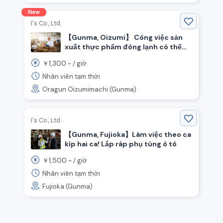
New
I's Co., Ltd.
【Gunma, Oizumi】 Công việc sản
xuất thực phẩm đông lạnh có thể
chọn ca làm việc ban ngày hoặc ban
1,300
￥
~ /
giờ
đêm♪
Nhân viên tạm thời
Oragun Oizumimachi (Gunma)
I's Co., Ltd.
【Gunma, Fujioka】Làm việc theo ca
kíp hai ca! Lắp ráp phụ tùng ô tô
1,500
￥
~ /
giờ
Nhân viên tạm thời
Fujioka (Gunma)