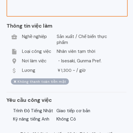
Thông tin việc làm
business_center
Nghề nghiệp
Sản xuất / Chế biến thực
phẩm
insert_drive_file
Loại công việc
Nhân viên tạm thời
location_on
Nơi làm việc
・Isesaki, Gunma Pref.
attach_money
Lương
￥
~ /
giờ
1,300
❌ Không thanh toán tiền mặt
Yêu cầu công việc
Trình Độ Tiếng Nhật
Giao tiếp cơ bản
Kỹ năng tiếng Anh
Không Có