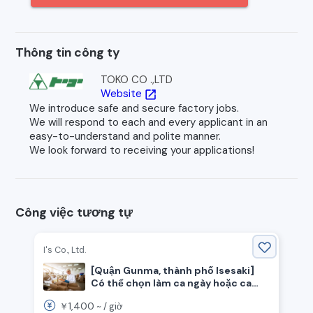
Thông tin công ty
TOKO CO .,LTD
Website
open_in_new
We introduce safe and secure factory jobs.
We will respond to each and every applicant in an
easy-to-understand and polite manner.
We look forward to receiving your applications!
Công việc tương tự
I's Co., Ltd.
[Quận Gunma, thành phố Isesaki]
Có thể chọn làm ca ngày hoặc ca
đêm! Không cần tiếng Nhật khó!
1,400
￥
~ /
giờ
Tuyển dụng nhân viên sản xuất dây