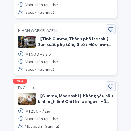
chuyền thịt!
Nhân viên tạm thời
Isesaki (Gunma)
NIHON WORK PLACE Inc.
【Tỉnh Gunma, Thành phố Isesaki】
Sản xuất phụ tùng ô tô / Mức lương
theo giờ 1500 yên / Ca xoay
1,500
￥
~ /
giờ
Nhân viên tạm thời
Isesaki (Gunma)
New
I's Co., Ltd.
【Gunma, Maebashi】Không yêu cầu
kinh nghiệm! Chỉ làm ca ngày!! Hỗ
trợ sản xuất tại nhà máy thực phẩm
1,250
￥
~ /
giờ
sản phẩm mơ
Nhân viên tạm thời
Maebashi (Gunma)