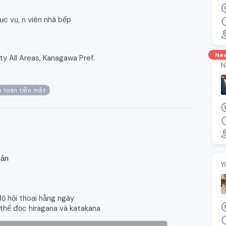
ục vụ, n viên nhà bếp
Ne
y All Areas, Kanagawa Pref.
N
 toán tiền mặt
bản
Y
độ hội thoại hằng ngày
 thể đọc hiragana và katakana