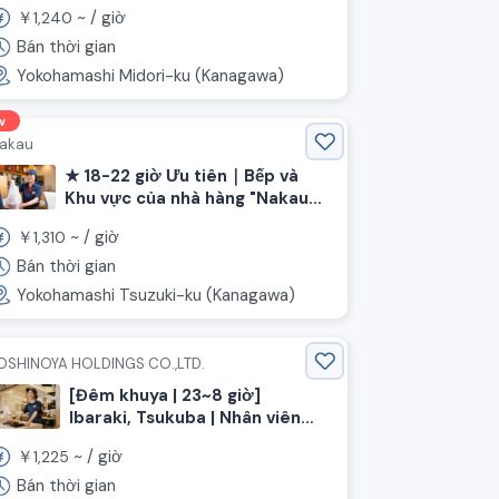
phố Yokohama, tỉnh Kanagawa,
￥
~ /
giờ
1,240
ga Tokaiichiba》
Bán thời gian
Yokohamashi Midori-ku (Kanagawa)
w
akau
★ 18-22 giờ Ưu tiên｜Bếp và
Khu vực của nhà hàng "Nakau"
《Quận Tsuzuki, Thành phố
￥
~ /
giờ
1,310
Yokohama, Tỉnh Kanagawa, Ga
Trung tâm Nam》
Bán thời gian
Yokohamashi Tsuzuki-ku (Kanagawa)
OSHINOYA HOLDINGS CO.,LTD.
[Đêm khuya | 23~8 giờ]
Ibaraki, Tsukuba | Nhân viên
làm thêm tại cửa hàng gyudon
￥
~ /
giờ
1,225
“Yoshinoya”
Bán thời gian