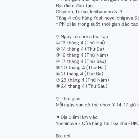
Địa điểm đào tạo
Chiyoda, Tokyo, Ichibancho 3-3
Tầng 4 cửa hàng Yoshinoya Ichigaya S
* Phí đi lại trong suốt thời gian đào t
▽ Ngày tổ chức đào tạo
① 13 tháng 4 (Thứ Hai)
② 14 tháng 4 (Thứ Ba)
③ 16 tháng 4 (Thứ Năm)
④ 17 tháng 4 (Thứ Sáu)
⑤ 20 tháng 4 (Thứ Hai)
⑥ 21 tháng 4 (Thứ Ba)
⑦ 23 tháng 4 (Thứ Năm)
⑧ 24 tháng 4 (Thứ Sáu)
▽ Thời gian
Mỗi ngày bạn có thể chọn ① 14-17 giờ 
▼Địa điểm làm việc
Yoshinoya - Cửa hàng tại Tòa nhà FUKO
Địa chỉ