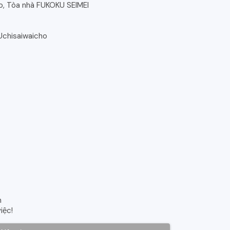
o, Tòa nhà FUKOKU SEIMEI
 Uchisaiwaicho
h
iệc!