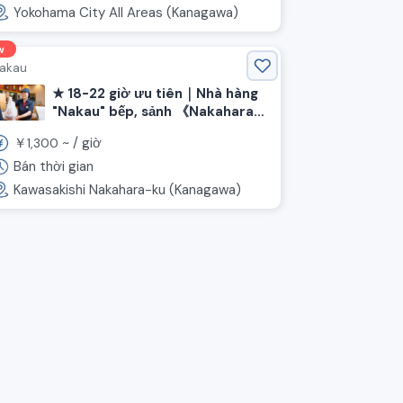
Yokohama City All Areas (Kanagawa)
w
akau
★ 18-22 giờ ưu tiên｜Nhà hàng
"Nakau" bếp, sảnh 《Nakahara-
ku, Kawasaki-shi, Kanagawa-
￥
~ /
giờ
1,300
ken, ga Musashi-Nakahara》
Bán thời gian
Kawasakishi Nakahara-ku (Kanagawa)