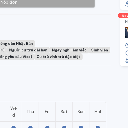
Nộp đơn
Ne
N
công dân Nhật Bản
trú
Người cư trú dài hạn
Ngày nghỉ làm việc
Sinh viên
ông yêu cầu Visa)
Cư trú vĩnh trú đặc biệt
We
e
Thu
Fri
Sat
Sun
Hol
d