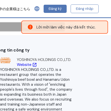
language
Đăng ký
Đăng nhập
中の企業様はこちら
Nộp đơn
Lời mời làm việc này đã kết thúc.
ng tin công ty
YOSHINOYA HOLDINGS CO.,LTD.
Website
open_in_new
YOSHINOYA HOLDINGS CO.,LTD. is a
restaurant group that operates the
Yoshinoya beef bowl and Hanamaru Udon
restaurants. With a vision of "enriching
people's lives through food", the company
is expanding its business both in Japan
and overseas. We also focus on recruiting
and training non-Japanese staff and
creating a safe working environment