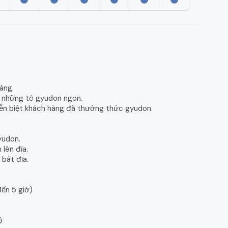
àng.
 những tô gyudon ngon.
tiễn biệt khách hàng đã thưởng thức gyudon.
yudon.
 lên đĩa.
bát đĩa.
đến 5 giờ)
ộ