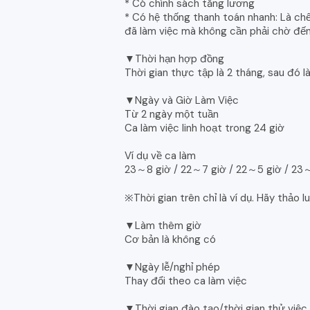
* Có chính sách tăng lương
* Có hệ thống thanh toán nhanh: Là c
đã làm việc mà không cần phải chờ đến
▼Thời hạn hợp đồng
Thời gian thực tập là 2 tháng, sau đó 
▼Ngày và Giờ Làm Việc
Từ 2 ngày một tuần
Ca làm việc linh hoạt trong 24 giờ
Ví dụ về ca làm
23～8 giờ / 22～7 giờ / 22～5 giờ / 23～5
※Thời gian trên chỉ là ví dụ. Hãy thảo l
▼Làm thêm giờ
Cơ bản là không có
▼Ngày lễ/nghỉ phép
Thay đổi theo ca làm việc
▼Thời gian đào tạo/thời gian thử việc