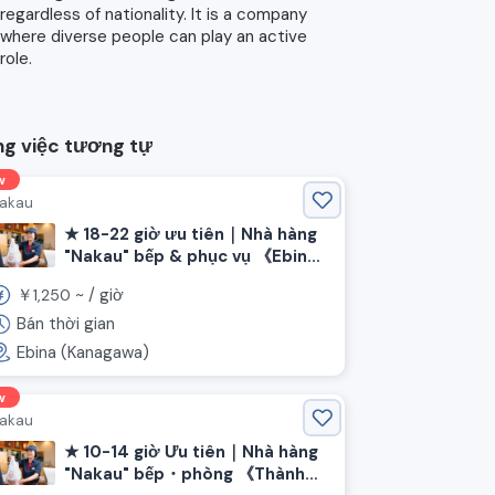
regardless of nationality. It is a company
where diverse people can play an active
role.
g việc tương tự
w
akau
★ 18-22 giờ ưu tiên｜Nhà hàng
"Nakau" bếp & phục vụ 《Ebina,
tỉnh Kanagawa, ga Atsugi》
￥
~ /
giờ
1,250
Bán thời gian
Ebina (Kanagawa)
w
akau
★ 10-14 giờ Ưu tiên｜Nhà hàng
"Nakau" bếp・phòng 《Thành