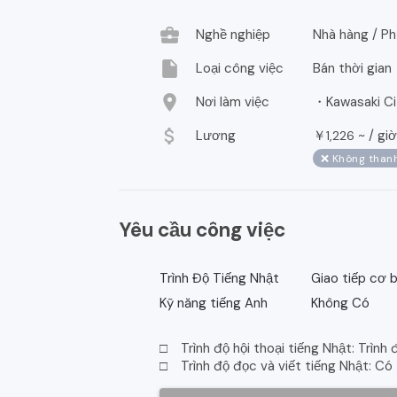
business_center
Nghề nghiệp
Nhà hàng / Ph
insert_drive_file
Loại công việc
Bán thời gian
location_on
Nơi làm việc
・Kawasaki Cit
attach_money
Lương
￥
~ /
giờ
1,226
❌ Không thanh
Yêu cầu công việc
Trình Độ Tiếng Nhật
Giao tiếp cơ 
Kỹ năng tiếng Anh
Không Có
□ Trình độ hội thoại tiếng Nhật: Trình 
□ Trình độ đọc và viết tiếng Nhật: Có