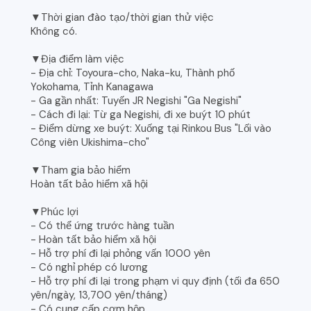
▼Thời gian đào tạo/thời gian thử việc
Không có.
▼Địa điểm làm việc
- Địa chỉ: Toyoura-cho, Naka-ku, Thành phố
Yokohama, Tỉnh Kanagawa
- Ga gần nhất: Tuyến JR Negishi "Ga Negishi"
- Cách đi lại: Từ ga Negishi, đi xe buýt 10 phút
- Điểm dừng xe buýt: Xuống tại Rinkou Bus "Lối vào
Công viên Ukishima-cho"
▼Tham gia bảo hiểm
Hoàn tất bảo hiểm xã hội
▼Phúc lợi
- Có thể ứng trước hàng tuần
- Hoàn tất bảo hiểm xã hội
- Hỗ trợ phí đi lại phỏng vấn 1000 yên
- Có nghỉ phép có lương
- Hỗ trợ phí đi lại trong phạm vi quy định (tối đa 650
yên/ngày, 13,700 yên/tháng)
- Có cung cấp cơm hộp