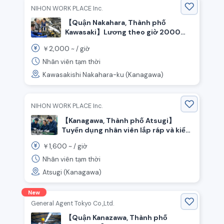
NIHON WORK PLACE Inc.
【Quận Nakahara, Thành phố
Kawasaki】Lương theo giờ 2000
yên! Hỗ trợ tiền thưởng nhập công
2,000
￥
~ /
giờ
350,000 yên trong thời gian giới
hạn! / Sản xuất thân xe tải, lắp ráp,
Nhân viên tạm thời
lắp đặt phụ tùng bên trong cabin lái
Kawasakishi Nakahara-ku (Kanagawa)
xe, lắp đặt phụ tùng vào khung xe
NIHON WORK PLACE Inc.
【Kanagawa, Thành phố Atsugi】
Tuyển dụng nhân viên lắp ráp và kiểm
tra linh kiện máy in với mức lương
1,600
￥
~ /
giờ
cao ⚙️
Nhân viên tạm thời
Atsugi (Kanagawa)
New
General Agent Tokyo Co.,Ltd.
【Quận Kanazawa, Thành phố