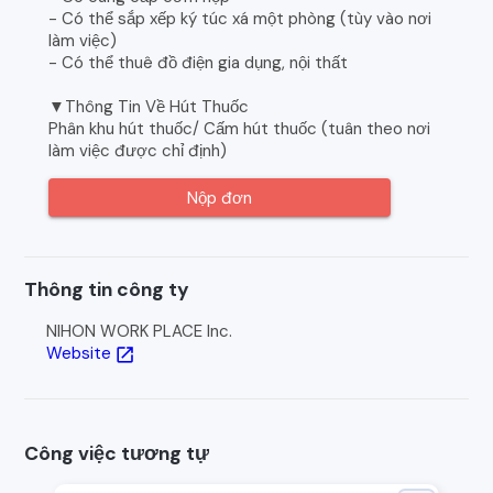
- Có thể sắp xếp ký túc xá một phòng (tùy vào nơi
làm việc)
- Có thể thuê đồ điện gia dụng, nội thất
▼Thông Tin Về Hút Thuốc
Phân khu hút thuốc/ Cấm hút thuốc (tuân theo nơi
làm việc được chỉ định)
Nộp đơn
Thông tin công ty
NIHON WORK PLACE Inc.
Website
open_in_new
Công việc tương tự