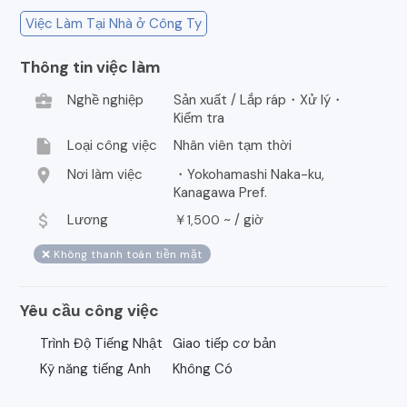
Việc Làm Tại Nhà ở Công Ty
Thông tin việc làm
business_center
Nghề nghiệp
Sản xuất / Lắp ráp・Xử lý・
Kiểm tra
insert_drive_file
Loại công việc
Nhân viên tạm thời
location_on
Nơi làm việc
・Yokohamashi Naka-ku,
Kanagawa Pref.
attach_money
Lương
￥
~ /
giờ
1,500
❌ Không thanh toán tiền mặt
Yêu cầu công việc
Trình Độ Tiếng Nhật
Giao tiếp cơ bản
Kỹ năng tiếng Anh
Không Có