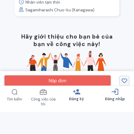
Nhân viên tạm thời
Sagamiharashi Chuo-ku (Kanagawa)
Hãy giới thiệu cho bạn bè của
bạn về công việc này!
Nộp đơn
person_add
login
Đăng ký
Đăng nhập
Tìm kiếm
Công việc của
tôi