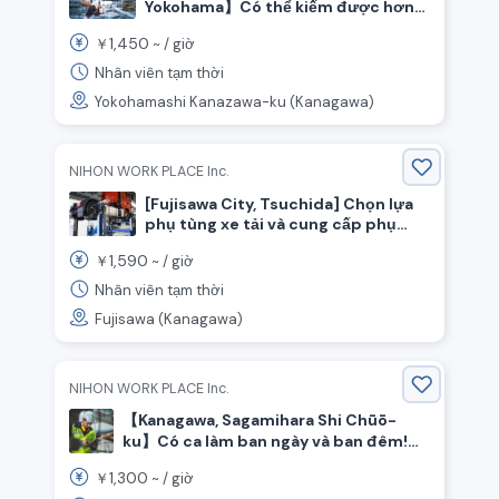
Yokohama】Có thể kiếm được hơn
300,000 yên mỗi tháng với giờ làm
1,450
￥
~ /
giờ
thêm nhiều! Nhân viên ép, lắp ráp,
sơn ◎◎
Nhân viên tạm thời
Yokohamashi Kanazawa-ku (Kanagawa)
NIHON WORK PLACE Inc.
[Fujisawa City, Tsuchida] Chọn lựa
phụ tùng xe tải và cung cấp phụ
tùng bằng xe đẩy/Lương giờ 1590
1,590
￥
~ /
giờ
yên/Làm việc 2 ca/Ít làm thêm giờ.
Nhân viên tạm thời
Fujisawa (Kanagawa)
NIHON WORK PLACE Inc.
【Kanagawa, Sagamihara Shi Chūō-
ku】Có ca làm ban ngày và ban đêm!
Lắp ráp và kiểm tra các bộ phận nhỏ cỡ
1,300
￥
~ /
giờ
bàn tay/Nghỉ thứ Bảy và Chủ Nhật