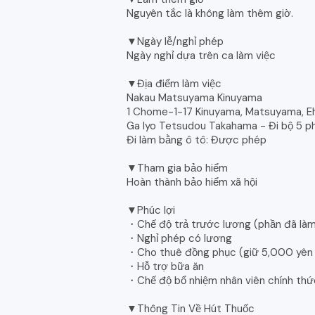
Nguyên tắc là không làm thêm giờ.
▼Ngày lễ/nghỉ phép
Ngày nghỉ dựa trên ca làm việc
▼Địa điểm làm việc
Nakau Matsuyama Kinuyama
1 Chome-1-17 Kinuyama, Matsuyama, E
Ga Iyo Tetsudou Takahama - Đi bộ 5 p
Đi làm bằng ô tô: Được phép
▼Tham gia bảo hiểm
Hoàn thành bảo hiểm xã hội
▼Phúc lợi
・Chế độ trả trước lương (phần đã làm 
・Nghỉ phép có lương
・Cho thuê đồng phục (giữ 5,000 yên / h
・Hỗ trợ bữa ăn
・Chế độ bổ nhiệm nhân viên chính thứ
▼Thông Tin Về Hút Thuốc