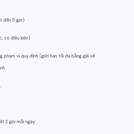
ờ đến 5 giờ)
, có điều kiện)
g phạm vi quy định (giới hạn tối đa bằng giá vé
ịnh
.
hất 2 giờ mỗi ngày