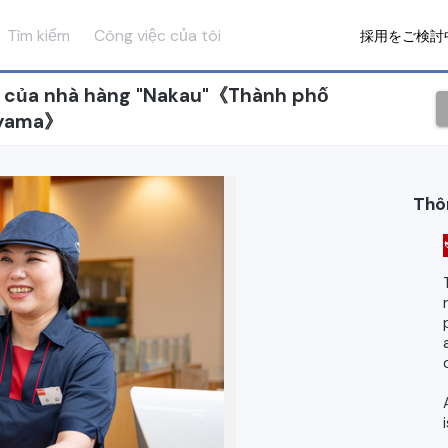
Tìm kiếm
Công việc của tôi
採用をご検討
h của nhà hàng "Nakau"《Thành phố
nuyama》
Thô