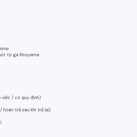
hime
hút từ ga Kinuyama
việc / có quy định)
oàn trả sau khi trả lại)
c