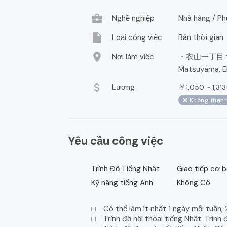
business_center
Nghề nghiệp
Nhà hàng / Ph
insert_drive_file
Loại công việc
Bán thời gian
location_on
Nơi làm việc
・衣山一丁目
Matsuyama, Eh
attach_money
Lương
￥
~
1,050
1,313
❌ Không thanh
Yêu cầu công việc
Trình Độ Tiếng Nhật
Giao tiếp cơ 
Kỹ năng tiếng Anh
Không Có
□ Có thể làm ít nhất 1 ngày mỗi tuần, 
□ Trình độ hội thoại tiếng Nhật: Trình 