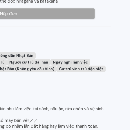
 thể đọc hiragana và katakana
Nộp đơn
công dân Nhật Bản
trú
Người cư trú dài hạn
Ngày nghỉ làm việc
hật Bản (Không yêu cầu Visa)
Cư trú vĩnh trú đặc biệt
ản như làm việc tại sảnh, nấu ăn, rửa chén và vệ sinh.
 có máy bán vé!!／／
ông có nhầm lẫn đặt hàng hay làm việc thanh toán.