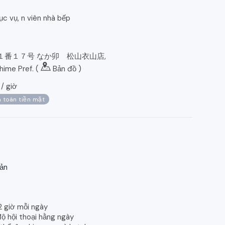
ục vụ, n viên nhà bếp
１番１７号 なか卯 松山衣山店,
ime Pref. (
Bản đồ
)
/
giờ
 toán tiền mặt
bản
2 giờ mỗi ngày
độ hội thoại hằng ngày