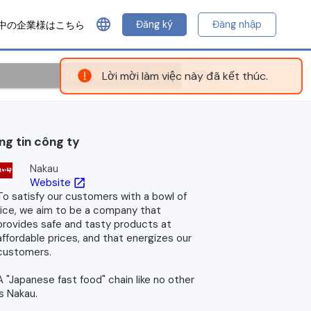
language
Đăng ký
Đăng nhập
中の企業様はこちら
Nộp đơn
Lời mời làm việc này đã kết thúc.
ng tin công ty
Nakau
Website
open_in_new
To satisfy our customers with a bowl of
rice, we aim to be a company that
provides safe and tasty products at
affordable prices, and that energizes our
customers.
A "Japanese fast food" chain like no other
is Nakau.