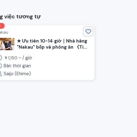
g việc tương tự
w
akau
★ Ưu tiên 10-14 giờ｜Nhà hàng
"Nakau" bếp và phòng ăn 《Tỉnh
Ehime, Thành phố Saijo, Ga Iyo-
￥
~ /
giờ
1,150
Saijo》
Bán thời gian
Saijo (Ehime)