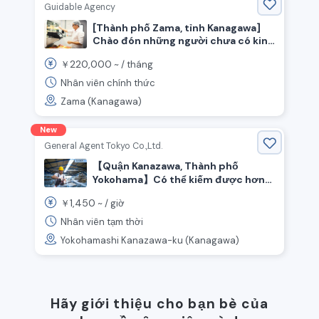
Guidable Agency
[Thành phố Zama, tỉnh Kanagawa]
Chào đón những người chưa có kinh
nghiệm! Tuyển dụng nhiều nhân viên
220,000
￥
~ /
tháng
trung tâm đóng gói thịt!
Nhân viên chính thức
Zama (Kanagawa)
New
General Agent Tokyo Co.,Ltd.
【Quận Kanazawa, Thành phố
Yokohama】Có thể kiếm được hơn
300,000 yên mỗi tháng với giờ làm
1,450
￥
~ /
giờ
thêm nhiều! Nhân viên ép, lắp ráp,
sơn ◎◎
Nhân viên tạm thời
Yokohamashi Kanazawa-ku (Kanagawa)
Hãy giới thiệu cho bạn bè của