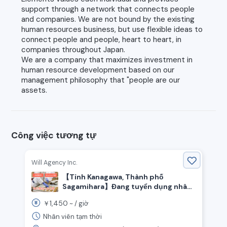
support through a network that connects people
and companies. We are not bound by the existing
human resources business, but use flexible ideas to
connect people and people, heart to heart, in
companies throughout Japan.
We are a company that maximizes investment in
human resource development based on our
management philosophy that "people are our
assets.
Công việc tương tự
Will Agency Inc.
【Tỉnh Kanagawa, Thành phố
Sagamihara】Đang tuyển dụng nhân
viên sản xuất thực phẩm! Nhân viên
1,450
￥
~ /
giờ
nước ngoài hiện đang hoạt động tích
cực!
Nhân viên tạm thời