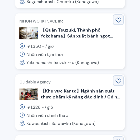
Sagamiharashi Chuo-ku (Kanagawa)
NIHON WORK PLACE Inc.
【Quận Tsuzuki, Thành phố
Yokohama】Sản xuất bánh ngọt
phương Tây (bánh ngọt, bánh flan,
1,350
￥
~ /
giờ
bánh su kem, v.v.) / Lương theo giờ
1350 yên / Chỉ làm ban ngày
Nhân viên tạm thời
Yokohamashi Tsuzuki-ku (Kanagawa)
Guidable Agency
【Khu vực Kanto】Ngành sản xuất
thực phẩm kỹ năng đặc định / Có hỗ
trợ visa! Không cần kinh nghiệm!
1,226
￥
~ /
giờ
Tuyển dụng số lượng lớn nhân viên
chế biến thực phẩm siêu thị!
Nhân viên chính thức
Kawasakishi Saiwai-ku (Kanagawa)