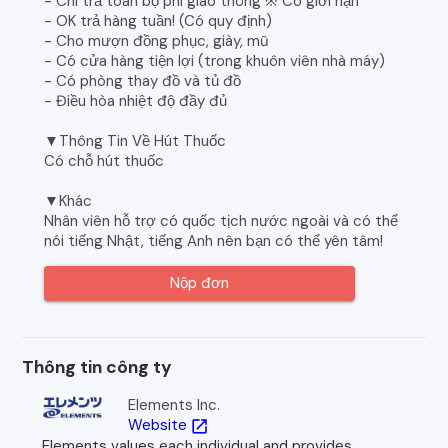
- Chi trả toàn bộ phí giao thông ※ Có giới hạn
- OK trả hàng tuần! (Có quy định)
- Cho mượn đồng phục, giày, mũ
- Có cửa hàng tiện lợi (trong khuôn viên nhà máy)
- Có phòng thay đồ và tủ đồ
- Điều hòa nhiệt độ đầy đủ
▼Thông Tin Về Hút Thuốc
Có chỗ hút thuốc
▼Khác
Nhân viên hỗ trợ có quốc tịch nước ngoài và có thể
nói tiếng Nhật, tiếng Anh nên bạn có thể yên tâm!
Nộp đơn
Thông tin công ty
Elements Inc.
Website
open_in_new
Elements values each individual and provides