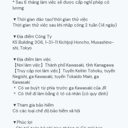
* Sau 6 tháng làm việc sẽ được cấp nghỉ phép có
lương
▼Thời gian đào tạo/thời gian thử việc
Thời gian thử việc sau khi nhập công 2 tuần (14 ngày)
▼Địa điểm Công Ty
KS Building 306, 1-31-11 Kichijoji Honcho, Musashino-
shi, Tokyo
▼Địa điểm làm việc
【Nơi làm việc】Thành phố Kawasaki, tỉnh Kanagawa
【Truy cập nơi làm việc】Tuyến Keihin Tohoku, tuyến
Negishi, ga Kawasaki, tuyến Tokaido Main, ga
Kawasaki
＊ Có xe buýt từ phía trước ga Kawasaki của JR
＊ Có thể đi làm bằng ô tô cá nhân (có quy định)
▼Tham gia bảo hiểm
Có các loại chế độ bảo hiểm xã hội
▼Phúc lợi