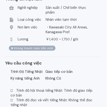
business_center
Nghề nghiệp
Sản xuất / Chế biến thực
phẩm
insert_drive_file
Loại công việc
Nhân viên tạm thời
location_on
Nơi làm việc
・Kawasaki City All Areas,
Kanagawa Pref.
attach_money
Lương
￥
~
/
giờ
1,400
1,750
❌ Không thanh toán tiền mặt
Yêu cầu công việc
Trình Độ Tiếng Nhật
Giao tiếp cơ bản
Kỹ năng tiếng Anh
Không Có
□ Trình độ hội thoại tiếng Nhật: Trình độ giao tiếp
cơ bản
□ Trình độ đọc và viết tiếng Nhật: Không thể đọc
tiếng nhật