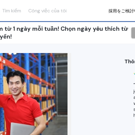
Tìm kiếm
Công việc của tôi
採用をご検討
từ 1 ngày mỗi tuần! Chọn ngày yêu thích từ
yển!
Thô