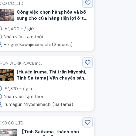
OKO CO .,LTD
Công việc chọn hàng hóa và bổ
sung cho cửa hàng tiện lợi ở thị
trấn Kawajima, quận Hiki, tỉnh
￥
~ /
giờ
1,400
Saitama
Nhân viên tạm thời
Hikigun Kawajimamachi (Saitama)
IHON WORK PLACE Inc.
[Huyện Iruma, Thị trấn Miyoshi,
Tỉnh Saitama] Vận chuyển sản
phẩm đóng gói/vật liệu, Lương
￥
~ /
giờ
1,370
theo giờ 1370 yên, Ca ngày
Nhân viên tạm thời
Irumagun Miyoshimachi (Saitama)
OKO CO .,LTD
【Tỉnh Saitama, thành phố