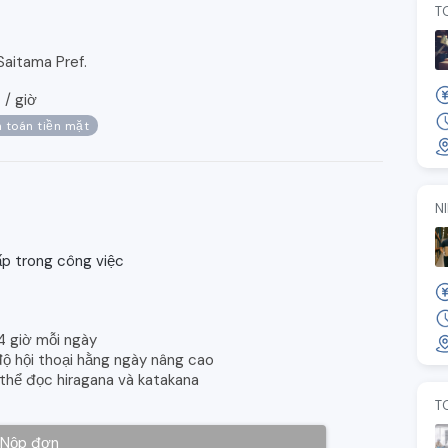
T
aitama Pref.
/
giờ
0
 toán tiền mặt
N
p trong công việc
4 giờ mỗi ngày
 độ hội thoại hằng ngày nâng cao
 thể đọc hiragana và katakana
T
Nộp đơn