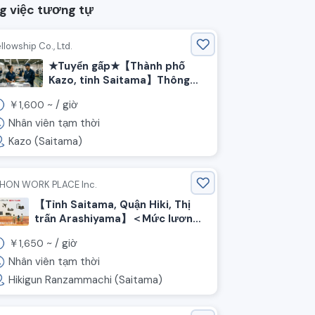
g việc tương tự
llowship Co., Ltd.
★Tuyển gấp★【Thành phố
Kazo, tỉnh Saitama】Thông
dịch viên + nhân viên làm việc
￥
~ /
giờ
1,600
nhẹ tại nhà máy thẻ bài nổi
tiếng
Nhân viên tạm thời
Kazo (Saitama)
IHON WORK PLACE Inc.
【Tỉnh Saitama, Quận Hiki, Thị
trấn Arashiyama】＜Mức lương
giờ đặc biệt tái xuất!＞Sản xuất
￥
~ /
giờ
1,650
đồ uống/Lương giờ 1650 yên/Ca
kíp交替制
Nhân viên tạm thời
Hikigun Ranzammachi (Saitama)