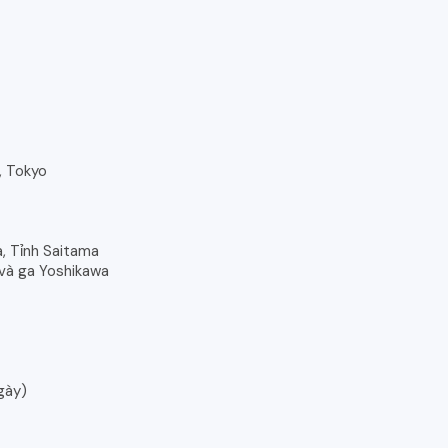
y, Tokyo
a, Tỉnh Saitama
 và ga Yoshikawa
ngày)