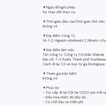
▼Ngày lễ/nghỉ phép
Sự thay đổi theo ca
▼Thời gian đào tạo/thời gian thử việc
không có
▼Địa điểm Công Ty
14-1-2, Higashi-shinbashi 2, Minato cit
▼Địa điểm làm việc
Tên công ty: Công ty Cổ phần Wakrak
Địa chỉ: 7-3 Asahi, Thành phố Yoshikaw
Cách đi lại: Có xe bus từ ga Koshigaya
▼Tham gia bảo hiểm
không có
▼Phúc lợi
- Trợ cấp đi lại (tối đa 1,000 yen mỗi 
- Điều hòa nhiệt độ đầy đủ
- Có chỗ đậu xe miễn phí