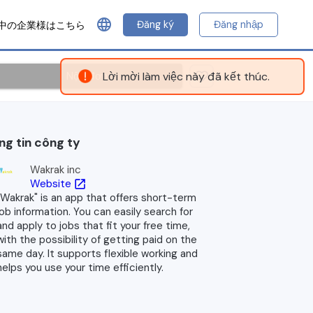
language
Đăng ký
Đăng nhập
中の企業様はこちら
Nộp đơn
Lời mời làm việc này đã kết thúc.
ng tin công ty
Wakrak inc
Website
open_in_new
"Wakrak" is an app that offers short-term
job information. You can easily search for
and apply to jobs that fit your free time,
with the possibility of getting paid on the
same day. It supports flexible working and
helps you use your time efficiently.