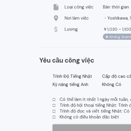
insert_drive_file
Loại công việc
Bán thời gian
location_on
Nơi làm việc
・Yoshikawa, S
attach_money
Lương
￥
~
1,030
1,10
❌ Không thanh
Yêu cầu công việc
Trình Độ Tiếng Nhật
Cấp độ cao cấ
Kỹ năng tiếng Anh
Không Có
□ Có thể làm ít nhất 1 ngày mỗi tuần, 
□ Trình độ hội thoại tiếng Nhật: Trình
□ Trình độ đọc và viết tiếng Nhật: Có
□ Không có điều khoản đặc biệt