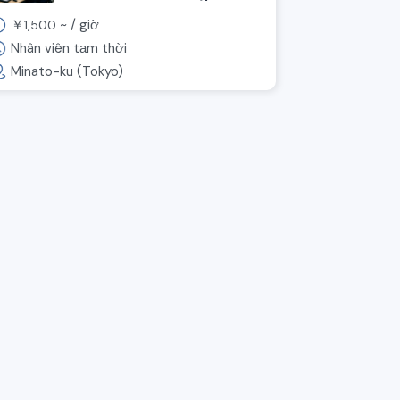
liệu
￥
~ /
giờ
1,500
Nhân viên tạm thời
Minato-ku (Tokyo)