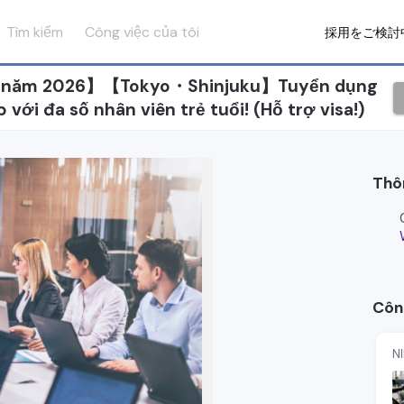
Tìm kiếm
Công việc của tôi
採用をご検討
iệp năm 2026】【Tokyo・Shinjuku】Tuyển dụng
 với đa số nhân viên trẻ tuổi! (Hỗ trợ visa!)
Thô
Côn
N