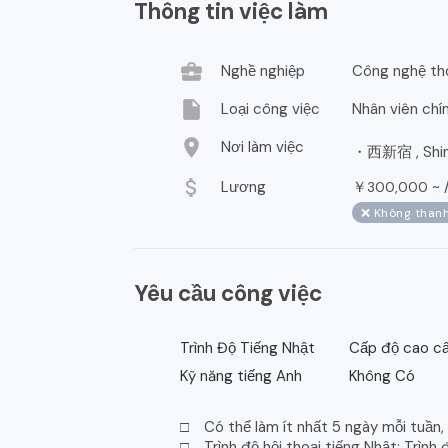
Thông tin việc làm
business_center
Nghề nghiệp
Công nghệ th
insert_drive_file
Loại công việc
Nhân viên chí
location_on
Nơi làm việc
・西新宿 , Shinj
attach_money
Lương
￥
~ 
300,000
❌ Không thanh
Yêu cầu công việc
Trình Độ Tiếng Nhật
Cấp độ cao cấ
Kỹ năng tiếng Anh
Không Có
□ Có thể làm ít nhất 5 ngày mỗi tuần,
□ Trình độ hội thoại tiếng Nhật: Trình