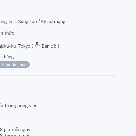
ông tin・Sáng tạo / Kỹ sư mạng
nh thức
uku-ku, Tokyo (
Bản đồ
)
/
tháng
 toán tiền mặt
p trong công việc
 8 giờ mỗi ngày
 độ thương mại