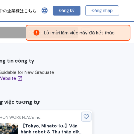
language
Đăng ký
Đăng nhập
中の企業様はこちら
Nộp đơn
Lời mời làm việc này đã kết thúc.
ng tin công ty
Guidable for New Graduate
Website
open_in_new
g việc tương tự
IHON WORK PLACE Inc.
【Tokyo, Minato-ku】Vận
hành robot & Thu thập dữ