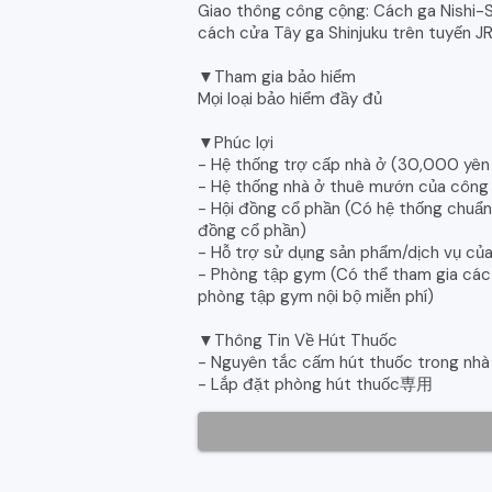
Giao thông công cộng: Cách ga Nishi-S
cách cửa Tây ga Shinjuku trên tuyến JR
▼Tham gia bảo hiểm
Mọi loại bảo hiểm đầy đủ
▼Phúc lợi
- Hệ thống trợ cấp nhà ở (30,000 yê
- Hệ thống nhà ở thuê mướn của công
- Hội đồng cổ phần (Có hệ thống chuẩ
đồng cổ phần)
- Hỗ trợ sử dụng sản phẩm/dịch vụ củ
- Phòng tập gym (Có thể tham gia các l
phòng tập gym nội bộ miễn phí)
▼Thông Tin Về Hút Thuốc
- Nguyên tắc cấm hút thuốc trong nhà
- Lắp đặt phòng hút thuốc専用