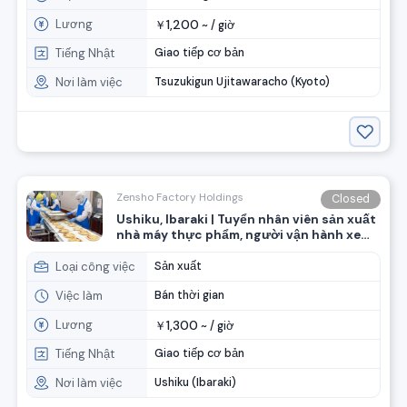
Lương
1,200
￥
~ /
giờ
Tiếng Nhật
Giao tiếp cơ bản
Nơi làm việc
Tsuzukigun Ujitawaracho (Kyoto)
Zensho Factory Holdings
Closed
Ushiku, Ibaraki | Tuyển nhân viên sản xuất
nhà máy thực phẩm, người vận hành xe
nâng (Nhóm Zensho)
Loại công việc
Sản xuất
Việc làm
Bán thời gian
Lương
1,300
￥
~ /
giờ
Tiếng Nhật
Giao tiếp cơ bản
Nơi làm việc
Ushiku (Ibaraki)