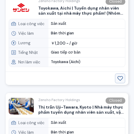
Zensho Factory Holdings
Closed
Toyokawa, Aichi | Tuyển dụng nhân viên
sản xuất tại nhà máy thực phẩm! (Nhóm
Zensho)
Loại công việc
Sản xuất
Việc làm
Bán thời gian
Lương
1,200
￥
~ /
giờ
Tiếng Nhật
Giao tiếp cơ bản
Nơi làm việc
Toyokawa (Aichi)
Zensho Factory Holdings
Closed
Thị trấn Uji-Tawara, Kyoto | Nhà máy thực
phẩm tuyển dụng nhân viên sản xuất, vận
hành xe nâng (Nhóm Zensho)
Loại công việc
Sản xuất
Việc làm
Bán thời gian