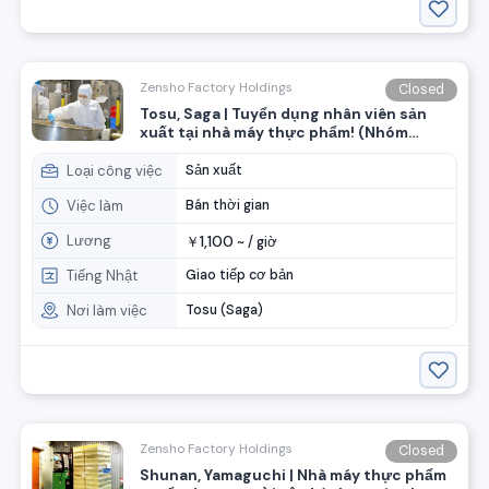
Zensho Factory Holdings
Closed
Tosu, Saga | Tuyển dụng nhân viên sản
xuất tại nhà máy thực phẩm! (Nhóm
ZenSho)
Loại công việc
Sản xuất
Việc làm
Bán thời gian
Lương
1,100
￥
~ /
giờ
Tiếng Nhật
Giao tiếp cơ bản
Nơi làm việc
Tosu (Saga)
Zensho Factory Holdings
Closed
Shunan, Yamaguchi | Nhà máy thực phẩm