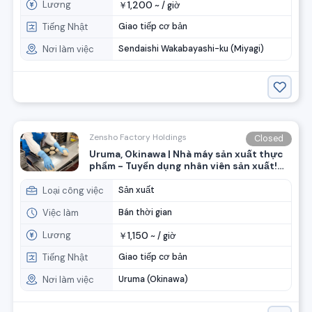
Lương
1,200
￥
~ /
giờ
Tiếng Nhật
Giao tiếp cơ bản
Nơi làm việc
Sendaishi Wakabayashi-ku (Miyagi)
Zensho Factory Holdings
Closed
Uruma, Okinawa | Nhà máy sản xuất thực
phẩm - Tuyển dụng nhân viên sản xuất!
(Nhóm Zensho)
Loại công việc
Sản xuất
Việc làm
Bán thời gian
Lương
1,150
￥
~ /
giờ
Tiếng Nhật
Giao tiếp cơ bản
Nơi làm việc
Uruma (Okinawa)