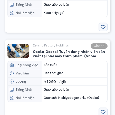
Tiếng Nhật
Giao tiếp cơ bản
Nơi làm việc
Kasai (Hyogo)
Zensho Factory Holdings
Closed
Osaka, Osaka | Tuyển dụng nhân viên sản
xuất tại nhà máy thực phẩm! (Nhóm
ZenSho)
Loại công việc
Sản xuất
Việc làm
Bán thời gian
Lương
1,250
￥
~ /
giờ
Tiếng Nhật
Giao tiếp cơ bản
Nơi làm việc
Osakashi Nishiyodogawa-ku (Osaka)