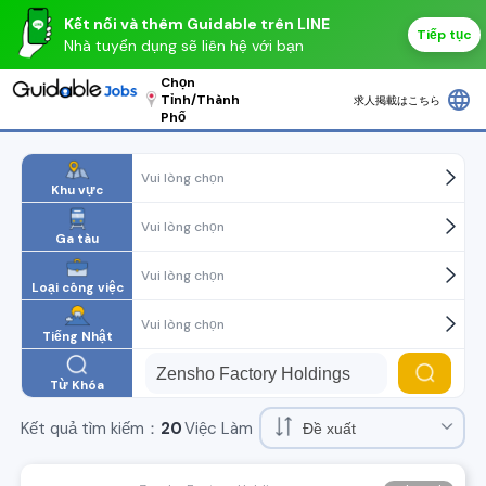
Kết nối và thêm Guidable trên LINE
Tiếp tục
Nhà tuyển dụng sẽ liên hệ với bạn
Chọn
language
Tỉnh/Thành
求人掲載はこちら
Phố
Vui lòng chọn
Khu vực
Vui lòng chọn
Ga tàu
Vui lòng chọn
Loại công việc
Vui lòng chọn
Tiếng Nhật
Từ Khóa
Kết quả tìm kiếm：
20
Việc Làm