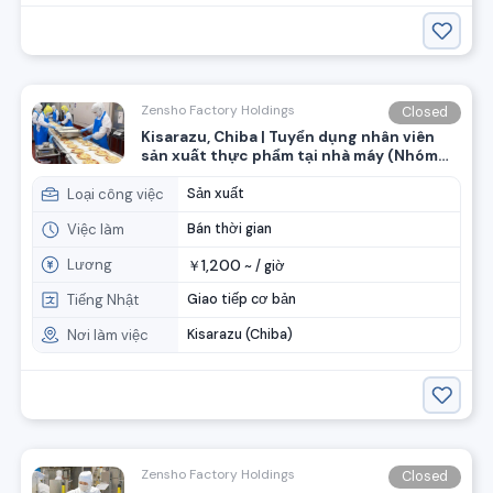
Zensho Factory Holdings
Closed
Kisarazu, Chiba | Tuyển dụng nhân viên
sản xuất thực phẩm tại nhà máy (Nhóm
ZenSho)
Loại công việc
Sản xuất
Việc làm
Bán thời gian
Lương
1,200
￥
~ /
giờ
Tiếng Nhật
Giao tiếp cơ bản
Nơi làm việc
Kisarazu (Chiba)
Zensho Factory Holdings
Closed