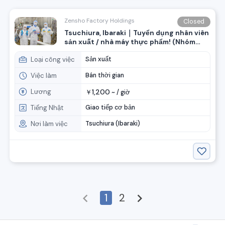
Zensho Factory Holdings
Closed
Tsuchiura, Ibaraki｜Tuyển dụng nhân viên
sản xuất / nhà máy thực phẩm! (Nhóm
ZenSho)
Loại công việc
Sản xuất
Việc làm
Bán thời gian
Lương
1,200
￥
~ /
giờ
Tiếng Nhật
Giao tiếp cơ bản
Nơi làm việc
Tsuchiura (Ibaraki)
chevron_left
1
2
chevron_right