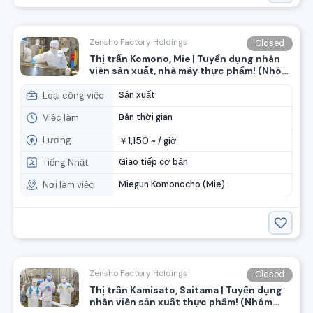
Zensho Factory Holdings
Closed
Thị trấn Komono, Mie | Tuyển dụng nhân
viên sản xuất, nhà máy thực phẩm! (Nhóm
Zensho)
Loại công việc
Sản xuất
Việc làm
Bán thời gian
Lương
1,150
￥
~ /
giờ
Tiếng Nhật
Giao tiếp cơ bản
Nơi làm việc
Miegun Komonocho (Mie)
Zensho Factory Holdings
Closed
Thị trấn Kamisato, Saitama | Tuyển dụng
nhân viên sản xuất thực phẩm! (Nhóm