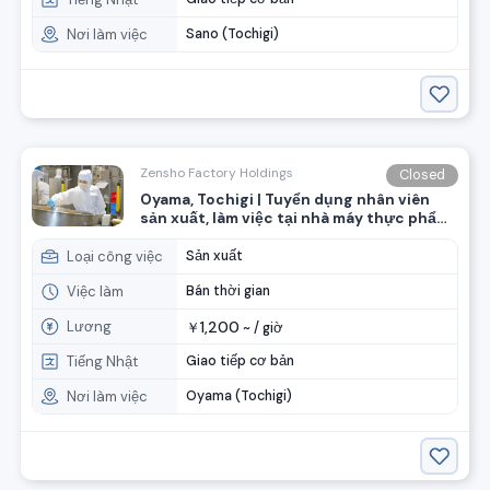
Nơi làm việc
Sano (Tochigi)
Zensho Factory Holdings
Closed
Oyama, Tochigi | Tuyển dụng nhân viên
sản xuất, làm việc tại nhà máy thực phẩm!
(Nhóm Zensho)
Loại công việc
Sản xuất
Việc làm
Bán thời gian
Lương
1,200
￥
~ /
giờ
Tiếng Nhật
Giao tiếp cơ bản
Nơi làm việc
Oyama (Tochigi)