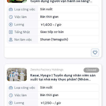
tuyển dụng người vận hành xe nâng!
(Nhóm ZenSho)
Loại công việc
Sản xuất
Việc làm
Bán thời gian
Lương
1,400
￥
~ /
giờ
Tiếng Nhật
Giao tiếp cơ bản
Nơi làm việc
Shunan (Yamaguchi)
Zensho Factory Holdings
Closed
Kasai, Hyogo | Tuyển dụng nhân viên sản
xuất tại nhà máy thực phẩm! (Nhóm
Zensho)
Loại công việc
Sản xuất
Việc làm
Bán thời gian
Lương
1,250
￥
~ /
giờ