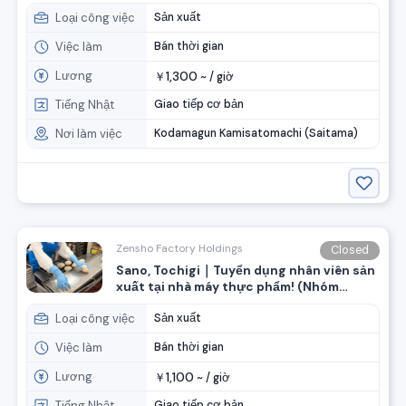
Zencho)
Loại công việc
Sản xuất
Việc làm
Bán thời gian
Lương
1,300
￥
~ /
giờ
Tiếng Nhật
Giao tiếp cơ bản
Nơi làm việc
Kodamagun Kamisatomachi (Saitama)
Zensho Factory Holdings
Closed
Sano, Tochigi｜Tuyển dụng nhân viên sản
xuất tại nhà máy thực phẩm! (Nhóm
ZenSho)
Loại công việc
Sản xuất
Việc làm
Bán thời gian
Lương
1,100
￥
~ /
giờ
Tiếng Nhật
Giao tiếp cơ bản