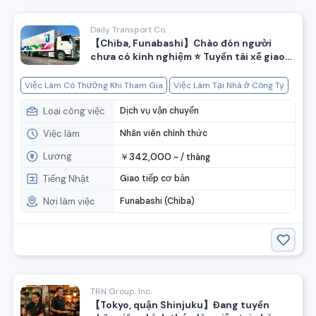
Daily Transport Co.
【Chiba, Funabashi】Chào đón người
chưa có kinh nghiệm ⭐️ Tuyển tài xế giao
hàng cho cửa hàng tiện lợi với thu nhập
cao
Việc Làm Có Thưởng Khi Tham Gia
Việc Làm Tại Nhà ở Công Ty
Loại công việc
Dịch vụ vận chuyển
Việc làm
Nhân viên chính thức
Lương
342,000
￥
~ /
tháng
Tiếng Nhật
Giao tiếp cơ bản
Nơi làm việc
Funabashi (Chiba)
TRN Group, Inc.
【Tokyo, quận Shinjuku】Đang tuyển