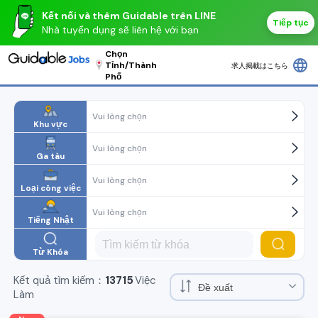
Kết nối và thêm Guidable trên LINE
Tiếp tục
Nhà tuyển dụng sẽ liên hệ với bạn
Chọn
language
Tỉnh/Thành
求人掲載はこちら
Phố
Vui lòng chọn
Khu vực
Vui lòng chọn
Ga tàu
Vui lòng chọn
Loại công việc
Vui lòng chọn
Tiếng Nhật
Từ Khóa
Kết quả tìm kiếm：
13715
Việc
Làm