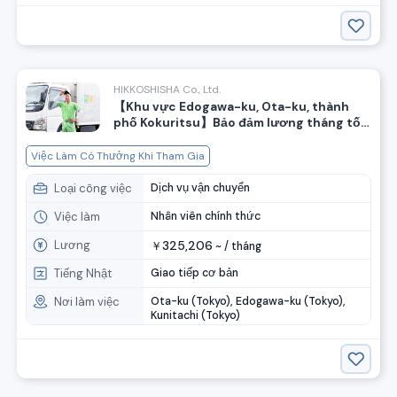
HIKKOSHISHA Co., Ltd.
【Khu vực Edogawa-ku, Ota-ku, thành
phố Kokuritsu】Bảo đảm lương tháng tối
đa 37 vạn yên! Có tiền thưởng chào mừng
khi nhập công ty! Tuyển dụng nhân viên
Việc Làm Có Thưởng Khi Tham Gia
hỗ trợ chuyển nhà.
Loại công việc
Dịch vụ vận chuyển
Việc làm
Nhân viên chính thức
Lương
325,206
￥
~ /
tháng
Tiếng Nhật
Giao tiếp cơ bản
Nơi làm việc
Ota-ku (Tokyo), Edogawa-ku (Tokyo),
Kunitachi (Tokyo)