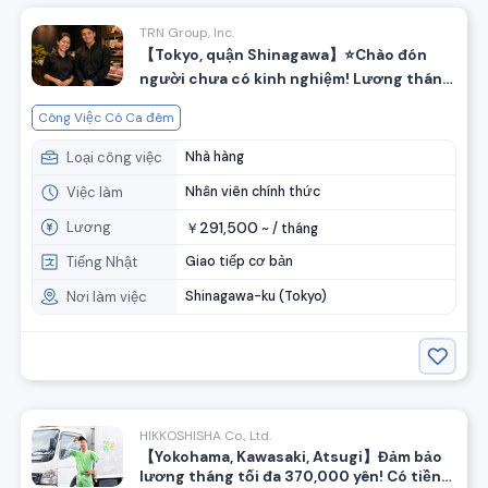
TRN Group, Inc.
【Tokyo, quận Shinagawa】⭐️Chào đón
người chưa có kinh nghiệm! Lương tháng
từ 290,000 yên! ⭐️ Tuyển đầu bếp cho nhà
Công Việc Có Ca đêm
hàng chuyên món thịt bò đen Nhật Bản
Loại công việc
Nhà hàng
Việc làm
Nhân viên chính thức
Lương
291,500
￥
~ /
tháng
Tiếng Nhật
Giao tiếp cơ bản
Nơi làm việc
Shinagawa-ku (Tokyo)
HIKKOSHISHA Co., Ltd.
【Yokohama, Kawasaki, Atsugi】Đảm bảo
lương tháng tối đa 370,000 yên! Có tiền