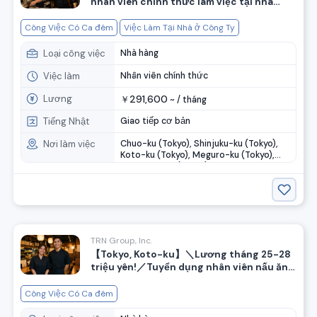
nhân viên chính thức làm việc tại nhà
hàng! Có ca đêm◎
Công Việc Có Ca đêm
Việc Làm Tại Nhà ở Công Ty
Loại công việc
Nhà hàng
Việc làm
Nhân viên chính thức
Lương
291,600
￥
~ /
tháng
Tiếng Nhật
Giao tiếp cơ bản
Nơi làm việc
Chuo-ku (Tokyo), Shinjuku-ku (Tokyo),
Koto-ku (Tokyo), Meguro-ku (Tokyo),
Setagaya-ku (Tokyo), ....
TRN Group, Inc.
【Tokyo, Koto-ku】＼Lương tháng 25-28
triệu yên!／Tuyển dụng nhân viên nấu ăn
và phục vụ tại quán izakaya
Công Việc Có Ca đêm