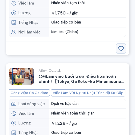
Việc làm
Nhân viên tạm thời
Lương
1,750
￥
~ /
giờ
Tiếng Nhật
Giao tiếp cơ bản
Nơi làm việc
Kimitsu (Chiba)
Aile-i Co.,Ltd.
◎◎Làm việc buổi trưa! Điều hòa hoàn
chỉnh! 【Tokyo, Ga Koto-ku Minamisuna】
Chỉ tuyển 10 người ・ Lương cao ・ Tuyển
nhân viên làm công việc nhẹ tại kho mới!
Công Việc Có Ca đêm
Việc Làm Với Người Nhật Trình độ Sơ Cấp
Vị trí thuận tiện, cách ga chỉ 1 phút đi bộ
Loại công việc
Dịch vụ hậu cần
Việc làm
Nhân viên toàn thời gian
Lương
1,226
￥
~ /
giờ
Tiếng Nhật
Giao tiếp cơ bản