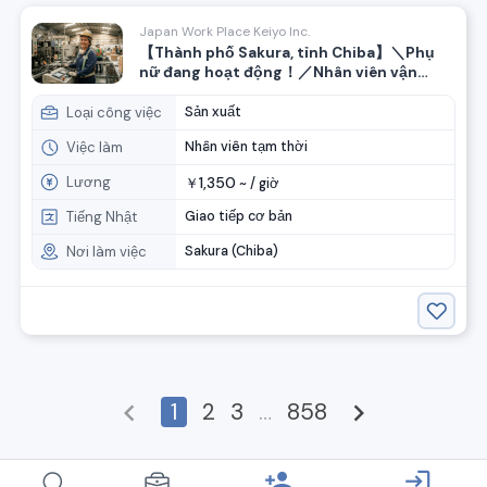
Japan Work Place Keiyo Inc.
【Thành phố Sakura, tỉnh Chiba】＼Phụ
nữ đang hoạt động！／Nhân viên vận
hành máy sản xuất sản phẩm cao su
Loại công việc
Sản xuất
Việc làm
Nhân viên tạm thời
Lương
1,350
￥
~ /
giờ
Tiếng Nhật
Giao tiếp cơ bản
Nơi làm việc
Sakura (Chiba)
chevron_left
1
2
3
…
858
chevron_right
person_add
login