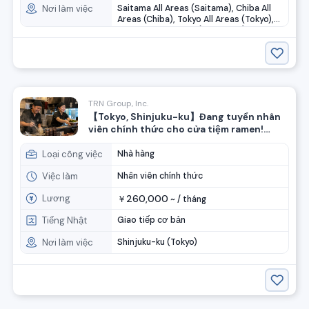
Nơi làm việc
Saitama All Areas (Saitama), Chiba All
Areas (Chiba), Tokyo All Areas (Tokyo),
Kanagawa All Areas (Kanagawa)
TRN Group, Inc.
【Tokyo, Shinjuku-ku】Đang tuyển nhân
viên chính thức cho cửa tiệm ramen!
Không có kinh nghiệm vẫn ◎
Loại công việc
Nhà hàng
Việc làm
Nhân viên chính thức
Lương
260,000
￥
~ /
tháng
Tiếng Nhật
Giao tiếp cơ bản
Nơi làm việc
Shinjuku-ku (Tokyo)