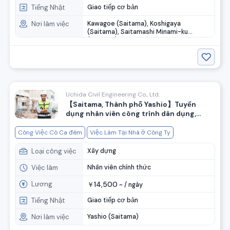
Tiếng Nhật
Giao tiếp cơ bản
Nơi làm việc
Kawagoe (Saitama), Koshigaya
(Saitama), Saitamashi Minami-ku
(Saitama)
Uchida Civil Engineering Co., Ltd.
【Saitama, Thành phố Yashio】Tuyển
dụng nhân viên công trình dân dụng,
lương ngày 14,500 yên trở lên ◎
Công Việc Có Ca đêm
Việc Làm Tại Nhà ở Công Ty
Loại công việc
Xây dựng
Việc làm
Nhân viên chính thức
Lương
14,500
￥
~ /
ngày
Tiếng Nhật
Giao tiếp cơ bản
Nơi làm việc
Yashio (Saitama)