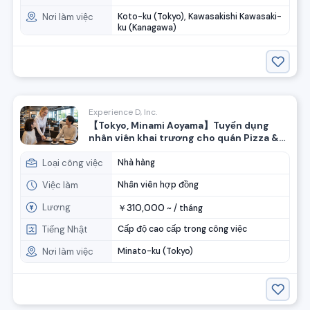
Nơi làm việc
Koto-ku (Tokyo), Kawasakishi Kawasaki-
ku (Kanagawa)
Experience D, Inc.
【Tokyo, Minami Aoyama】Tuyển dụng
nhân viên khai trương cho quán Pizza &
Cafe thương hiệu Honda!
Loại công việc
Nhà hàng
Việc làm
Nhân viên hợp đồng
Lương
310,000
￥
~ /
tháng
Tiếng Nhật
Cấp độ cao cấp trong công việc
Nơi làm việc
Minato-ku (Tokyo)