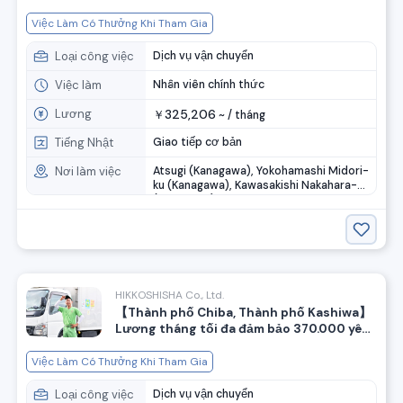
thưởng khi gia nhập! Tuyển dụng nhân
viên hỗ trợ chuyển nhà
Việc Làm Có Thưởng Khi Tham Gia
Loại công việc
Dịch vụ vận chuyển
Việc làm
Nhân viên chính thức
Lương
325,206
￥
~ /
tháng
Tiếng Nhật
Giao tiếp cơ bản
Nơi làm việc
Atsugi (Kanagawa), Yokohamashi Midori-
ku (Kanagawa), Kawasakishi Nakahara-ku
(Kanagawa)
HIKKOSHISHA Co., Ltd.
【Thành phố Chiba, Thành phố Kashiwa】
Lương tháng tối đa đảm bảo 370.000 yên!
Có tiền mừng khi vào làm! Tuyển dụng
nhân viên hỗ trợ chuyển nhà
Việc Làm Có Thưởng Khi Tham Gia
Loại công việc
Dịch vụ vận chuyển