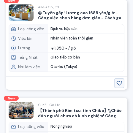
New
Aile-i Co.,Ltd.
◎ Tuyển gấp! Lương cao 1688 yên/giờ -
Công việc chọn hàng đơn giản - Cách ga
Trung tâm Lưu thông Heiwajima 7 phút đi
bộ - Phù hợp cho phụ nữ.
Loại công việc
Dịch vụ hậu cần
Việc làm
Nhân viên toàn thời gian
Lương
1,350
￥
~ /
giờ
Tiếng Nhật
Giao tiếp cơ bản
Nơi làm việc
Ota-ku (Tokyo)
New
C-KEL Co.,Ltd.
【Thành phố Kimitsu, tỉnh Chiba】\\Chào
đón người chưa có kinh nghiệm! Công
việc kiểm tra trứng và chăn nuôi gà
Loại công việc
Nông nghiệp