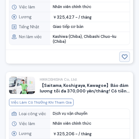
Việc làm
Nhân viên chính thức
Lương
325,427
￥
~ /
tháng
Tiếng Nhật
Giao tiếp cơ bản
Nơi làm việc
Kashiwa (Chiba), Chibashi Chuo-ku
(Chiba)
HIKKOSHISHA Co., Ltd.
【Saitama, Koshigaya, Kawagoe】Bảo đảm
lương tối đa 370,000 yên/tháng! Có tiền
chào mừng khi gia nhập! Tuyển dụng nhân
viên hỗ trợ chuyển nhà.
Việc Làm Có Thưởng Khi Tham Gia
Loại công việc
Dịch vụ vận chuyển
Việc làm
Nhân viên chính thức
Lương
325,206
￥
~ /
tháng