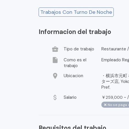
Trabajos Con Turno De Noche
Informacion del trabajo
business_center
Tipo de trabajo
Restaurante /
insert_drive_file
Como es el
Empleado Reg
trabajo
location_on
Ubicacion
・横浜市元町
ターズ店, Yokoha
Pref.
attach_money
Salario
￥
~ 
259,000
❌ No se paga 
Requisitos del trabajo