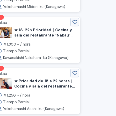
Tiempo Parcial
Tokkaichiba》
Yokohamashi Midori-ku (Kanagawa)
w
akau
★ 18-22h Prioridad｜Cocina y
sala del restaurante "Nakau"
《Ciudad de Kawasaki,
￥
~ /
hora
1,300
Kanagawa, estación Musashi-
Nakahara》
Tiempo Parcial
Kawasakishi Nakahara-ku (Kanagawa)
w
akau
★ Prioridad de 18 a 22 horas |
Cocina y sala del restaurante
"Nakau" 《Prefectura de
￥
~ /
hora
1,250
Kanagawa, Ciudad de
Yokohama, Distrito de Asahi》
Tiempo Parcial
Yokohamashi Asahi-ku (Kanagawa)