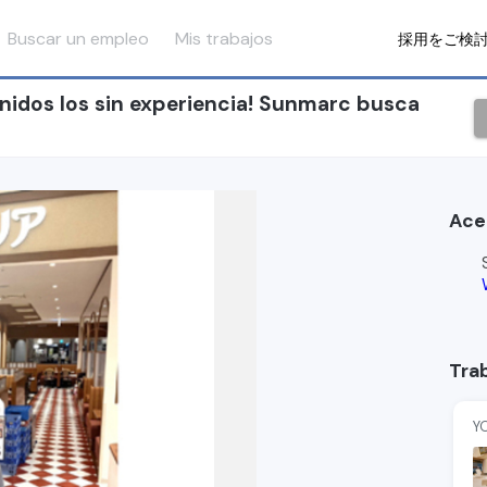
Buscar un empleo
Mis trabajos
採用をご検
dos los sin experiencia! Sunmarc busca
Ace
Trab
Y