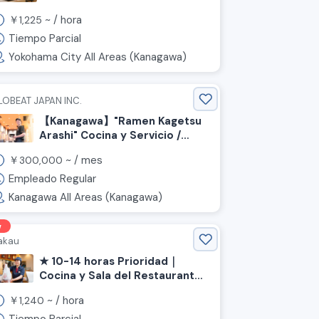
tiempo parcial para la tienda
￥
~ /
hora
1,225
de Gyudon "Yoshinoya"
Tiempo Parcial
Yokohama City All Areas (Kanagawa)
LOBEAT JAPAN INC.
【Kanagawa】"Ramen Kagetsu
Arashi" Cocina y Servicio /
Experiencia requerida 30,000
￥
~ /
mes
300,000
yenes al mes o más /
Bonificación dos veces al año /
Empleado Regular
Aumento salarial disponible
Kanagawa All Areas (Kanagawa)
(Puesto fijo)
w
akau
★ 10-14 horas Prioridad｜
Cocina y Sala del Restaurante
"Nakau" 《Midori-ku,
￥
~ /
hora
1,240
Yokohama, Prefectura de
Kanagawa, Estación