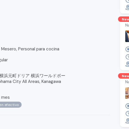
Ne
N
 Mesero, Personal para cocina
ular
 横浜元町ドリア 横浜ワールドポー
Ne
ma City All Areas, Kanagawa
N
/
mes
en efectivo