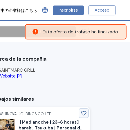
language
Inscribirse
Acceso
討中の企業様はこちら
Aplicar
Esta oferta de trabajo ha finalizado
rca de la compañia
SAINTMARC GRILL
Website
open_in_new
ajos similares
OSHINOYA HOLDINGS CO.,LTD.
【Medianoche | 23~8 horas】
Ibaraki, Tsukuba | Personal de