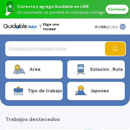
Conecta y agrega Guidable en LINE
Continuar
Un reclutador se pondrá en contacto contigo
Elige una
language
求人掲載はこちら
Ciudad
Area
Estacion . Ruta
Tipo de trabajo
Japones
Trabajos destacados