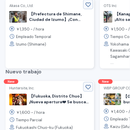
Akasa Co., Ltd.
OTS Inc
【Prefectura de Shimane,
【Kanag
Ciudad de Izumo】¡Con
¡Alto s
inicio 
alojamiento incluido! ¡Se
1,350
1,500
￥
~ /
hora
￥
~ 
¡Trabaj
buscan trabajadores de
logística!
Empleado Temporal
Tiempo Com
Izumo (Shimane)
Yokohama C
Kawasaki C
Sagamihara
....
Nuevo trabajo
New
New
Huntersite, Inc.
WBP GROUP CO
【Fukuoka, Distrito Chuo】
【Gi
¡Nueva apertura❤️ Se buscan
bus
fab
empleados para cafetería de
1,400
￥
~ 
1,600
con
￥
~ /
hora
shisha con concepto chino!
yen
Empleado 
Tiempo Parcial
Kaizu (Gifu
Fukuokashi Chuo-ku (Fukuoka)