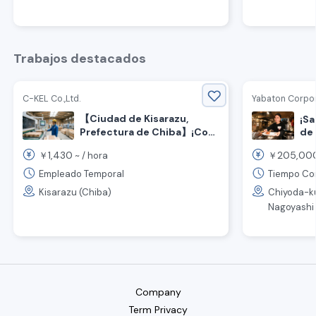
Trabajos destacados
C-KEL Co.,Ltd.
Yabaton Corpo
【Ciudad de Kisarazu,
¡Sa
Prefectura de Chiba】¡Con
de
per
bonificación por
1,430
205,00
￥
~ /
hora
￥
ate
recomendación de amigos!
res
¡Se busca personal para
Empleado Temporal
Tiempo Com
inspección de madera!
Kisarazu (Chiba)
Chiyoda-ku
Nagoyashi Ni
Company
Term Privacy