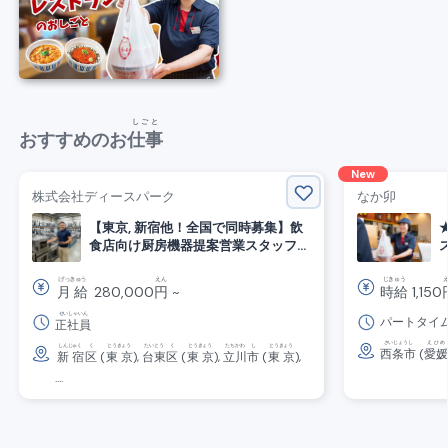
しごと
おすすめのお
仕事
New
株式会社ディースパーク
なか卯
【東京, 新宿他！全国で同時募集】飲
食店向け厨房機器提案営業スタッフ募
集
げっきゅう
えん
じきゅう
月給
280,000
円
~
時給
1,150
せいしゃいん
パートタイ
正社員
さいじょうし
えひめ
しんじゅく
く
とうきょう
たいとう
く
とうきょう
たちかわ
し
とうきょう
西条市
(
愛媛
新宿
区
(
東京
),
台東
区
(
東京
),
立川
市
(
東京
),
....