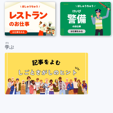
まな
学
ぶ