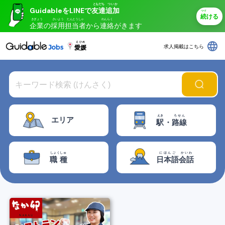
ともだち
ついか
GuidableをLINEで
友達
追加
つづ
続
ける
きぎょう
さいよう
たんとうしゃ
れんらく
企業
の
採用
担当者
から
連絡
がきます
language
えひめ
求人掲載はこちら
愛媛
えき
ろせん
エリア
駅
・
路線
しょくしゅ
にほんご
かいわ
職種
日本語
会話