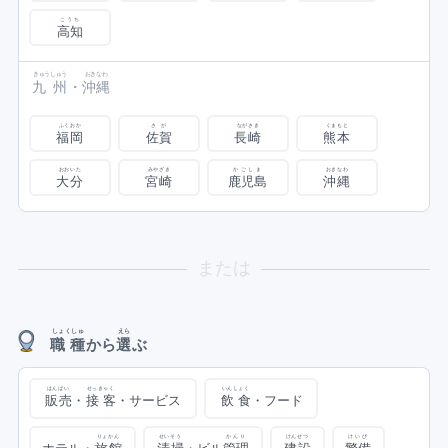
こうち
高知
きゅうしゅう
おきなわ
九州
・
沖縄
ふくおか
さが
ながさき
くまもと
福岡
佐賀
長崎
熊本
おおいた
みやざき
かごしま
おきなわ
大分
宮崎
鹿児島
沖縄
または
しょくしゅ
えら
職種
から
選
ぶ
はんばい
せっきゃく
いんしょく
販売
・
接客
・サービス
飲食
・フード
りょかん
せいそう
かんり
けんせつ
けいび