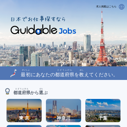
language
求人掲載はこちら
さいしょ
とどうふけん
おし
最初
にあなたの
都道府県
を
教
えてください。
とどうふけん
えら
都道府県
から
選
ぶ
とうきょう
かながわ
ちば
東京
神奈川
千葉