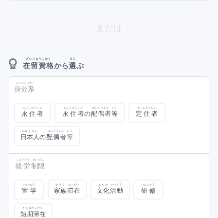
または
ざいりゅうしかく
えら
在留資格
から
選
ぶ
みぶん
けい
身分
系
えいじゅうしゃ
えいじゅうしゃ
はいぐうしゃ
とう
ていじゅうしゃ
永住者
永住者
の
配偶者
等
定住者
にほんじん
はいぐうしゃ
とう
日本人
の
配偶者
等
しゅうろう
せいげん
就労
制限
りゅうがく
かぞく
たいざい
ぶんか
かつどう
けんしゅう
留学
家族
滞在
文化
活動
研修
たんきたいざい
短期滞在