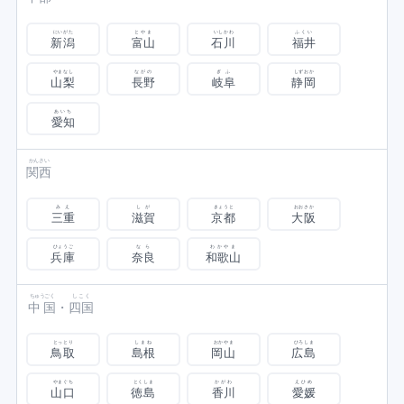
にいがた
とやま
いしかわ
ふくい
新潟
富山
石川
福井
やまなし
ながの
ぎふ
しずおか
山梨
長野
岐阜
静岡
あいち
愛知
かんさい
関西
みえ
しが
きょうと
おおさか
三重
滋賀
京都
大阪
ひょうご
なら
わかやま
兵庫
奈良
和歌山
ちゅうごく
しこく
中国
・
四国
とっとり
しまね
おかやま
ひろしま
鳥取
島根
岡山
広島
やまぐち
とくしま
かがわ
えひめ
山口
徳島
香川
愛媛