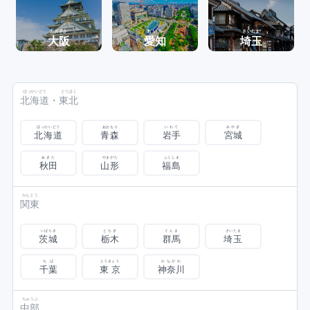
おおさか
あいち
さいたま
大阪
愛知
埼玉
ほっかいどう
とうほく
北海道
・
東北
ほっかいどう
あおもり
いわて
みやぎ
北海道
青森
岩手
宮城
あきた
やまがた
ふくしま
秋田
山形
福島
かんとう
関東
いばらき
とちぎ
ぐんま
さいたま
茨城
栃木
群馬
埼玉
ちば
とうきょう
かながわ
千葉
東京
神奈川
ちゅうぶ
中部