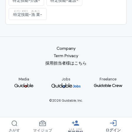
特定
技能
-
介護
-
特定
技能
-
建設
-
とくてい
ぎのう
ぎょぎょう
特定
技能
-
漁業
-
Company
Term Privacy
採用担当者様はこちら
Media
Jobs
Freelance
©2026 Guidable, Inc.
person_add
login
ログイン
しんき
とうろく
さがす
マイジョブ