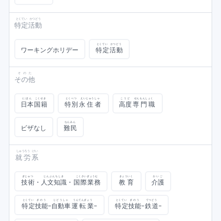
とくてい
かつどう
特定
活動
とくてい
かつどう
ワーキングホリデー
特定
活動
そのた
その他
にほん
こくせき
とくべつ
えいじゅうしゃ
こうど
せんもんしょく
日本
国籍
特別
永住者
高度
専門職
なんみん
ビザなし
難民
しゅうろう
けい
就労
系
ぎじゅつ
じんぶんちしき
こくさいぎょうむ
きょういく
かいご
技術
・
人文知識
・
国際業務
教育
介護
とくてい
ぎのう
じどうしゃ
うんてんぎょう
とくてい
ぎのう
てつどう
特定
技能
-
自動車
運転業
-
特定
技能
-
鉄道
-