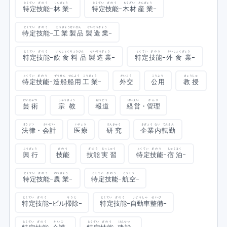
とくてい
ぎのう
りんぎょう
とくてい
ぎのう
もくざい
さんぎょう
特定
技能
-
林業
-
特定
技能
-
木材
産業
-
とくてい
ぎのう
こうぎょうせいひん
せいぞうぎょう
特定
技能
-
工業製品
製造業
-
とくてい
ぎのう
いんしょくりょうひん
せいぞうぎょう
とくてい
ぎのう
がいしょくぎょう
特定
技能
-
飲食料品
製造業
-
特定
技能
-
外食業
-
とくてい
ぎのう
ぞうせん
せんよう
こうぎょう
がいこう
こうよう
きょうじゅ
特定
技能
-
造船
船用
工業
-
外交
公用
教授
げいじゅつ
しゅうきょう
ほうどう
けいえい
かんり
芸術
宗教
報道
経営
・
管理
ほうりつ
かいけい
いりょう
けんきゅう
きぎょう
ない
てんきん
法律
・
会計
医療
研究
企業
内
転勤
こうぎょう
ぎのう
ぎのう
じっしゅう
とくてい
ぎのう
しゅくはく
興行
技能
技能
実習
特定
技能
-
宿泊
-
とくてい
ぎのう
のうぎょう
とくてい
ぎのう
こうくう
特定
技能
-
農業
-
特定
技能
-
航空
-
とくてい
ぎのう
そうじ
とくてい
ぎのう
じどうしゃ
せいび
特定
技能
-ビル
掃除
-
特定
技能
-
自動車
整備
-
とくてい
ぎのう
かいご
とくてい
ぎのう
けんせつ