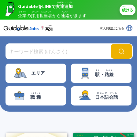
ともだち
ついか
GuidableをLINEで
友達
追加
つづ
続
ける
きぎょう
さいよう
たんとうしゃ
れんらく
企業
の
採用
担当者
から
連絡
がきます
language
こうち
求人掲載はこちら
高知
えき
ろせん
エリア
駅
・
路線
しょくしゅ
にほんご
かいわ
職種
日本語
会話