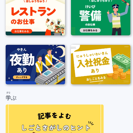
まな
学
ぶ