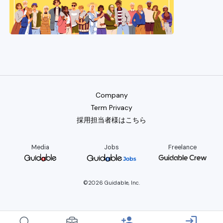
Company
Term Privacy
採用担当者様はこちら
Media
Jobs
Freelance
©2026 Guidable, Inc.
person_add
login