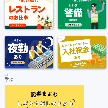
まな
学
ぶ