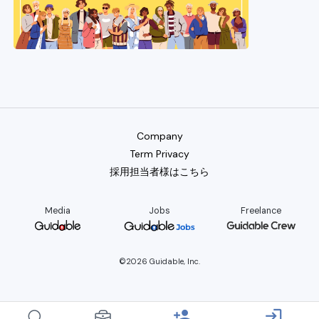
Company
Term Privacy
採用担当者様はこちら
Media
Jobs
Freelance
©2026 Guidable, Inc.
person_add
login