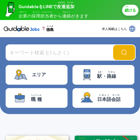
ともだち
ついか
GuidableをLINEで
友達
追加
つづ
続
ける
きぎょう
さいよう
たんとうしゃ
れんらく
企業
の
採用
担当者
から
連絡
がきます
language
とくしま
求人掲載はこちら
徳島
えき
ろせん
エリア
駅
・
路線
しょくしゅ
にほんご
かいわ
職種
日本語
会話