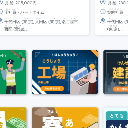
月給
205,000
円
~
月給
230,
せいしゃいん
けいやくしゃいん
正社員
・パートタイム
契約社員
ちよだ
く
とうきょう
おおた
く
とうきょう
なごやし
ちよだ
く
千代田
区
(
東京
),
大田
区
(
東京
),
名古屋市
千代田
区
(
にしく
あいち
とうきょう
西区
(
愛知
), ....
(
東京
), ....