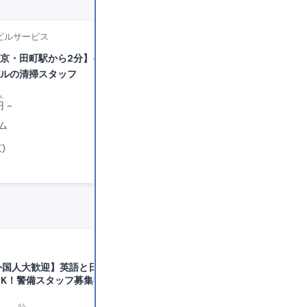
New
ビルサービス
WBPグループ株式会社
京・田町駅から2分】☀️平日のみ
【東京、神奈川】調理師必見！
～！老人ホームの給食調理
ビルの清掃スタッフ
ん
じきゅう
えん
円
~
時給
1,350
円
~
はけんしゃいん
ム
派遣社員
う
まちだ
し
とうきょう
京
)
町田
市
(
東京
)
シンテイ警備株式会社
外国人大歓迎】英語と日本語で面
【渋谷】英語も活かせる◎
OK！警備スタッフ募集中！
募集！
えん
にっきゅう
えん