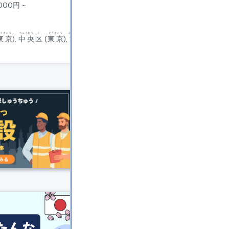
000
円
~
日給
14,000
円
~
パートタイム
しぶや
く
とうきょう
とうきょう
ちゅうおう
く
とうきょう
みなと
く
渋谷
区
(
東京
)
東京
),
中央
区
(
東京
),
港
区