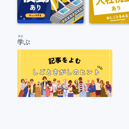
まな
学
ぶ