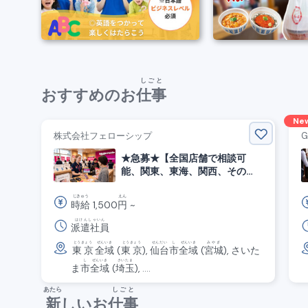
しごと
おすすめのお
仕事
Ne
株式会社フェローシップ
G
★急募★【全国店舗で相談可
能、関東、東海、関西、その
他】通信ショップの接客・営業
スタッフ
じきゅう
えん
時給
1,500
円
~
はけんしゃいん
派遣社員
とうきょう
ぜんいき
とうきょう
せんだい
し
ぜんいき
みやぎ
東京
全域
(
東京
),
仙台
市
全域
(
宮城
), さいた
し
ぜんいき
さいたま
ま
市
全域
(
埼玉
), ....
あたら
しごと
新
しいお
仕事