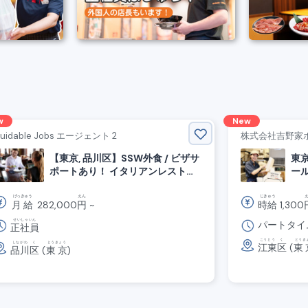
w
New
uidable Jobs エージェント 2
株式会社吉野家
【東京, 品川区】SSW外食 / ビザサ
東
ポートあり！ イタリアンレストラ
ー
ン調理スタッフ募集
げっきゅう
えん
じきゅう
月給
282,000
円
~
時給
1,300
せいしゃいん
パートタイ
正社員
こうとう
く
とうき
しながわ
く
とうきょう
江東
区
(
東
品川
区
(
東京
)