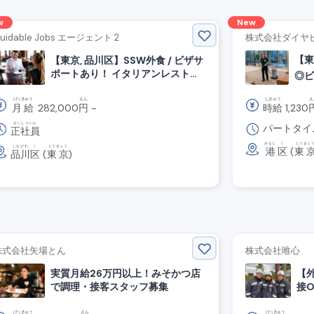
w
New
uidable Jobs エージェント 2
株式会社ダイヤ
【東
【東京, 品川区】SSW外食 / ビザサ
ポートあり！ イタリアンレストラ
◎
ン調理スタッフ募集
げっきゅう
えん
じきゅう
え
月給
282,000
円
~
時給
1,230
せいしゃいん
パートタイ
正社員
みなと
く
とうきょ
しながわ
く
とうきょう
港
区
(
東
品川
区
(
東京
)
株式会社矢場とん
株式会社唯心
実質月給26万円以上！みそかつ店
【
で調理・接客スタッフ募集
接
げっきゅう
えん
げっきゅう