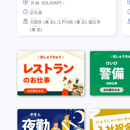
月給
325,206
円
~
せいしゃいん
正社員
おおた
く
とうきょう
えどがわ
く
とうきょう
くにたち
し
大田
区
(
東京
),
江戸川
区
(
東京
),
国立
市
とうきょう
(
東京
)