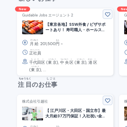
New
Ne
Guidable Jobs エージェント 2
G
【東京各地】SSW外食 / ビザサポ
ートあり！ 寿司職人・ホールスタ
ッフ募集！
げっきゅう
えん
月給
201,500
円
~
せいしゃいん
正社員
ちよだ
く
とうきょう
ちゅうおう
く
とうきょう
みなと
く
千代田
区
(
東京
),
中央
区
(
東京
),
港
区
とうきょう
(
東京
), ....
ちゅうもく
しごと
注目
のお
仕事
株式会社引越社
【 江戸川区・大田区・国立市】最
大月給37万円保証！入社祝い金あ
り！引越サポートスタッフ募集
げっきゅう
えん