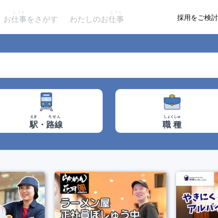
しごと
しごと
採用をご検討
お
仕事
をさがす
わたしのお
仕事
しょくしゅ
えき
ろせん
職種
駅
・
路線