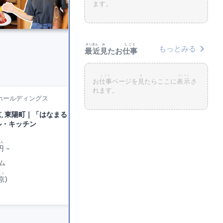
ます。
さいきん
み
しごと
chevron_right
もっとみる
最近
見
たお
仕事
しごと
み
ひょうじ
お
仕事
ページを
見
たらここに
表示
さ
れます。
ホールディングス
株式会社ダイヤビルサービス
【東京・田町駅から4分】☀
京, 東陽町｜「はなまるうどん」ホ
ル・キッチン
◎ビルの清掃スタッフ
えん
じきゅう
えん
円
~
時給
1,230
円
~
ム
パートタイム
ょう
みなと
く
とうきょう
京
)
港
区
(
東京
)