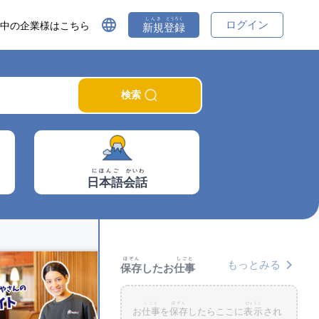
しんき
とうろく
language
ログイン
中の企業様はこちら
新規
登録
検索
にほんご
かいわ
日本語
会話
ほぞん
しごと
chevron_right
もっとみる
保存
したお
仕事
しごと
ほぞん
ひょうじ
お
仕事
を
保存
したらここに
表示
され