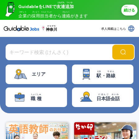
ともだち
ついか
GuidableをLINEで
友達
追加
つづ
続
ける
きぎょう
さいよう
たんとうしゃ
れんらく
企業
の
採用
担当者
から
連絡
がきます
language
かながわ
求人掲載はこちら
神奈川
えき
ろせん
エリア
駅
・
路線
しょくしゅ
にほんご
かいわ
職種
日本語
会話