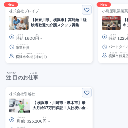
New
New
株式会社ブレイブ
小島屋乳業製菓
【神奈川県、横浜市】高時給！経
【
験者歓迎の介護スタッフ募集
キ
ッ
じきゅう
えん
じきゅう
時給
1,600
円
~
時給
1,225
はけんしゃいん
パートタイ
派遣社員
よこはまし
つるみく
よこはま
し
ぜんいき
かながわ
横浜市
鶴見
横浜
市
全域
(
神奈川
)
ちゅうもく
しごと
注目
のお
仕事
株式会社引越社
【 横浜市・川崎市・厚木市】最
大月給37万円保証！入社祝い金
あり！引越サポートスタッフ募集
げっきゅう
えん
月給
325,206
円
~
せいしゃいん