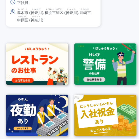
正社員
あつぎ
し
かながわ
よこはまし
みどりく
かながわ
かわさきし
厚木
市
(
神奈川
),
横浜市
緑区
(
神奈川
),
川崎市
なかはらく
かながわ
中原区
(
神奈川
)