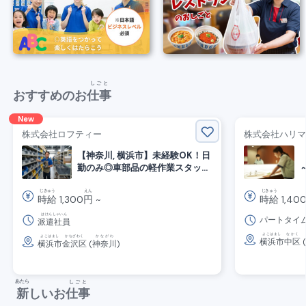
しごと
おすすめのお
仕事
New
株式会社ロフティー
株式会社ハリマ
【神奈川, 横浜市】未経験OK！日
勤のみ◎車部品の軽作業スタッフ
募集
じきゅう
えん
じきゅう
時給
1,300
円
~
時給
1,40
はけんしゃいん
パートタイ
派遣社員
よこはまし
なかく
よこはまし
かなざわく
かながわ
横浜市
中区
(
横浜市
金沢区
(
神奈川
)
あたら
しごと
新
しいお
仕事