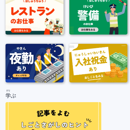
まな
学
ぶ