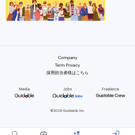
Company
Term Privacy
採用担当者様はこちら
Media
Jobs
Freelance
©2026 Guidable, Inc.
person_add
login