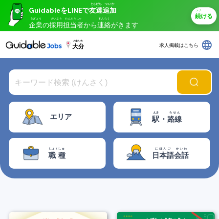
ともだち
ついか
GuidableをLINEで
友達
追加
つづ
続
ける
きぎょう
さいよう
たんとうしゃ
れんらく
企業
の
採用
担当者
から
連絡
がきます
language
おおいた
求人掲載はこちら
大分
えき
ろせん
エリア
駅
・
路線
しょくしゅ
にほんご
かいわ
職種
日本語
会話