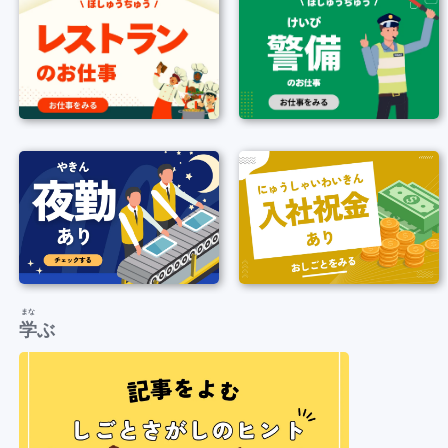
まな
学
ぶ