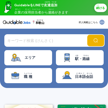
ともだち
ついか
GuidableをLINEで
友達
追加
つづ
続
ける
きぎょう
さいよう
たんとうしゃ
れんらく
企業
の
採用
担当者
から
連絡
がきます
language
わかやま
求人掲載はこちら
和歌山
えき
ろせん
エリア
駅
・
路線
しょくしゅ
にほんご
かいわ
職種
日本語
会話