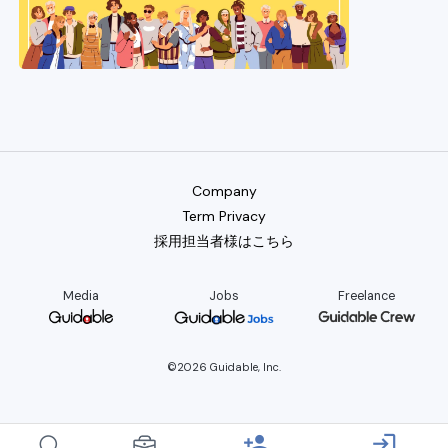
Company
Term Privacy
採用担当者様はこちら
Media
Jobs
Freelance
©2026 Guidable, Inc.
person_add
login